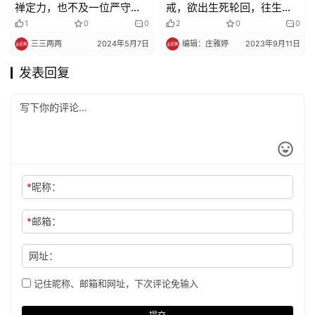
禅定力，也不及一位严守禁
戒，欲出生死轮回，往生净
戒的僧人
土难了
1
0
0
2
0
0
三三两两
2024年5月7日
编辑：庄雅婷
2023年9月11日
发表回复
*
昵称：
*
邮箱：
网址：
记住昵称、邮箱和网址，下次评论免输入