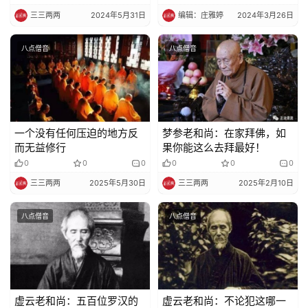
三三两两
2024年5月31日
编辑：庄雅婷
2024年3月26日
八点僧音
八点僧音
一个没有任何压迫的地方反
梦参老和尚：在家拜佛，如
而无益修行
果你能这么去拜最好！
0
0
0
0
0
0
三三两两
2025年5月30日
三三两两
2025年2月10日
八点僧音
八点僧音
虚云老和尚：五百位罗汉的
虚云老和尚：不论犯这哪一