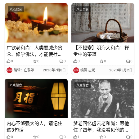
录
八点僧音
八点僧音
佛
教
艺
术
广钦老和尚：人类要减少贪
【不輕寮】明海大和尚：禅
念、修学佛法，才能使社会
堂中的茶道
安定、脱离轮回
0
0
0
0
0
0
政
策
编辑：庄雅婷
2026年7月8日
编辑 志斌
2023年3月2日
法
规
八点僧音
八点僧音
免
责
声
内心不够强大的人，请记住
梦老回忆虚云老和尚：跟他
明
这3句话
住了四年，我没看见他的眼
睛
0
0
0
1
0
0