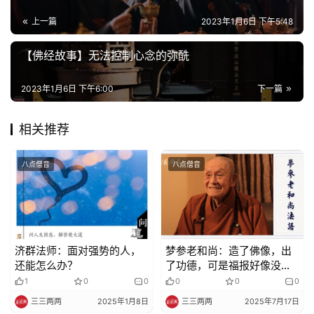
益
慈
上一篇
2023年1月6日 下午5:48
善
【佛经故事】无法控制心念的弥酰
佛
2023年1月6日 下午6:00
下一篇
教
人
登录
注册
物
相关推荐
寺
八点僧音
八点僧音
院
巡
礼
济群法师：面对强势的人，
梦参老和尚：造了佛像，出
视
还能怎么办？
了功德，可是福报好像没有
频
来？
1
0
0
0
0
0
三三两两
2025年1月8日
三三两两
2025年7月17日
纪