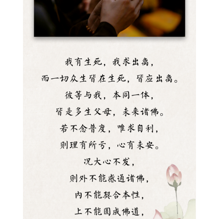
资
讯
八
点