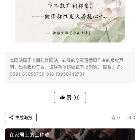
僧
音
高
僧
访
谈
本网站属于非赢利性网站，转载的文章遵循原作者的版权声
明，如有版权异议，请联系值班编辑予以删除。 联系方式：
心
0591-83056739-818 18950442781
乐
菩
提
赞
(0)
专
题
生成海报
0
0
公
在家居士的三种戒