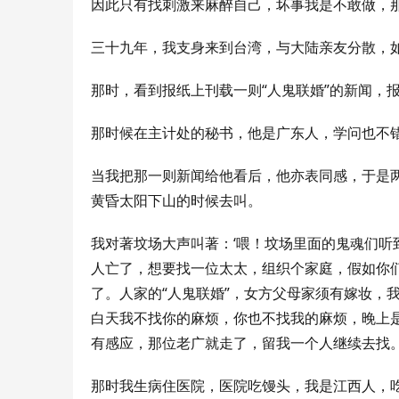
因此只有找刺激来麻醉自己，坏事我是不敢做，
三十九年，我支身来到台湾，与大陆亲友分散，
那时，看到报纸上刊载一则“人鬼联婚”的新闻，
那时候在主计处的秘书，他是广东人，学问也不
当我把那一则新闻给他看后，他亦表同感，于是
黄昏太阳下山的时候去叫。
我对著坟场大声叫著：‘喂！坟场里面的鬼魂们
人亡了，想要找一位太太，组织个家庭，假如你
了。
人家的“人鬼联婚”，女方父母家须有嫁妆，
白天我不找你的麻烦，你也不找我的麻烦，晚上
有感应，那位老广就走了，留我一个人继续去找
那时我生病住医院，医院吃馒头，我是江西人，