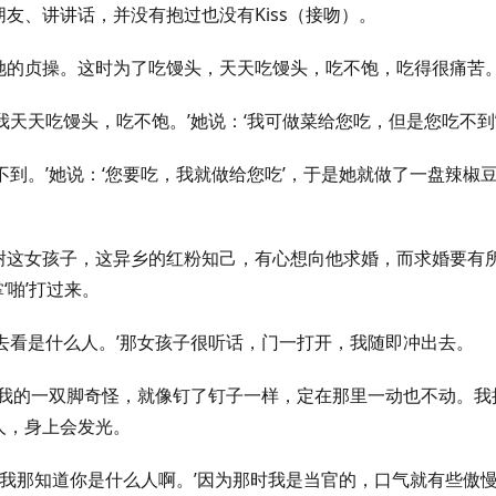
友、讲讲话，并没有抱过也没有Kiss（接吻）。
她的贞操。这时为了吃馒头，天天吃馒头，吃不饱，吃得很痛苦
天天吃馒头，吃不饱。’她说：‘我可做菜给您吃，但是您吃不到
到。’她说：‘您要吃，我就做给您吃’，于是她就做了一盘辣椒
谢这女孩子，这异乡的红粉知己，有心想向他求婚，而求婚要有
‘啪’打过来。
去看是什么人。’那女孩子很听话，门一打开，我随即冲出去。
’我的一双脚奇怪，就像钉了钉子一样，定在那里一动也不动。我
人，身上会发光。
‘我那知道你是什么人啊。’因为那时我是当官的，口气就有些傲