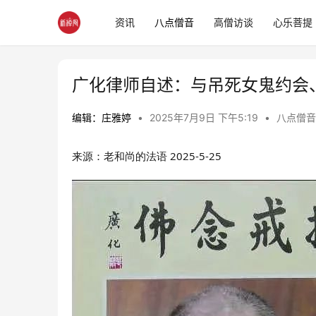
资讯
八点僧音
高僧访谈
心乐菩提
广化律师自述：与吊死女鬼约会
编辑：庄雅婷
•
2025年7月9日 下午5:19
•
八点僧音
来源：老和尚的法语
2025-5-25