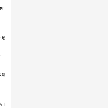
你
来是
连
亲是
为止