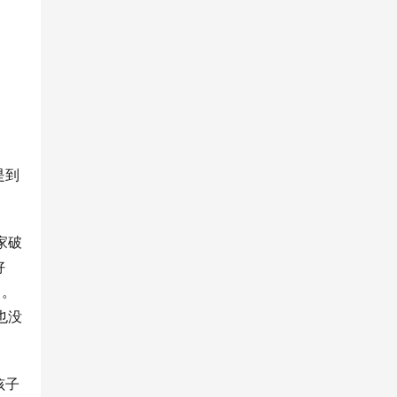
是到
家破
好
了。
也没
孩子