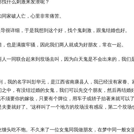
那找什么刺激来发泄呢？
如同家破人亡，心里非常痛苦。
报导很详细，于是我想到这个好，找个鬼刺激，跟鬼结婚也好。
错，也是满腹牢骚，因此我们两人就成为好朋友，常在一起。
两人一同联合起来到坟场去叫，因为白天鬼是不会出来的，我们
听到，我的名字叫彭华元，是江西省南康县人，我已经没有家眷、
们之中，有没结过婚的女鬼，我们可以先交个朋友，然后再结婚
我不须要你的嫁妆，只要有个牌位，用车子或轿子抬著来就可以
是夫妻就好了。’这样叫了一个地方的坟场没有感应，第二个坟场
。
吃馒头吃不饱。不久来了一位女鬼同我做朋友，在梦中同一般女