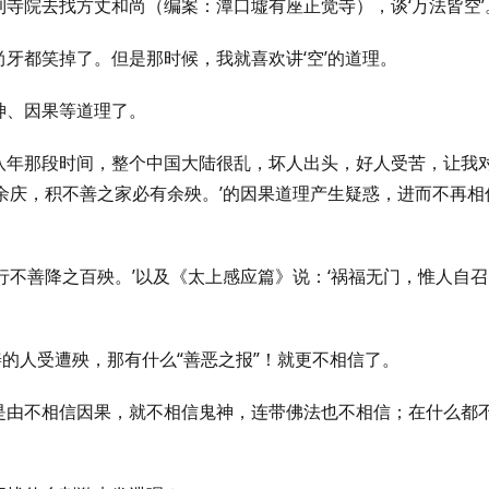
寺院去找方丈和尚（编案：潭口墟有座正觉寺），谈‘万法皆空’
牙都笑掉了。但是那时候，我就喜欢讲‘空’的道理。
神、因果等道理了。
八年那段时间，整个中国大陆很乱，坏人出头，好人受苦，让我
余庆，积不善之家必有余殃。
’的因果道理产生疑惑，进而不再相
行不善降之百殃。’以及《太上感应篇》说：‘祸福无门，惟人自召
善的人受遭殃，那有什么“善恶之报”！就更不相信了。
是由不相信因果，就不相信鬼神，连带佛法也不相信；在什么都