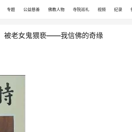
专题
公益慈善
佛教人物
寺院巡礼
视频
纪录
、被老女鬼猥亵——我信佛的奇缘