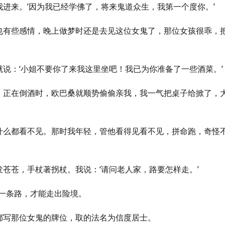
进来。’因为我已经学佛了，将来鬼道众生，我第一个度你。’
也有些感情，晚上做梦时还是去见这位女鬼了，那位女孩很乖，
说：‘小姐不要你了来我这里坐吧！我已为你准备了一些酒菜。’
；正在倒酒时，欧巴桑就顺势偷偷亲我，我一气把桌子给掀了，
什么都看不见。
那时我年轻，管他看得见看不见，拼命跑，奇怪
苍苍，手杖著拐杖。我说：‘请问老人家，路要怎样走。’
到一条路，才能走出险境。
都写那位女鬼的牌位，取的法名为信度居士。