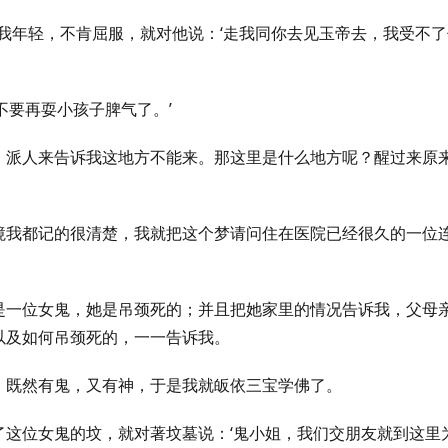
时我年轻，不肯屈服，就对他说：‘走我同你去见玉帝去，我受不了
不要再耍小孩子脾气了。’
，派人来告诉我这地方不能来。那这里是什么地方呢？醒过来原
境我都记的很清楚，我就把这个梦请问住在医院已经很久的一位
是一位女鬼，她是吊颈死的；并且把她家里的情况告诉我，父母
以及如何吊颈死的，一一告诉我。
，既然有鬼，又有神，于是我就皈依三宝学佛了。
了这位女鬼的坟，就对著坟墓说：‘鬼小姐，我们交朋友就到这里