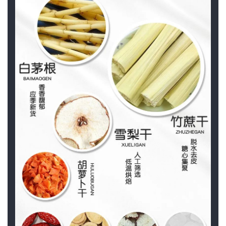
谈
心
乐
菩
提
专
题
公
益
慈
善
佛
教