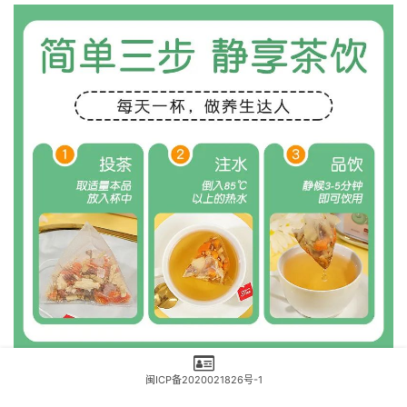
闽ICP备2020021826号-1
和市面上大多竹蔗茅根茶不同的是，这款采用了当下较为流