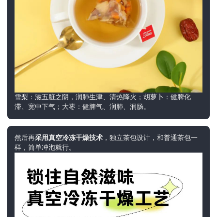
雪梨：滋五脏之阴，润肺生津、清热降火；胡萝卜：健脾化
滞、宽中下气；大枣：健脾气、润肺、润肠。
然后再
采用真空冷冻干燥技术
，独立茶包设计，和普通茶包一
样，简单冲泡就行。