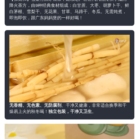
降火茶方，由9种经典食材组成：白甘蔗、大枣、胡萝卜干、鲜
白茅根、雪梨干、无花果、甘草、马蹄干、冬瓜。无需炖煮，
即泡即饮，跟广东妈妈煲的一样好喝！
无香精、无色素、无防腐剂
、干净又健康，非常适合换季和干
燥易上火的秋冬喝！
独立包装，干净又卫生
。