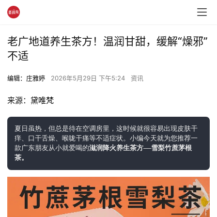
老广地道养生茶方！温润甘甜，缓解“燥邪”
不适
编辑：庄雅婷
2026年5月29日 下午5:24
资讯
来源：
黛唯梵
夏日虽热，但总是待在空调房里，这时候就很容易出现皮肤干
痒、口干舌燥、喉咙干痛等不适症状。小编今天就为您推荐一
款广东朋友从小就爱喝的
滋润降火养生茶方
——
雪梨竹蔗茅根
茶。