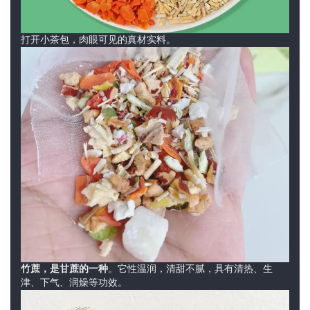
政
打开小茶包，肉眼可见的真材实料。
策
法
规
免
责
声
明
竹蔗，是甘蔗的一种
。它性温润，清甜不腻，具有清热、生
津、下气、润燥等功效。