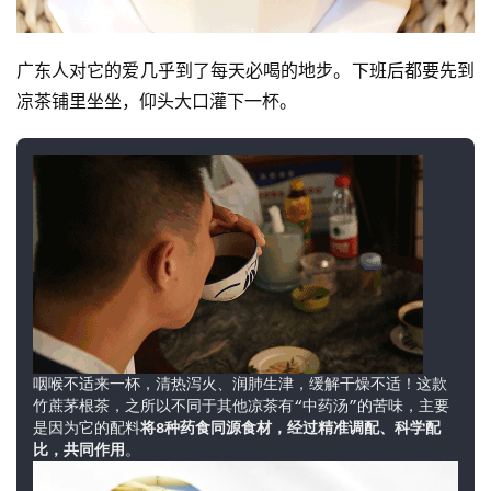
广东人对它的爱几乎到了每天必喝的地步。下班后都要先到
凉茶铺里坐坐，仰头大口灌下一杯。
资
讯
八
点
僧
音
咽喉不适来一杯，清热泻火、润肺生津，缓解干燥不适！这款
竹蔗茅根茶，之所以不同于其他凉茶有“中药汤”的苦味，主要
高
是因为它的配料
将8种药食同源食材，经过精准调配、科学配
比，共同作用
。
僧
访