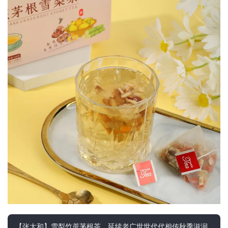
【张太和】雪梨竹蔗茅根茶，延续老广世世代代相传秋季滋润