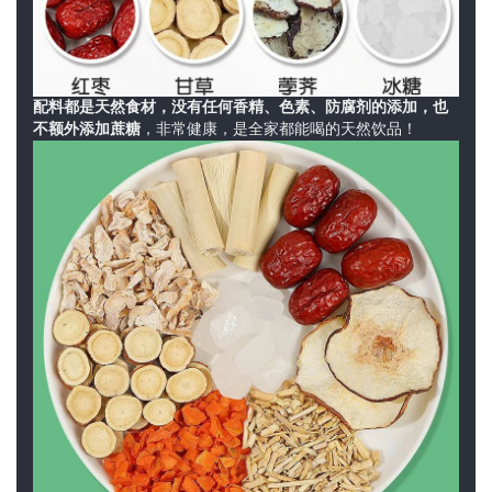
人
登录
注册
物
寺
配料都是天然食材，没有任何香精、色素、防腐剂的添加，也
院
不额外添加蔗糖
，非常健康，是全家都能喝的天然饮品！
巡
礼
视
频
纪
录
佛
教
艺
术