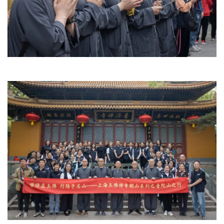
访
谈
心
乐
菩
提
专
题
公
益
慈
善
佛
教