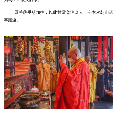
愿菩萨垂慈加护，以此甘露普润众人，令本次朝山诸
事顺遂。