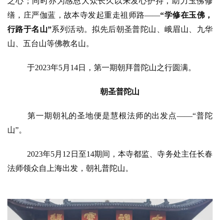
之心；同时亦为感恩大众长久以来发心护持，助力玉佛修
缮，庄严伽蓝，故本寺发起重走祖师路
——
“学修在玉佛，
行路于名山”
系列活动。拟先后朝圣普陀山、峨眉山、九华
山、五台山等佛教名山。
于
2023年5月14日，第一期朝拜普陀山之行圆满。
朝圣普陀山
第一期朝礼的圣地便是慧根法师的出发点
——“普陀
山”。
2023年5月12日至14期间，本寺都监、寺务处主任长春
法师领众自上海出发，朝礼普陀山。