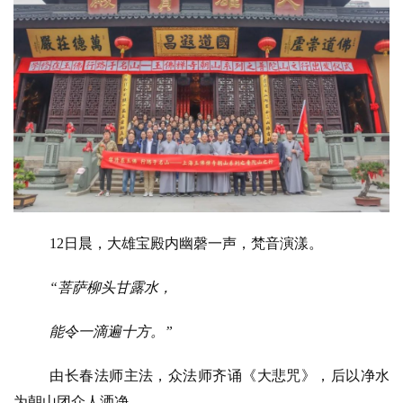
12日晨，大雄宝殿内幽磬一声，梵音演漾。
“菩萨柳头甘露水，
能令一滴遍十方。”
由长春法师主法，众法师齐诵《大悲咒》，后以净水
为朝山团众人洒净。