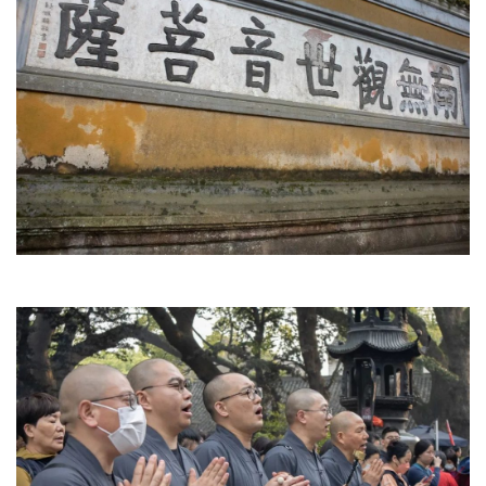
资
讯
八
点
僧
音
高
僧