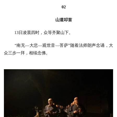
人
登录
注册
02
物
山道叩首
寺
院
13日凌晨四时，众等齐聚山下。
巡
礼
“南无—大悲—观世音—菩萨”随着法师朗声念诵，大
众三步一拜，相续念佛。
视
频
纪
录
佛
教
艺