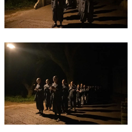
术
政
策
法
规
免
责
声
明