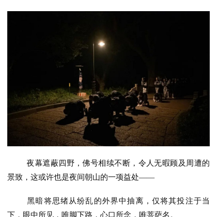
夜幕遮蔽四野，佛号相续不断，令人无暇顾及周遭的
景致，这或许也是夜间朝山的一项益处
——
黑暗将思绪从纷乱的外界中抽离，仅将其投注于当
下，眼中所见，唯脚下路，心口所念，唯菩萨名。