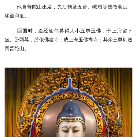
他自普陀山出发，先后朝圣五台、峨眉等佛教名山，
终至印度。
回国时，途经缅甸募得大小五尊玉佛，于上海留下
坐、卧两尊，后依佛建寺，成上海玉佛禅寺；其余三尊则送
回普陀山。