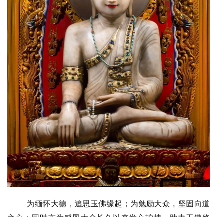
为缅怀大德，追思玉佛缘起；为勉励大众，坚固向道