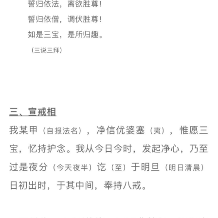
专
题
公
益
慈
善
佛
教
人
登录
注册
物
寺
院
巡
礼