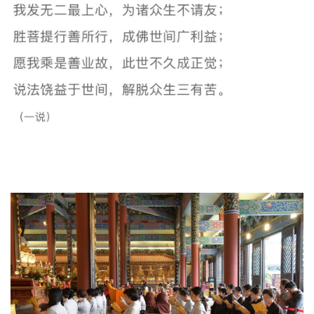
免
责
声
明