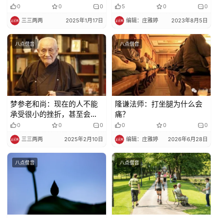
0
0
0
5
0
0
三三两两
2025年1月17日
编辑：庄雅婷
2023年8月5日
八点僧音
八点僧音
梦参老和尚：现在的人不能
隆谦法师：打坐腿为什么会
承受很小的挫折，甚至会自
痛？
杀，为什么？
0
0
0
0
0
0
三三两两
2025年2月10日
编辑：庄雅婷
2026年6月28日
八点僧音
八点僧音