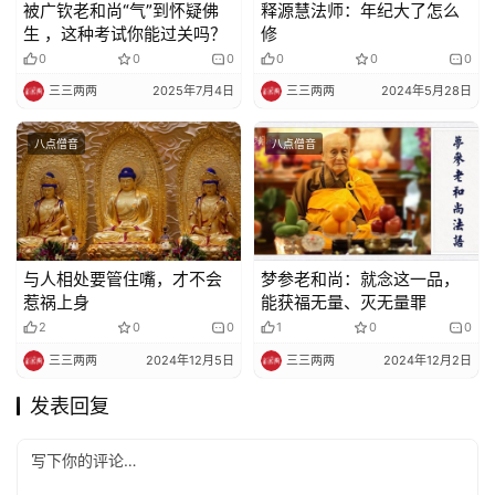
被广钦老和尚“气”到怀疑佛
释源慧法师：年纪大了怎么
生 ，这种考试你能过关吗？
修
0
0
0
0
0
0
三三两两
2025年7月4日
三三两两
2024年5月28日
八点僧音
八点僧音
与人相处要管住嘴，才不会
梦参老和尚：就念这一品，
惹祸上身
能获福无量、灭无量罪
2
0
0
1
0
0
三三两两
2024年12月5日
三三两两
2024年12月2日
发表回复