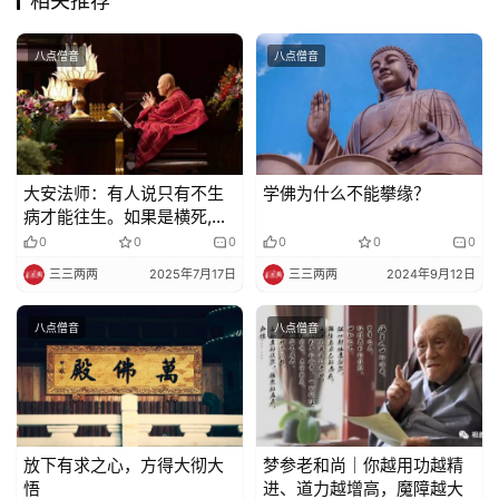
相关推荐
八点僧音
八点僧音
大安法师：有人说只有不生
学佛为什么不能攀缘？
病才能往生。如果是横死,比
如车祸、落水、喝药都不能
0
0
0
0
0
0
往生？
三三两两
2025年7月17日
三三两两
2024年9月12日
八点僧音
八点僧音
放下有求之心，方得大彻大
梦参老和尚｜你越用功越精
悟
进、道力越增高，魔障越大