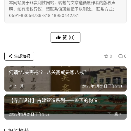
本网站属于非赢利性网站，转载的文章遵循原作者的版权声
明，如有版权异议，请联系值班编辑予以删除。 联系方式：
0591-83056739-818 18950442781
赞
(0)
生成海报
0
0
何谓“八关斋戒”？ 八关斋戒是哪八戒？
上一篇
2023年3月21日 下午2:31
【寺庙设计】古建营造系列——盝顶的构造
2023年3月21日 下午3:52
下一篇