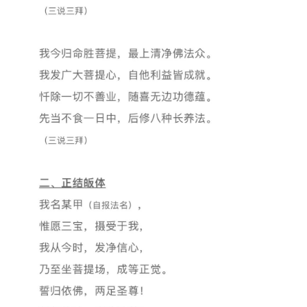
资
讯
八
点
僧
音
高
僧
访
谈
心
乐
菩
提