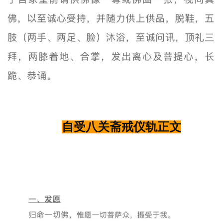
自受八关斋戒仪轨正文