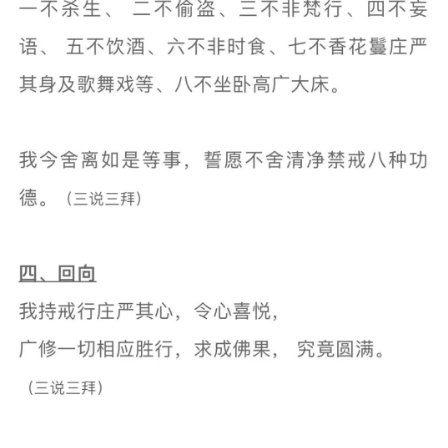
视
频
纪
录
佛
教
艺
术
政
策
法
规