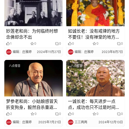
妙莲老和尚：为何临终时想
如诚长老：没有戒律的地方
念佛却念不出
不要住！没有禅堂的地方不
要住！赶经忓的地方不要
1
0
0
0
0
0
住！
编辑：庄雅婷
2024年11月27日
编辑：庄雅婷
2023年8月7日
八点僧音
八点僧音
梦参老和尚：小姑娘感冒夭
一诚长老：每天进步一点
折变狗身，毅然自杀重返人
点，成功也只不过是时间早
间
晚的问题
2
0
0
0
0
0
编辑：庄雅婷
2025年7月21日
三三两两
2024年12月13日