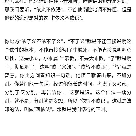
理怎么样。他说话的种种声音难听，但他讲的道理是对的，
那我们要听，“依义不依语”。不管他南腔北调不好懂，但是
高
他说的道理是对的这叫“依义不依语”。
僧
访
谈
你比方“依了义不依不了义”，“不了义”就是不能直接说明这
个佛性的根本，不能直接说明了生脱死，不能直接说明明心
心
见性，这是小乘，小乘属 半示教，不是大乘教。“了”就是明
乐
了，彻底明了，这叫“依了义法”。“依智不依识”，“智”就是
菩
智慧。你比方问善知识一句话，他随口就答出来，不加分
提
别。你若问他一句话，经过他很长的时间，考虑了又考虑，
分别了又分别，再告诉你， 这就是识。这个佛法一落分
专
别，就不是，分别就是妄想，所以 “依智不依识”。这就是法
题
印的法，叫做“四依法”。那就是我们修行的正因。
公
益
慈