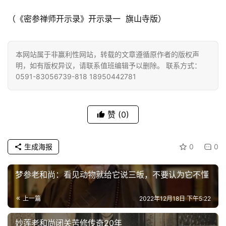
善
（《密参禅师开示录》开示录一 旗山寺版）
佛
教
本网站属于非赢利性网站，转载的文章遵循原作者的版权声
人
登录
注册
明，如有版权异议，请联系值班编辑予以删除。 联系方式：
物
0591-83056739-818 18950442781
寺
院
赞
(0)
巡
礼
生成海报
0
0
视
频
梦参老和尚：看见动物就给它说三皈，不要认为它不懂
上一篇
2022年12月18日 下午5:22
纪
录
妙莲老和尚闭关苦修传奇20年