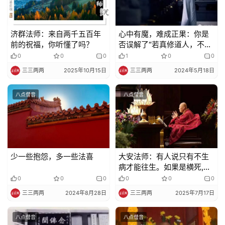
济群法师：来自两千五百年
心中有魔，难成正果：你是
前的祝福，你听懂了吗？
否误解了“若真修道人，不见
世间过”
0
0
0
1
0
0
三三两两
2025年10月15日
三三两两
2024年5月18日
八点僧音
八点僧音
少一些抱怨，多一些法喜
大安法师：有人说只有不生
病才能往生。如果是横死,比
如车祸、落水、喝药都不能
0
0
0
0
0
0
往生？
三三两两
2024年8月28日
三三两两
2025年7月17日
八点僧音
八点僧音