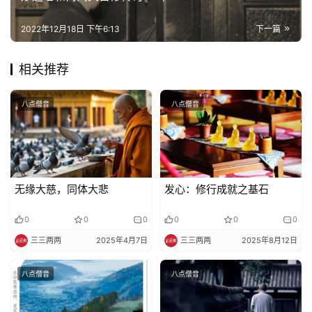
佛
2022年12月18日 下午6:13
下一篇
教
艺
相关推荐
术
八点僧音
八点僧音
政
策
法
规
无缘大慈，同体大悲
发心：修行成就之基石
免
责
0
0
0
0
0
0
声
三三两两
2025年4月7日
三三两两
2025年8月12日
明
八点僧音
八点僧音