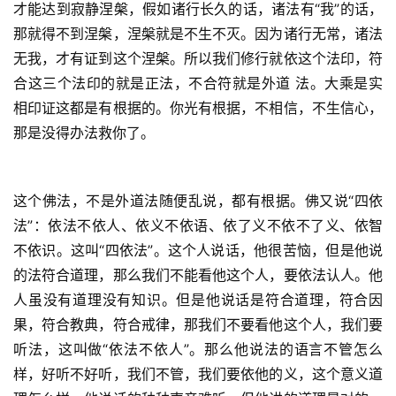
才能达到寂静涅槃，假如诸行长久的话，诸法有“我”的话，
那就得不到涅槃，涅槃就是不生不灭。因为诸行无常，诸法
无我，才有证到这个涅槃。所以我们修行就依这个法印，符
合这三个法印的就是正法，不合符就是外道 法。大乘是实
相印证这都是有根据的。你光有根据，不相信，不生信心，
那是没得办法救你了。
这个佛法，不是外道法随便乱说，都有根据。佛又说“四依
法”：依法不依人、依义不依语、依了义不依不了义、依智
不依识。这叫“四依法”。这个人说话，他很苦恼，但是他说
资
的法符合道理，那么我们不能看他这个人，要依法认人。他
讯
人虽没有道理没有知识。但是他说话是符合道理，符合因
果，符合教典，符合戒律，那我们不要看他这个人，我们要
八
听法，这叫做“依法不依人”。那么他说法的语言不管怎么
点
样，好听不好听，我们不管，我们要依他的义，这个意义道
僧
音