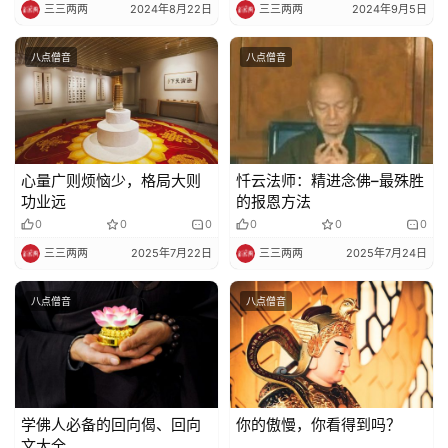
三三两两
2024年8月22日
三三两两
2024年9月5日
八点僧音
八点僧音
心量广则烦恼少，格局大则
忏云法师：精进念佛–最殊胜
功业远
的报恩方法
0
0
0
0
0
0
三三两两
2025年7月22日
三三两两
2025年7月24日
八点僧音
八点僧音
学佛人必备的回向偈、回向
你的傲慢，你看得到吗？
文大全