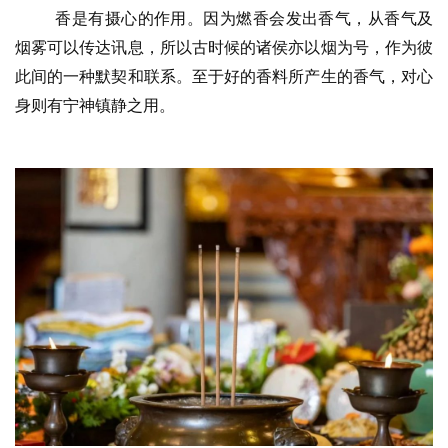
香是有摄心的作用。因为燃香会发出香气，从香气及
视
烟雾可以传达讯息，所以古时候的诸侯亦以烟为号，作为彼
频
此间的一种默契和联系。至于好的香料所产生的香气，对心
身则有宁神镇静之用。
纪
录
佛
教
艺
术
政
策
法
规
免