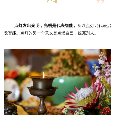
资
讯
八
点灯发出光明，光明是代表智能。
所以点灯乃代表启
点
发智能。点灯的另一个意义是点燃自己，照亮别人。
僧
音
高
僧
访
谈
心
乐
菩
提