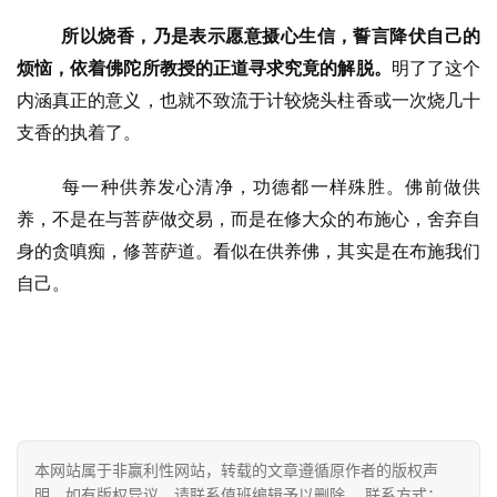
责
所以烧香，乃是表示愿意摄心生信，誓言降伏自己的
声
烦恼，依着佛陀所教授的正道寻求究竟的解脱。
明了了这个
明
内涵真正的意义，也就不致流于计较烧头柱香或一次烧几十
支香的执着了。
每一种供养发心清净，功德都一样殊胜。佛前做供
养，不是在与菩萨做交易，而是在修大众的布施心，舍弃自
身的贪嗔痴，修菩萨道。看似在供养佛，其实是在布施我们
自己。
本网站属于非赢利性网站，转载的文章遵循原作者的版权声
明，如有版权异议，请联系值班编辑予以删除。 联系方式：