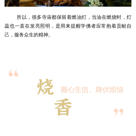
专
题
所以，很多寺庙都保留着燃油灯，当油在燃烧时，灯
蕊也一直在发亮照明，是用来提醒学佛者应常抱着贡献自
公
己，服务众生的精神。
益
慈
善
佛
教
人
登录
注册
物
寺
院
巡
礼