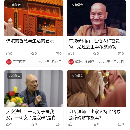
八点僧音
八点僧音
佛陀的智慧与生活的启示
广钦老和尚 : 世俗人得富贵
的，是过去生中布施的功德
来的
0
0
0
1
0
0
三三两两
2025年3月12日
编辑：庄雅婷
2023年12月23日
八点僧音
八点僧音
大安法师：一切男子是我
印专法师：出家人持金钱戒
父，一切女子是我母”是真实
会障碍财布施吗？
说还是方便说呢？
3
0
0
0
0
0