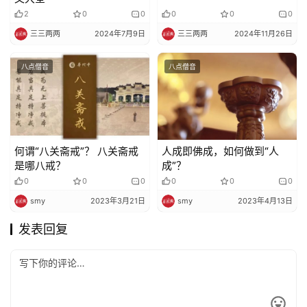
2
0
0
0
0
0
三三两两
2024年7月9日
三三两两
2024年11月26日
八点僧音
八点僧音
何谓“八关斋戒”？ 八关斋戒
人成即佛成，如何做到“人
是哪八戒？
成”？
0
0
0
0
0
0
smy
2023年3月21日
smy
2023年4月13日
发表回复