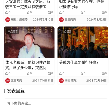
大安法师：佛灭度之后，恭
如果没有业力的存在，你会
敬三宝一定要从恭敬僧宝开
积极修行吗
始
0
0
0
0
0
0
编辑：庄雅婷
2024年3月10日
三三两两
2024年8月21日
八点僧音
八点僧音
体光老和尚：他就记住这句
受戒为什么要举行忏摩？
咒，念了多少年，突然间这
个人不见了。。。
0
0
0
0
0
0
三三两两
2024年10月11日
编辑 志斌
2023年2月26日
发表回复