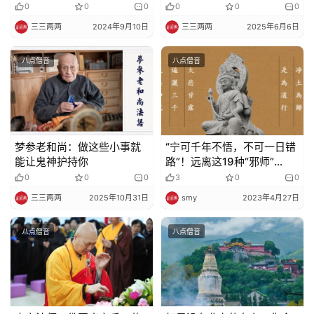
0
0
0
0
0
0
三三两两
2024年9月10日
三三两两
2025年6月6日
八点僧音
八点僧音
梦参老和尚：做这些小事就
“宁可千年不悟，不可一日错
能让鬼神护持你
路”！远离这19种“邪师”
（二）
0
0
0
3
0
0
三三两两
2025年10月31日
smy
2023年4月27日
八点僧音
八点僧音