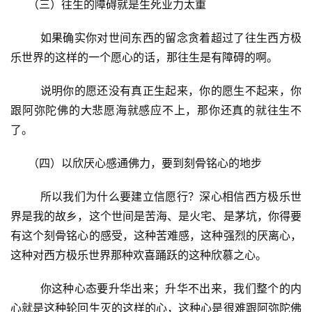
     （三）往生的障碍就是生死业力太重
资
        如果确实你对世间东西的留念贪着超过了往生西方极
讯
乐世界的这样的一个愿心的话，那往生是有障碍的啊。
八
        说明你的愿还没有真正生起来，你的愿生不起来，你
点
跟阿弥陀佛的大悲愿海就感应不上，那你还真的就往生不
僧
了。
音
     （四）以欣厌心感通佛力，要到刻骨铭心的地步
高
僧
        所以我们为什么要建立信愿行？深心相信西方极乐世
访
界是我的故乡，这个世间是苦海、是火宅、是茅坑，你得要
谈
有这个刻骨铭心的感受，这种苦难感，这种强烈的厌离心，
这种对西方极乐世界那种欢喜踊跃的这种欣慕之心。
心
乐
        你这种心态要升华出来；升华不出来，我们整个的内
菩
心就是这种轮回生灭的这样的心，这种心是很难跟阿弥陀佛
提