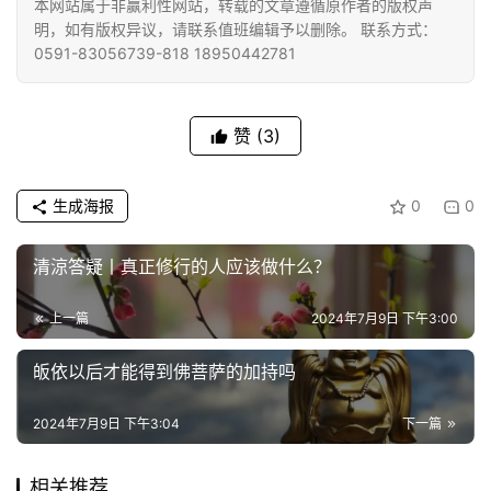
本网站属于非赢利性网站，转载的文章遵循原作者的版权声
礼
明，如有版权异议，请联系值班编辑予以删除。 联系方式：
0591-83056739-818 18950442781
视
频
赞
(3)
纪
录
生成海报
0
0
佛
清涼答疑丨真正修行的人应该做什么？
教
艺
术
上一篇
2024年7月9日 下午3:00
皈依以后才能得到佛菩萨的加持吗
政
策
2024年7月9日 下午3:04
下一篇
法
规
相关推荐