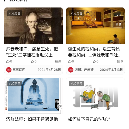
免
八点僧音
八点僧音
责
声
明
虚云老和尚：痛念生死，把
做生意的找和尚，没生育还
“生死”二字挂在眉毛尖上
要找和尚……佛源老和尚吐槽
和尚难当
0
0
0
0
0
0
三三两两
2024年4月26日
编辑：庄雅婷
2024年4月13日
八点僧音
八点僧音
济群法师：如果不曾遇见他
如何放下自己的“担心”