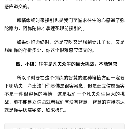
感应道交的。
专
        那临命终时来接引也是我们至诚求往生的心感通了弥
题
陀愿力，阿弥陀佛才拿莲花现前接引的。
公
        如果你临命终时，还是哎呀又是想到妻儿子女，又是
益
想到你的存折多少，你这个很难感应道交的。
慈
善
四、小结：往生是凡夫众生的巨大挑战，不能轻忽
佛
        所以平时要在这个训练的智慧的这种培植方面一定要
教
下够功夫，净土法门你念佛是很容易念，但是建立信愿确实
人
登录
注册
不是一件很容易的事情，这是我们一个凡夫众生巨大的挑
物
战，能不能建立信愿就看我们有没有智慧，智慧的直接表达
就是你要厌离娑婆，欣求极乐。
寺
院
巡