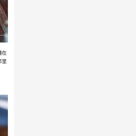
铺在
那里