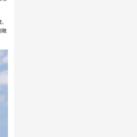
被、
别敞