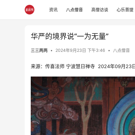
资讯
八点僧音
高僧访谈
心乐菩提
华严的境界说“一为无量”
三三两两
•
2024年9月23日 下午3:46
•
八点僧音
来源：传喜法师 宁波慧日禅寺  2024年09月23日