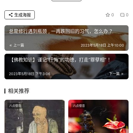
生成海报
0
0
总是修行遇到瓶颈 , 一再跌回旧的习气，怎么办 ？
上一篇
2023年5月18日 上午10:00
【佛教知识】谨记“忏悔”的功德，打走“罪孽相” ！
2023年5月18日 下午3:06
下一篇
相关推荐
八点僧音
八点僧音