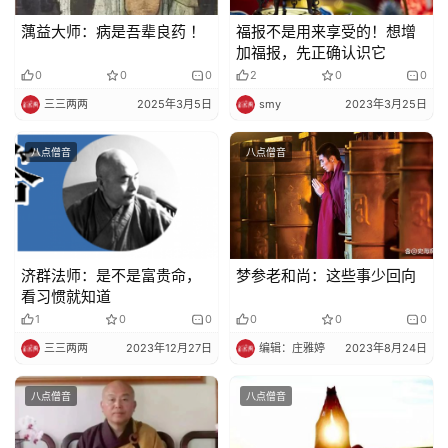
蕅益大师：病是吾辈良药 ！
福报不是用来享受的！想增
加福报，先正确认识它
0
0
0
2
0
0
三三两两
2025年3月5日
smy
2023年3月25日
八点僧音
八点僧音
济群法师：是不是富贵命，
梦参老和尚：这些事少回向
看习惯就知道
1
0
0
0
0
0
三三两两
2023年12月27日
编辑：庄雅婷
2023年8月24日
八点僧音
八点僧音