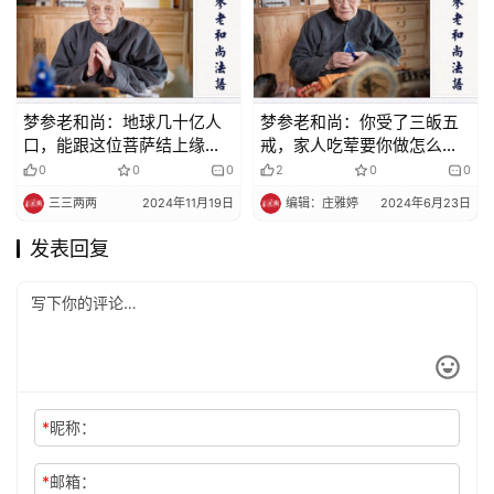
梦参老和尚：地球几十亿人
梦参老和尚：你受了三皈五
口，能跟这位菩萨结上缘
戒，家人吃荤要你做怎么
的，很少很少
办？
0
0
0
2
0
0
三三两两
2024年11月19日
编辑：庄雅婷
2024年6月23日
发表回复
*
昵称：
*
邮箱：