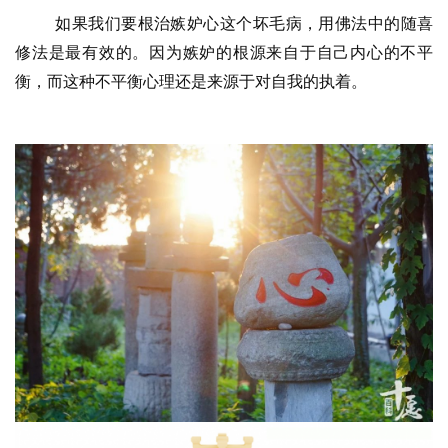
如果我们要根治嫉妒心这个坏毛病，用佛法中的随喜
八
修法是最有效的。因为嫉妒的根源来自于自己内心的不平
点
僧
衡，而这种不平衡心理还是来源于对自我的执着。
音
高
僧
访
谈
心
乐
菩
提
专
题