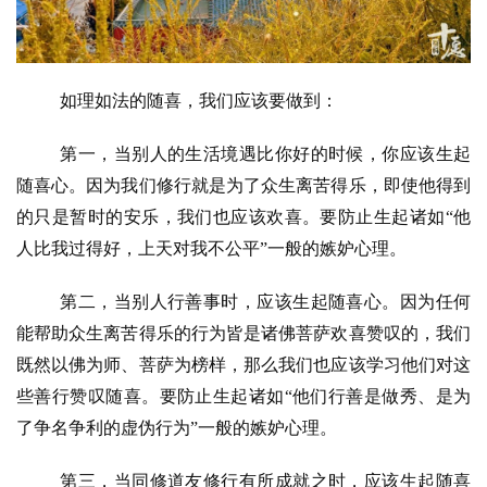
频
纪
录
如理如法的随喜，我们应该要做到：
佛
第一，当别人的生活境遇比你好的时候，你应该生起
教
随喜心。因为我们修行就是为了众生离苦得乐，即使他得到
艺
的只是暂时的安乐，我们也应该欢喜。要防止生起诸如
“他
术
人比我过得好，上天对我不公平”一般的嫉妒心理。
政
第二，当别人行善事时，应该生起随喜心。因为任何
策
能帮助众生离苦得乐的行为皆是诸佛菩萨欢喜赞叹的，我们
法
规
既然以佛为师、菩萨为榜样，那么我们也应该学习他们对这
些善行赞叹随喜。要防止生起诸如
“他们行善是做秀、是为
免
了争名争利的虚伪行为”一般的嫉妒心理。
责
声
第三，当同修道友修行有所成就之时，应该生起随喜