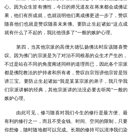
明
心。因为众生皆有佛性，今日的师兄道友在将来都会成佛证
果，他们有所成就，也就说明他们离成佛更进一步了，赞叹
随喜他们也就是赞叹随喜未来佛。要防止生起诸如
“这点成
就有什么了不起的，我比他强多了”一般的嫉妒心理。
第四，当其他宗派的高僧大德弘扬佛法时应该随喜赞
叹。因为佛门的宗派是为了对治不同根基的众生才产生的，
不过是站在不同的角度阐述同样的道理而已，因此各个宗派
都是佛陀教法的护持者和所有者，赞叹自宗毁谤他宗皆是毁
谤三宝。要防止生起诸如
“我是某某宗派的弟子，我只学我
们宗派讲解的经典，其他宗派讲的法没必要去听闻”一般的
嫉妒心理。
由此可见，修习随喜对我们今生的修行是最方便、最
有利的修行之一，而且不受金钱、时间、空间的限制，只要
你想修，随时随地都可以完成。长期的修持可以清净我们染