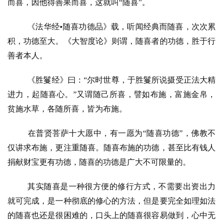
而喜，因他得善果而喜，这就叫“随喜”。
《法华经
•随喜功德品》载，听闻经典而随喜，次次累
积，功德至大。《大智度论》则谓，随喜者的功德，胜于行
善者本人。
《胜鬘经》曰：
“尔时世尊，于胜鬘所说摄受正法大精
进力，起随喜心。”又谓随己所喜，譬如布施，富施金帛，
贫施水草，各随所喜，皆为布施。
在普贤菩萨十大愿中，有一愿为
“随喜功德”，佛教不
仅讲求布施，更注重随喜。随喜布施的功德，甚至比有钱人
捐献财宝更有功德，随喜的功德是广大不可限量的。
其实随喜是一种很方便的修行方式，不需要出资出力
就可完成，是一种彻底的修心的方法，但是要完全如理如法
的随喜也还是很困难的，口头上的随喜很容易做到，心中无