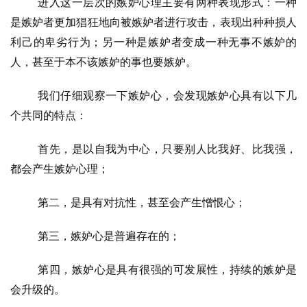
进入这一层次的嫉妒心理主要有两种表现形式：一种
是嫉妒者更加猖狂地向被嫉妒者进行攻击，表现出种种损人
利己的卑劣行为；另一种是嫉妒者变成一种无事不嫉妒的
人，甚至于本不该嫉妒的事也要嫉妒。
我们仔细观察一下嫉妒心，会发现嫉妒心具有以下几
个共同的特点：
首先，是以自我为中心，只要别人比我好、比我强，
都会产生嫉妒心理；
第二，是具有对抗性，甚至会产生憎恨心；
第三，嫉妒心是普遍存在的；
第四，嫉妒心是具有很强的可发展性，持续的嫉妒是
资
会升级的。
讯