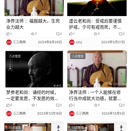
净界法师 ：福报越大，生死
虚云老和尚：受戒后要谨慎
业力越大
护戒，宁可有戒而死，不可
无戒而生
1
0
0
1
0
0
三三两两
2024年8月29日
smy
2023年5月27日
八点僧音
八点僧音
梦参老和尚：诵经的时候，
净界法师 : 一个人能够在修
一定要发愿，不发愿的效果
行当中成就大功德，就要先
不大
学会放下
0
1
0
2
0
0
三三两两
2023年12月19日
三三两两
2024年12月5日
八点僧音
八点僧音