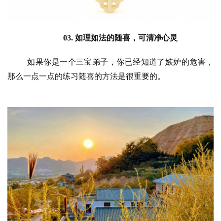
公
益
03. 
如理如法的随喜，可清净心灵
慈
善
如果你是一个三宝弟子，你已经知道了嫉妒的危害，
那么一点一点的练习随喜的方法是很重要的。
佛
教
人
登录
注册
物
寺
院
巡
礼
视