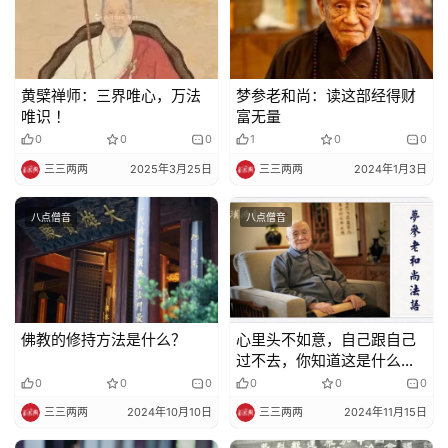
黄檗禅师：三界唯心，万法
梦参老和尚：读这部经得财
唯识 ！
富无量
0
0
0
1
0
0
三三两两
2025年3月25日
三三两两
2024年1月3日
八点僧音
八点僧音
佛教的修持方法是什么？
心里头不如意，自己跟自己
过不去，你知道这是什么原
因吗？
0
0
0
0
0
0
三三两两
2024年10月10日
三三两两
2024年11月15日