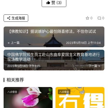
赞
(3)
生成海报
0
0
【佛教知识】据说嫉妒心最怕随喜修法，不信你试试
上一篇
2023年5月18日 上午11:04
中国佛学院师生员工赴山东曲阜爱国主义教育基地进行
现场教学活动
2023年5月18日 下午3:15
下一篇
相关推荐
八点僧音
八点僧音