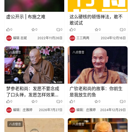
虚公开示 | 布施之难
这么硬核的顿悟禅法，敢不
敢试试
0
0
0
0
0
0
编辑 志斌
2022年11月26日
三三两两
2024年12月16日
八点僧音
八点僧音
梦参老和尚：发愿不要念成
广钦老和尚的故事：你前生
了口头禅，发愿怎样效果才
是我放生的鱼
大？
0
0
0
1
0
0
编辑：庄雅婷
2026年7月27日
编辑：庄雅婷
2024年12月29日
八点僧音
八点僧音