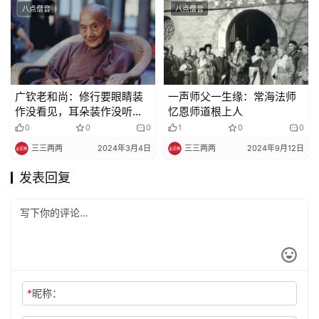
八点僧音
八点僧音
广钦老和尚：修行要眼睛装
一声师父一生缘：常海法师
作没看见，耳朵装作没听
忆恩师道根上人
到，老实念佛
0
0
0
1
0
0
三三两两
2024年3月4日
三三两两
2024年9月12日
发表回复
*
昵称：