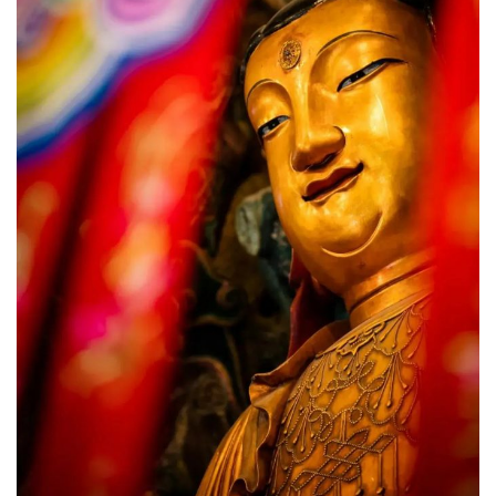
题
公
益
慈
善
佛
教
人
登录
注册
物
寺
院
巡
礼
视