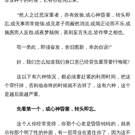
罪业种子的时候，它有些征兆出来。
“然人之过恶深重者，亦有效验,或心神昏塞，转头即
忘,或无事而常烦恼,或见君子而赧然消沮,或闻正论而不乐,或
施惠而人反怨,或夜梦颠倒，甚则妄言失志,皆作孽之相也。
苟一类此，即须奋发，舍旧图新，幸勿自误
!”
好，我们怎么知道我们身口意已经背负重罪要忏悔呢
?
这以下有六种情况，都必须要赶紧的利用时间，把这
个罪忏掉，否则临命终的时候就不吉祥了，这有六种，这个
是越后面越严重。
先看第一个，或心神昏塞，转头即忘。
这个人你经常觉得，你那个心老是昏昏钝钝的，就表
示你那个明了性的外面，有一层罪业在遮住你了，因为这不