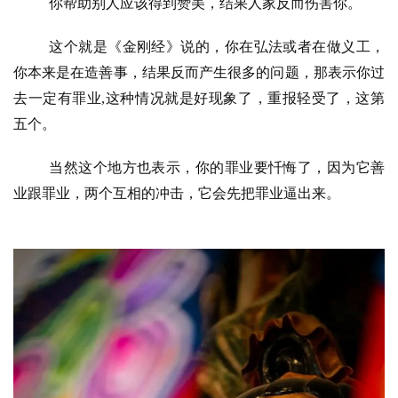
你帮助别人应该得到赞美，结果人家反而伤害你。
八
这个就是《金刚经》说的，你在弘法或者在做义工，
点
你本来是在造善事，结果反而产生很多的问题，那表示你过
僧
去一定有罪业
,这种情况就是好现象了，重报轻受了，这第
音
五个。
高
当然这个地方也表示，你的罪业要忏悔了，因为它善
僧
访
业跟罪业，两个互相的冲击，它会先把罪业逼出来。
谈
心
乐
菩
提
专