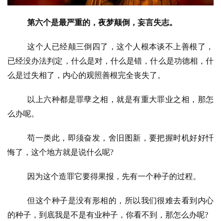
频
第六个是最严重的，夜梦颠倒，妄言失志。
纪
录
这个人已经颠三倒四了，这个人根本谈不上善根了，
已经没办法判定，什么是对，什么是错，什么是功德相，什
佛
么是过失相了，内心的观照善根完全丧失了。
教
艺
以上六种都是罪孽之相，就是有重大罪业之相，那怎
术
么办呢。
政
苟一类此，即须奋发，舍旧图新，要把握时机好好忏
策
悔了，这个地方就是说什么呢
?
法
规
因为这个造罪它要得果报，先有一个种子的过程。
免
但这个种子是没有形相的，所以我们很难去看到内心
责
的种子，到底我是不是有业种子，你看不到，那怎么办呢
?