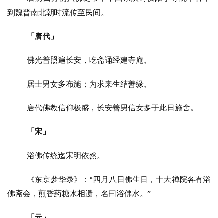
到魏晋南北朝时流传至民间。
「唐代」
佛光普照遍长安，吃斋诵经建寺庵。
居士男女多布施；为求来生结善缘。
唐代佛教信仰极盛，长安善男信女多于此日施舍。
「宋」
浴佛传统迄宋明依然。
《东京梦华录》：
“四月八日佛生日，十大禅院各有浴
佛斋会，煎香药糖水相遗，名曰浴佛水。”
「元」