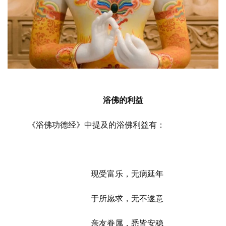
佛
教
艺
术
政
策
法
浴佛的利益
规
《浴佛功德经》中提及的浴佛利益有：
免
责
声
明
现受富乐，无病延年
于所愿求，无不遂意
亲友眷属，悉皆安稳