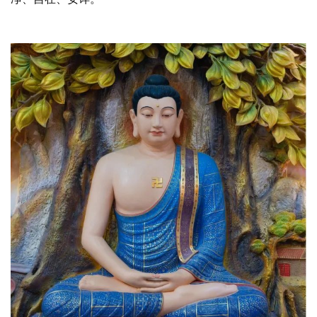
资
讯
八
点
僧
音