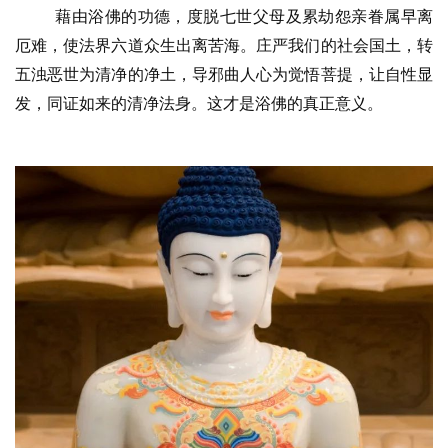
藉由浴佛的功德，度脱七世父母及累劫怨亲眷属早离
佛
厄难，使法界六道众生出离苦海。庄严我们的社会国土，转
教
五浊恶世为清净的净土，导邪曲人心为觉悟菩提，让自性显
人
登录
注册
发，同证如来的清净法身。这才是浴佛的真正意义。
物
寺
院
巡
礼
视
频
纪
录