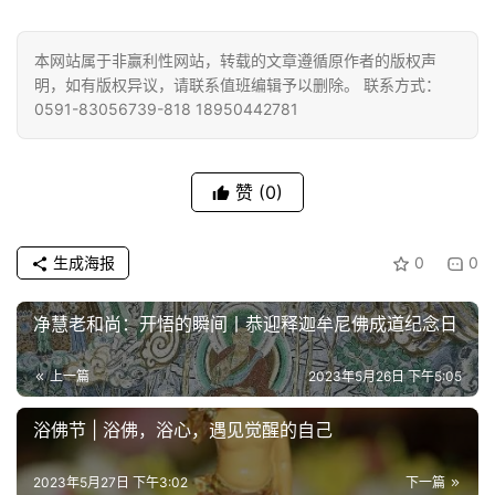
本网站属于非赢利性网站，转载的文章遵循原作者的版权声
明，如有版权异议，请联系值班编辑予以删除。 联系方式：
0591-83056739-818 18950442781
赞
(0)
生成海报
0
0
净慧老和尚：开悟的瞬间丨恭迎释迦牟尼佛成道纪念日
上一篇
2023年5月26日 下午5:05
浴佛节 | 浴佛，浴心，遇见觉醒的自己
2023年5月27日 下午3:02
下一篇