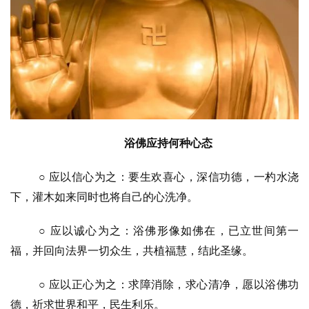
浴佛应持何种心态
○ 应以信心为之：要生欢喜心，深信功德，一杓水浇
下，灌木如来同时也将自己的心洗净。
○ 应以诚心为之：浴佛形像如佛在，已立世间第一
福，并回向法界一切众生，共植福慧，结此圣缘。
○ 应以正心为之：求障消除，求心清净，愿以浴佛功
德，祈求世界和平，民生利乐。