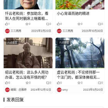
忏云老和尚：参加助念，看
小心背道而驰的精进
到人在死时躺床上喘着粗
气，忍受着肉体最后煎熬，
1
0
0
0
0
0
会突然感悟到…
三三两两
2025年2月20日
三三两两
2025年10月30日
八点僧音
八点僧音
绍云老和尚：这么多人用功
虚云老和尚 : 不论修持那一
办道，怎么没有开悟的呢？
个法门的，都深体佛祖无诤
之旨，勿再同室操戈
0
0
0
0
0
0
编辑：庄雅婷
2024年12月12日
smy
2023年5月20日
发表回复