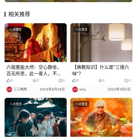
相关推荐
八点僧音
八点僧音
六祖惠能大师：空心静坐，
【佛教知识】什么是“三德六
百无所思，此一辈人，不可
味”？
与语，为邪见故 ！
0
0
0
0
0
0
三三两两
2024年8月29日
smy
2023年4月2日
八点僧音
八点僧音