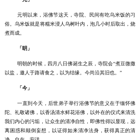
元明以来，浴佛节这天，寺院、民间有吃乌米饭的习
俗。乌米饭就是将糯米浸人乌树叶内，泡几小时后取出，烧
煮而成。
「眀」
明朝的时候，四月八日佛诞生之辰，寺院会
“煮豆微撒
以盐，邀人于路请食之，以为结缘。今尚沿其旧也。”
「今」
一直到今天，后世弟子举行浴佛节的意义在于缅怀佛
陀、礼敬诸佛，以香汤清水鲜花浴佛，以外在的仪式来清洗
我们内心的污垢，让众生的清净自性，即佛性得以显现，远
离困惑和颠倒妄想，以证得如来清净法身，获得真正的清
净、自在、安详。