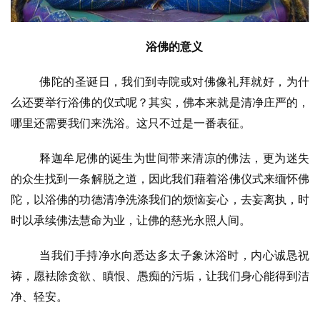
高
僧
浴佛的意义
访
谈
佛陀的圣诞日，我们到寺院或对佛像礼拜就好，为什
么还要举行浴佛的仪式呢？其实，佛本来就是清净庄严的，
心
哪里还需要我们来洗浴。这只不过是一番表征。
乐
菩
释迦牟尼佛的诞生为世间带来清凉的佛法，更为迷失
提
的众生找到一条解脱之道，因此我们藉着浴佛仪式来缅怀佛
陀，以浴佛的功德清净洗涤我们的烦恼妄心，去妄离执，时
专
题
时以承续佛法慧命为业，让佛的慈光永照人间。
当我们手持净水向悉达多太子象沐浴时，内心诚恳祝
公
益
祷，愿袪除贪欲、瞋恨、愚痴的污垢，让我们身心能得到洁
慈
净、轻安。
善