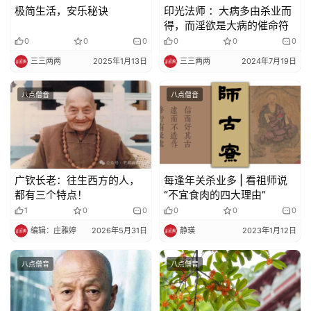
极简生活，安乐秘诀
印光法师 ：大病多由杀业而
得，而淫欲是大病的催命符
0
0
0
0
0
0
三三两两
2025年1月13日
三三两两
2024年7月19日
八点僧音
八点僧音
广钦长老：往生西方的人，
​每逢年关杀业多 | 看祖师说
都有三个特点！
“不宜食肉的四大理由”
1
0
0
0
0
0
编辑：庄雅婷
2026年5月31日
静瑛
2023年1月12日
八点僧音
八点僧音