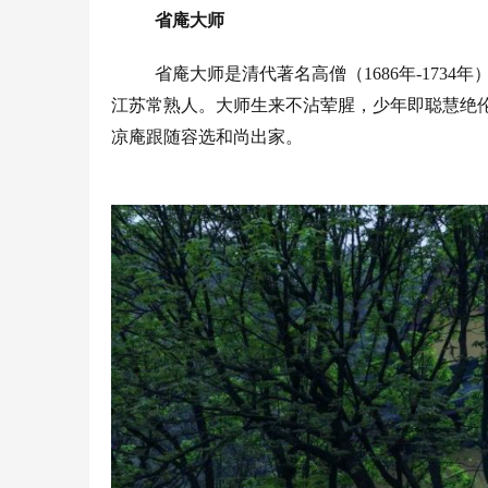
省庵大师
省庵大师是清代著名高僧（
1686
年
-1734
年
江苏常熟人。大师生来不沾荤腥，少年即聪慧绝
凉庵跟随容选和尚出家。