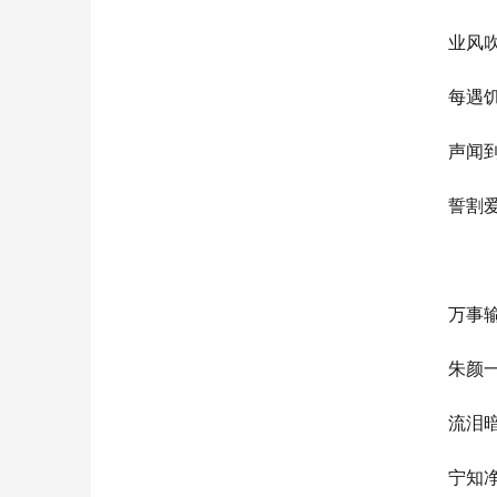
业风
每遇
声闻
誓割
万事
朱颜
流泪
宁知