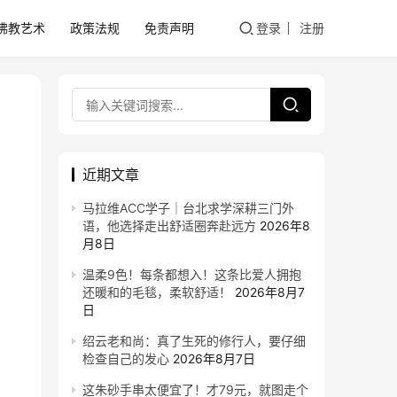
佛教艺术
政策法规
免责声明
登录
注册
近期文章
马拉维ACC学子｜台北求学深耕三门外
语，他选择走出舒适圈奔赴远方
2026年8
月8日
温柔9色！每条都想入！这条比爱人拥抱
还暖和的毛毯，柔软舒适！
2026年8月7
日
绍云老和尚：真了生死的修行人，要仔细
检查自己的发心
2026年8月7日
这朱砂手串太便宜了！才79元，就图走个