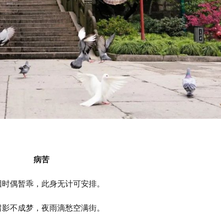
病苦
因时偶暂乖，此身无计可安排。
留影不成梦，夜雨滴愁空满街。