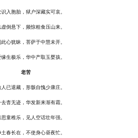
吹识入胞胎，狱户深藏实可哀。
饥虚倒悬下，频惊粗食压山来。
到此心犹昧，菩萨于中慧未开。
爱缘生极乐，华中产取玉婴孩。
老苦
输人已退藏，形骸自愧少康庄。
一去杳无迹，华发新来渐有霜。
暗思童稚乐，见人空话壮年强。
净土春长在，不使身心昼夜忙。