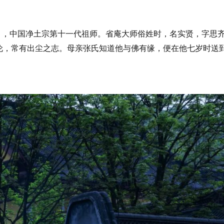
），中国净土宗第十一代祖师。省庵大师俗姓时，名实贤，字思
伦，常有出尘之志。母亲张氏知道他与佛有缘，便在他七岁时送