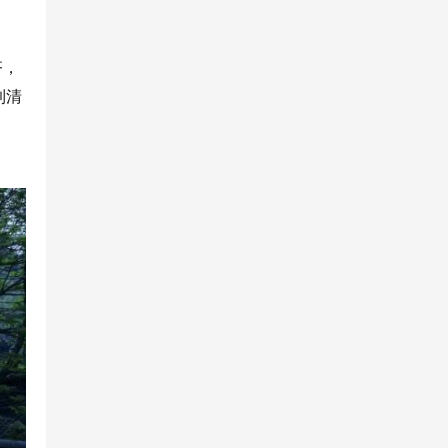
齐，
到清