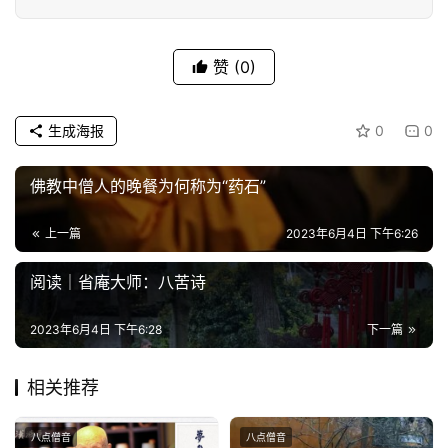
赞
(0)
生成海报
0
0
佛教中僧人的晚餐为何称为“药石”
上一篇
2023年6月4日 下午6:26
阅读｜省庵大师：八苦诗
2023年6月4日 下午6:28
下一篇
相关推荐
八点僧音
八点僧音