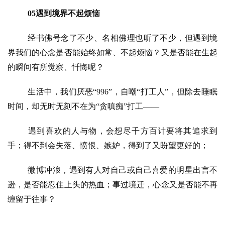
05遇到境界不起烦恼
经书佛号念了不少、名相佛理也听了不少，但遇到境
界我们的心念是否能始终如常、不起烦恼？又是否能在生起
的瞬间有所觉察、忏悔呢？
生活中，我们厌恶
“996”，自嘲“打工人”，但除去睡眠
时间，却无时无刻不在为“贪嗔痴”打工——
遇到喜欢的人与物，会想尽千方百计要将其追求到
手；得不到会失落、愤恨、嫉妒，得到了又盼望更好的；
微博冲浪，遇到有人对自己或自己喜爱的明星出言不
逊，是否能忍住上头的热血；事过境迁，心念又是否能不再
缠留于往事？