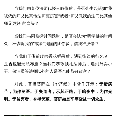
僧
访
当我们由某位法师代授三皈依后，是否会生起诸如
“我
谈
皈依的师父比其他法师更厉害”或者“师父教我的法门比其他
师兄更好”的念头？
心
乐
当我们与同修探讨问题时，是否会认为
“我学佛的时间
菩
久、应该听我的”或者“我懂的比你多，信我准没错”?
提
当我们于佛前虔供香花鲜果后，遇到街边的行乞者，
专
是否也能无私布施？当我们恭敬顶礼法师后，遇到外卖小
题
哥、保洁员等法师以外的人是否也能恭敬致谢？
公
对此，普贤菩萨在《华严经》中曾作开示：
于诸病
益
苦，为作良医。于失道者，示其正路。于暗夜中，为作光
慈
明。于贫穷者，令得伏藏。菩萨如是平等饶益一切众生。
善
佛