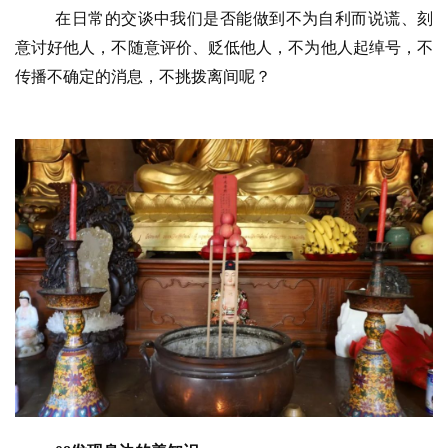
艺
在日常的交谈中我们是否能做到不为自利而说谎、刻
术
意讨好他人，不随意评价、贬低他人，不为他人起绰号，不
传播不确定的消息，不挑拨离间呢？
政
策
法
规
免
责
声
明