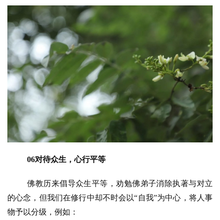
资
讯
八
点
06对待众生，心行平等
僧
音
佛教历来倡导众生平等，劝勉佛弟子消除执著与对立
的心念，但我们在修行中却不时会以
“自我”为中心，将人事
高
物予以分级，例如：