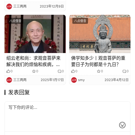
三三两两
2023年12月9日
八点僧音
八点僧音
绍云老和尚：求观音菩萨来
佛学知多少丨观音菩萨的重
解决我们的烦恼和疾病，一
要日子为何都是十九日？
定要知道观音菩萨的愿力
0
0
0
0
0
0
三三两两
2025年1月17日
smy
2023年4月12日
发表回复