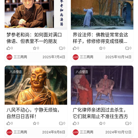
梦参老和尚：如何面对满口
界诠法师：佛教徒常常会这
佛语、但表里不一的朋友
样子，修修修得变成怪模怪
样
0
0
0
0
0
0
三三两两
2025年7月4日
三三两两
2025年10月14日
八点僧音
八点僧音
八风不动心，宁静无烦恼，
广化律师亲述因过去杀生，
自然日日吉祥！
它们就来阻止不准往生西方
0
0
0
3
0
0
三三两两
2024年9月6日
三三两两
2024年10月12日