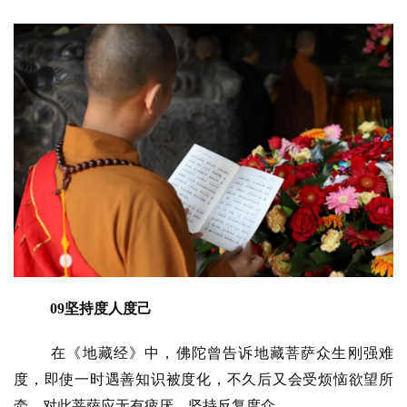
09坚持度人度己
在《地藏经》中，佛陀曾告诉地藏菩萨众生刚强难
度，即使一时遇善知识被度化，不久后又会受烦恼欲望所
牵，对此菩萨应无有疲厌、坚持反复度众。