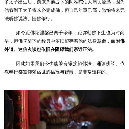
多太子出生后，前来为他占卜的阿私陀仙人痛哭流涕，因为
他看到了太子将来必定成佛，但自己年事已高，恐怕将来无
法听佛说法、随佛修行。
如今距佛陀涅槃已两千余年，距弥勒佛下生也为时尚
早，但佛陀留下的经典中依旧留存着他的法身慧命，
而附佛
外道、迷信玄谈也依旧在阻碍我们亲近正法。
因此如果我们今生能够有缘接触佛法，诵读佛经、依
教奉行都需仰赖宿世的福报与智慧，是非常难得的。