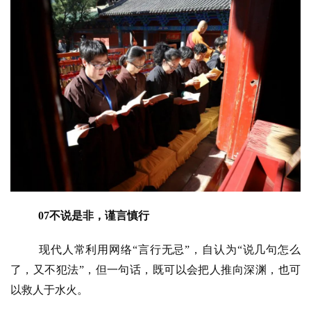
教
人
登录
注册
物
寺
院
巡
礼
视
频
07不说是非，谨言慎行
纪
录
现代人常利用网络
“言行无忌”，自认为“说几句怎么
了，又不犯法”，但一句话，既可以会把人推向深渊，也可
佛
以救人于水火。
教