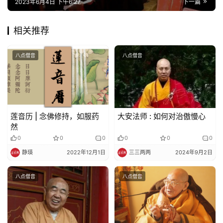
规
2023年6月4日 下午6:27
下一篇
免
相关推荐
责
声
八点僧音
八点僧音
明
莲音历 | 念佛修持，如服药
大安法师 : 如何对治傲慢心
然
0
0
0
0
0
0
静瑛
2022年12月1日
三三两两
2024年9月2日
八点僧音
八点僧音