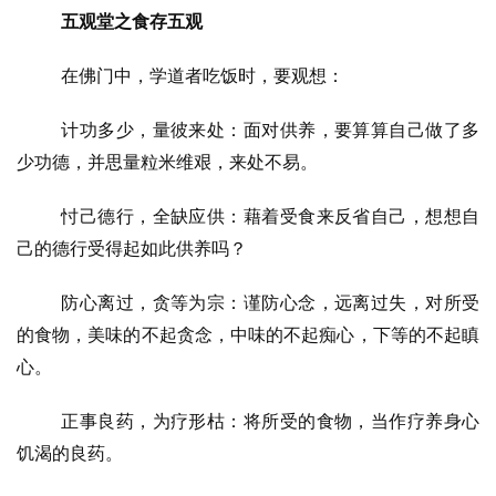
五观堂之食存五观
在佛门中，学道者吃饭时，要观想：
资
讯
计功多少，量彼来处：面对供养，要算算自己做了多
少功德，并思量粒米维艰，来处不易。
八
点
忖己德行，全缺应供：藉着受食来反省自己，想想自
僧
音
己的德行受得起如此供养吗？
防心离过，贪等为宗：谨防心念，远离过失，对所受
高
僧
的食物，美味的不起贪念，中味的不起痴心，下等的不起瞋
访
心。
谈
正事良药，为疗形枯：将所受的食物，当作疗养身心
心
饥渴的良药。
乐