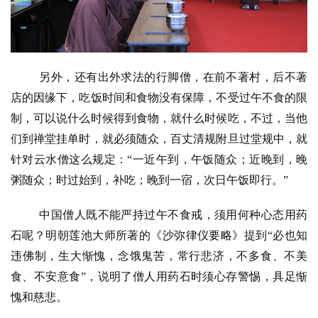
另外，还有出外求法的行脚僧，在前不著村，后不著
店的因缘下，吃饭时间和食物没有保障，不受过午不食的限
制，可以说什么时候得到食物，就什么时候吃，不过，当他
们到禅堂挂单时，就必须随众，百丈清规附旦过堂规中，就
针对云水僧这么规定：
“一近午到，午饭随众；近晚到，晚
粥随众；时过始到，补吃；晚到一宿，次日午饭即行。”
中国僧人既不能严持过午不食戒，须用何种心态用药
石呢？明朝莲池大师所著的《沙弥律仪要略》提到
“必也知
违佛制，生大惭愧，念饿鬼苦，常行悲济，不多食、不美
食、不安意食”，说明了僧人用药石时须心存警惕，具足惭
愧和慈悲。