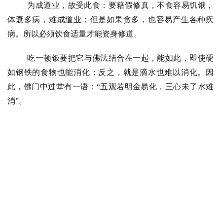
菩
为成道业，故受此食：要藉假修真，不食容易饥饿，
提
体衰多病，难成道业；但是如果贪多，也容易产生各种疾
病。所以必须饮食适量才能资身修道。
专
题
吃一顿饭要把它与佛法结合在一起，能如此，即使硬
如钢铁的食物也能消化；反之，就是滴水也难以消化。因
公
此，佛门中过堂有一语：
“五观若明金易化，三心未了水难
益
消”。
慈
善
佛
教
人
登录
注册
物
寺
院