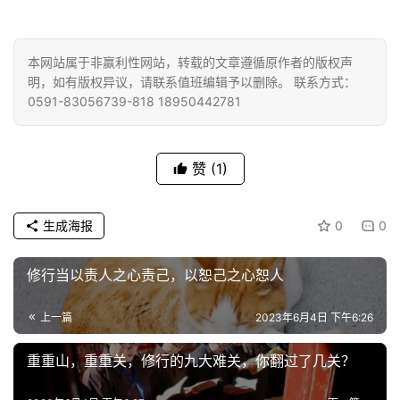
巡
礼
本网站属于非赢利性网站，转载的文章遵循原作者的版权声
明，如有版权异议，请联系值班编辑予以删除。 联系方式：
视
0591-83056739-818 18950442781
频
纪
赞
(1)
录
佛
生成海报
0
0
教
艺
修行当以责人之心责己，以恕己之心恕人
术
上一篇
2023年6月4日 下午6:26
政
策
重重山，重重关，修行的九大难关，你翻过了几关？
法