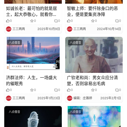
如诚长老：最可怕的就是居
智敏上师：要忏除身口的恶
士，起大恭敬心，就看你出
业，便是要集资净障
家人动不动心。
0
0
0
0
0
0
三三两两
2025年10月9日
三三两两
2024年10月14日
八点僧音
八点僧音
济群法师：人生，一场盛大
广钦老和尚：男女众应分清
的催眠秀
楚，否则容易出毛病
0
0
0
0
0
0
三三两两
2025年1月23日
编辑：庄雅婷
2025年2月1日
八点僧音
八点僧音