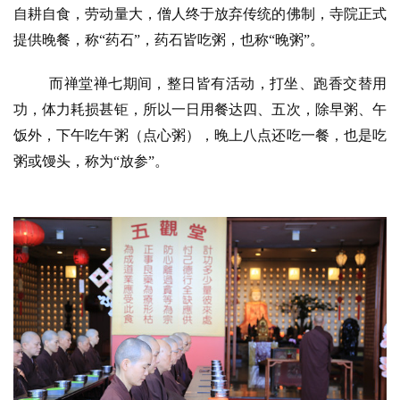
自耕自食，劳动量大，僧人终于放弃传统的佛制，寺院正式
提供晚餐，称“药石”，药石皆吃粥，也称“晚粥”。
而禅堂禅七期间，整日皆有活动，打坐、跑香交替用
功，体力耗损甚钜，所以一日用餐达四、五次，除早粥、午
饭外，下午吃午粥（点心粥），晚上八点还吃一餐，也是吃
粥或馒头，称为“放参”。