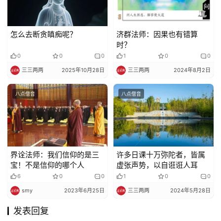
怎么去断贪瞋痴呢？
济群法师：因果也有错算
时？
0
0
0
1
0
0
三三两两
2025年10月28日
三三两两
2024年8月2日
八点僧音
八点僧音
界诠法师：我们信仰的是三
许多日课十万弥陀者，皆属
宝！不是信仰的哪个人
虚张声势，以自诳诳人耳
6
0
0
1
0
0
smy
2023年6月25日
三三两两
2024年5月28日
发表回复