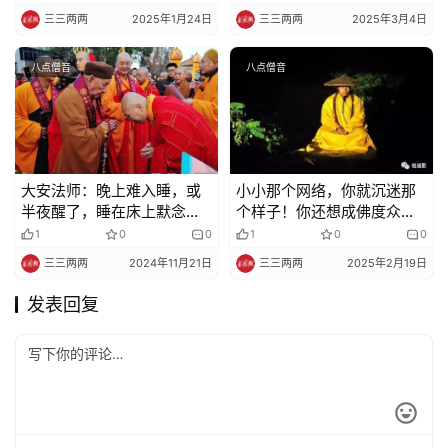
三三两两
2025年1月24日
三三两两
2025年3月4日
八点僧音
八点僧音
大安法师：晚上难入睡，或
小小那个网络，你就沉迷那
半夜醒了，睡在床上默念佛
个样子！你还想成佛度众
号，这合法吗？
生，度你个头啊……
1
0
0
1
0
0
三三两两
2024年11月21日
三三两两
2025年2月19日
发表回复