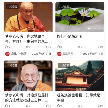
八点僧音
八点僧音
梦参老和尚：你念地藏圣
修行不是躲清闲
号，方圆几十由旬里的众生
眷属，都能随着你得到善报
0
0
0
0
0
0
编辑：庄雅婷
2026年6月21日
三三两两
2025年10月14日
八点僧音
八点僧音
梦参老和尚：对治烦恼最好
粗茶淡饭也香甜，知足就是
的方法就是把过去忘掉，千
幸福
万莫回忆过去
6
0
0
0
0
0