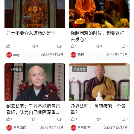
居士不要介入道场的是非
你越困难的时候，越要这样
去发心！
0
0
0
1
0
0
smy
2023年6月4日
静瑛
2023年1月7日
八点僧音
八点僧音
绍云长老：千万不能把自己
净界法师 ：贪嗔痴哪一个最
看轻，认为自己业障深重、
重？
善根浅薄，这都是妄想执着
1
0
0
0
0
0
三三两两
2024年1月31日
三三两两
2024年12月3日