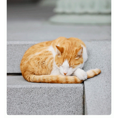
专
题
公
益
慈
善
佛
教
人
登录
注册
物
寺
院
巡
礼