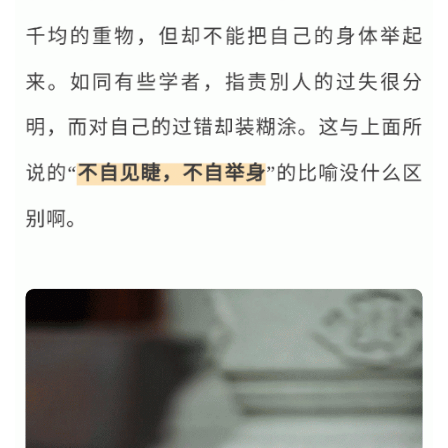
讯
八
点
僧
音
高
僧
访
谈
心
乐
菩
提