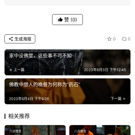
责
声
明
赞
(0)
生成海报
0
0
家中设佛堂，这些事不可不知
上一篇
2023年6月3日 下午12:45
佛教中僧人的晚餐为何称为“药石”
2023年6月4日 下午6:26
下一篇
相关推荐
八点僧音
八点僧音