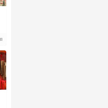
，
3日
，