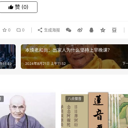
赞
(0)
0
0
生成海报
本焕老和尚：出家人为什么坚持上早晚课？
午11:49
2024年8月21日 上午11:52
下
音
八点僧音