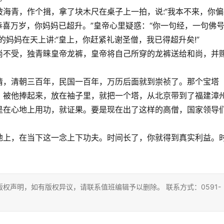
海青，作个揖，拿了块木尺在桌子上一拍，说:“我本不来，你偏
恭喜万岁，你妈妈已超升。”皇帝心里疑惑：“你一句经，一句佛
妈妈在天上讲:“皇上，你赶紧礼谢圣僧，我已得超升矣!”
尚不受，独青睐皇帝龙裤，皇帝将自己所穿的龙裤送给和尚，并
情，清朝三百年，民国一百年，万历后面就到崇祯了。那个宝塔
，被他捧起来，放在袖子里，就把一个塔，从北京带到了福建漳
是在心地上用功，就证果。要是现在出了这样的高僧，国家领导
地上，在当下这一念上下功夫。时间长了，你就得到真实利益。
权声明，如有版权异议，请联系值班编辑予以删除。 联系方式：0591-