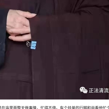
是在庙里面整天做事情，忙得不停。有个挂单的行脚和尚看他忙