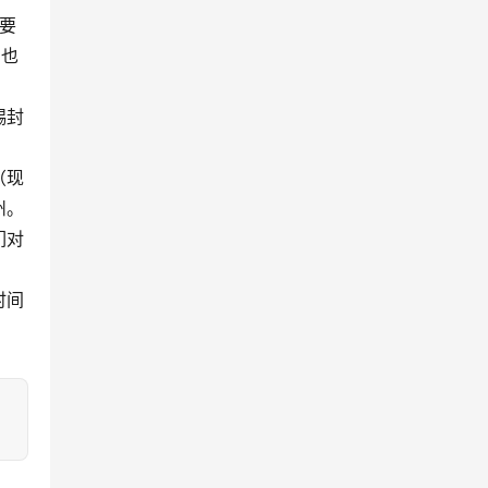
要
号也
赐封
（现
州。
们对
时间