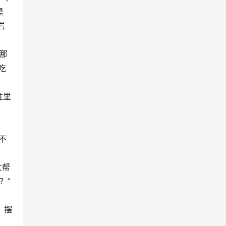
是
岩
那
吃
往里
不
女帮
？”
，摆