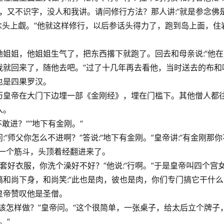
什么，又不识字，没人和我讲。请问修行方法？那人讲:“就是参念佛
，在念头上觑。”他就这样修行，以后参话头得力了，跑到岛上面，住
姐姐，他姐姐生气了，把东西撂下就跑了。回去和母亲说:“他在
我就回来了，随他去吧。”过了十几年再去看他，当时送去的布和
也是四果罗汉。
历皇帝在大门下边埋一部《金刚经》，埋在门槛下。其他僧人都
入。
敢进？”“地下有金刚。”
师父你怎么不进啊？”答说:“地下有金刚。”皇帝讲:“有金刚那你
一个筋斗，头顶着经翻进来了。
套好衣服，你洗个澡好不好？”他说:“行啊。”于是皇帝叫四个宫
和尚下身，和尚笑:“此也是肉，彼也是肉，你们专门搞它干什么
皇帝赞叹他是圣僧。
该怎样做？”皇帝问。“这个很简单，一张桌子，给太后立个牌子
。”