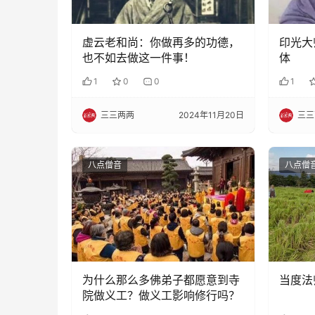
虚云老和尚：你做再多的功德，
印光大
也不如去做这一件事！
体
1
0
0
1
三三两两
2024年11月20日
三三
八点僧音
八点僧
为什么那么多佛弟子都愿意到寺
当度法
院做义工？做义工影响修行吗？