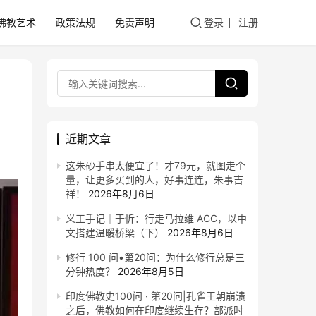
佛教艺术
政策法规
免责声明
登录
注册
近期文章
这朱砂手串太便宜了！才79元，就图走个
量，让更多买到的人，好事连连，朱事吉
祥！
2026年8月6日
义工手记｜于忻：行走马拉维 ACC，以中
文搭建温暖桥梁（下）
2026年8月6日
修行 100 问•第20问：为什么修行总是三
分钟热度？
2026年8月5日
印度佛教史100问 · 第20问|孔雀王朝崩溃
之后，佛教如何在印度继续生存？部派时