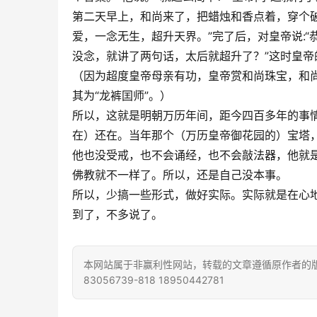
第二天早上，和尚来了，把蜡烛和香点着，穿个破
爱，一念无生，超升天界。”完了后，对皇帝说:“
没念，就讲了两句话，太后就超升了？”这时皇帝的
（因为超度皇帝母亲有功，皇帝赏和尚珠宝，和
其为“龙裤囯师”。）
所以，这就是明朝万历年间，距今四百多年的事
在）还在。当年那个（万历皇帝御花园的）宝塔
他也没受戒，也不会诵经，也不会敲法器，他就
佛教就不一样了。所以，还是自己没本事。
所以，少搞一些形式，做好实际。实际就是在心
到了，不多说了。
本网站属于非赢利性网站，转载的文章遵循原作者的版
83056739-818 18950442781