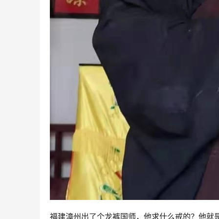
福建漳州出了个龙裤国师，他求什么戒的？他就