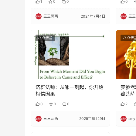
1
0
0
0
三三两两
2024年7月4日
三三
八点僧音
八点僧
济群法师：从哪一刻起，你开始
梦参老
相信因果
藏菩萨
0
0
0
2
三三两两
2025年6月29日
smy