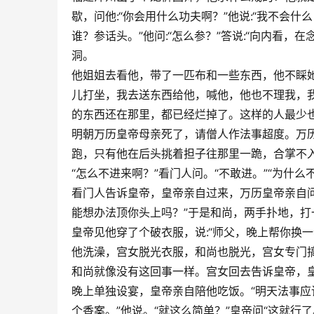
歇，问他:“你会用什么功夫啊？”他说:“我不会
谁？参话头。”他问:“怎么参？”答说:“向内看
洞。
他姐姐去看他，带了一匹布和一些东西，他不睬她
儿打坐，我去送东西给他，喊他，他也不理我，
的东西还在那里，都已经烂掉了。这样的人最少
明朝万历皇帝母亲死了，请僧人作法事超度。万
跑，只有他在后头挑着担子往那里一跪，合掌不
“怎么不进来啊？”看门人问。“不敢进。”“为什么不
看门人告诉皇帝，皇帝亲自过来，万历皇帝亲自问:“
能想办法顶你头上吗？”于是和尚，两手扑地，打
皇帝见他穿了个破衣服，说:“师父，晚上帮你换一
他洗澡，宫女脱光衣服，和尚也脱光，宫女专门搞
和尚就像没有这回事一样。宫女回去告诉皇帝，
晚上单独设宴，皇帝亲自陪他吃饭。“明天法事应
个香案。”他说。“就这么简单？”皇帝问“这就行了