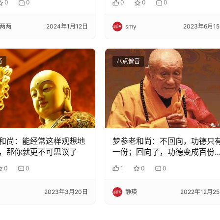
0
0
0
0
0
两两
2024年1月12日
smy
2023年6月1
音
八点僧音
和尚：能经常这样观想地
梦参老和尚：不回向，功德只
，那你就更不可思议了
一份；回向了，功德变成百份
份万份
0
0
1
0
0
2023年3月20日
静瑛
2022年12月2