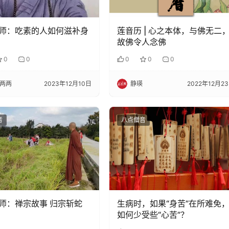
师：吃素的人如何滋补身
莲音历 | 心之本体，与佛无二
故佛令人念佛
0
0
0
0
0
两两
2023年12月10日
静瑛
2022年12月2
音
八点僧音
师：禅宗故事 归宗斩蛇
生病时，如果“身苦”在所难免
如何少受些“心苦”？