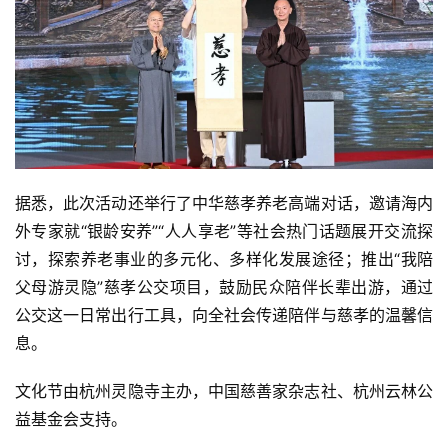
专
题
公
益
慈
善
据悉，此次活动还举行了中华慈孝养老高端对话，邀请海内
外专家就“银龄安养”“人人享老”等社会热门话题展开交流探
佛
讨，探索养老事业的多元化、多样化发展途径；推出“我陪
教
父母游灵隐”慈孝公交项目，鼓励民众陪伴长辈出游，通过
人
登录
注册
公交这一日常出行工具，向全社会传递陪伴与慈孝的温馨信
物
息。
寺
文化节由杭州灵隐寺主办，中国慈善家杂志社、杭州云林公
院
益基金会支持。
巡