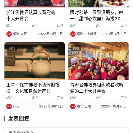
浙江佛教界认真收看党的二
限时秒杀！丑到没朋友，咬
十大开幕会
一口甜到心坎里！海拔3000
米原生态的阳光苹果
0
0
0
0
0
0
编辑 志斌
2022年10月16日
编辑：庄雅婷
2023年11月20日
资讯
资讯
田青：保护佛教不该偷偷摸
青海省佛教界组织收看收听
摸丨文化和自然遗产日
党的二十大开幕会
0
0
0
0
0
0
smy
2023年6月12日
编辑 志斌
2022年10月20日
发表回复