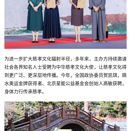
资
讯
八
点
僧
音
为进一步扩大慈孝文化辐射半径，多年来，主办方持续邀请
社会各界知名人士受聘为中华慈孝文化大使，让慈孝文化得
高
到更广泛、更深层地传播。今年，全国政协委员贺凯琪，跳
僧
水奥运金牌获得者、北京星能公益基金会创始人高敏获聘，
访
身体力行传承慈孝。
谈
心
乐
菩
提