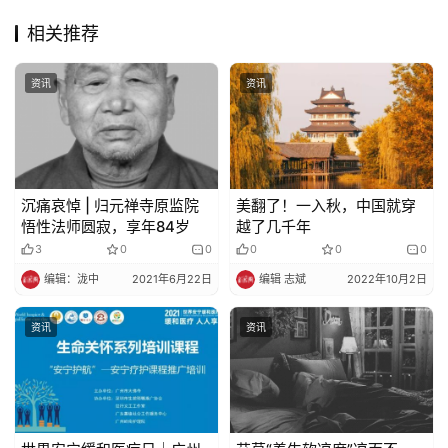
免
相关推荐
责
声
资讯
资讯
明
沉痛哀悼 | 归元禅寺原监院
美翻了！一入秋，中国就穿
悟性法师圆寂，享年84岁
越了几千年
3
0
0
0
0
0
编辑：泷中
2021年6月22日
编辑 志斌
2022年10月2日
资讯
资讯