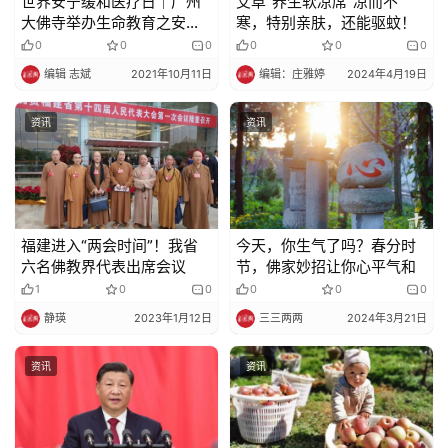
世界安宁缓和医疗日｜广州
艾草“养生软凉席”凉而不
大佛寺举办生命教育之安宁
寒，特别亲肤，还能驱蚊！
疗护培训
0
0
0
0
0
0
编辑 志斌
2021年10月11日
编辑：庄雅婷
2024年4月19日
资讯
资讯
福建进入“两会时间”！我省
今天，你生气了吗？春分时
六名佛教界代表出席会议
节，佛家妙招让你心平气和
1
0
0
0
0
0
静瑛
2023年1月12日
三三两两
2024年3月21日
资讯
资讯