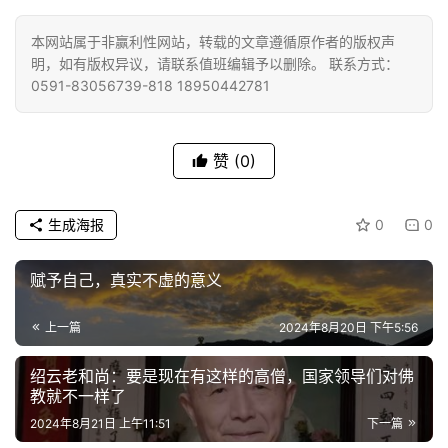
礼
本网站属于非赢利性网站，转载的文章遵循原作者的版权声
视
明，如有版权异议，请联系值班编辑予以删除。 联系方式：
0591-83056739-818 18950442781
频
纪
赞
(0)
录
佛
生成海报
0
0
教
艺
赋予自己，真实不虚的意义
术
上一篇
2024年8月20日 下午5:56
政
策
绍云老和尚：要是现在有这样的高僧，国家领导们对佛
教就不一样了
法
规
2024年8月21日 上午11:51
下一篇