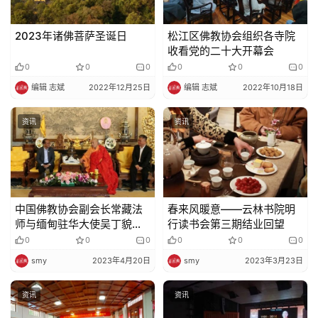
2023年诸佛菩萨圣诞日
松江区佛教协会组织各寺院
收看党的二十大开幕会
0
0
0
0
0
0
编辑 志斌
2022年12月25日
编辑 志斌
2022年10月18日
资讯
资讯
中国佛教协会副会长常藏法
春来风暖意——云林书院明
师与缅甸驻华大使吴丁貌瑞
行读书会第三期结业回望
等在北京灵光寺欢度缅历新
0
0
0
0
0
0
年泼水节
smy
2023年4月20日
smy
2023年3月23日
资讯
资讯