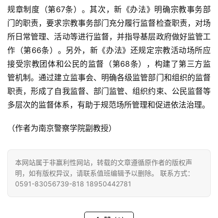
规章制度（第67条）。其次，新《办法》明确宗教事务部
明
门的职责，要求宗教事务部门充分履行监督检查职责，对场
所日常管理、活动等进行监督，并指导基层政府做好监管工
作（第66条）。另外，新《办法》还规定宗教活动场所应
接受宗教团体和公民的监督（第68条），构建了第三方监
管机制。通过建立监事会、明确各级监管部门和组织的监督
职责，形成了自我监督、部门监管、组织约束、公民监督等
多层次的监督体系，有助于规范场所管理和促进依法治理。
（作者为南京警察学院副教授）
本网站属于非赢利性网站，转载的文章遵循原作者的版权声
明，如有版权异议，请联系值班编辑予以删除。 联系方式：
0591-83056739-818 18950442781