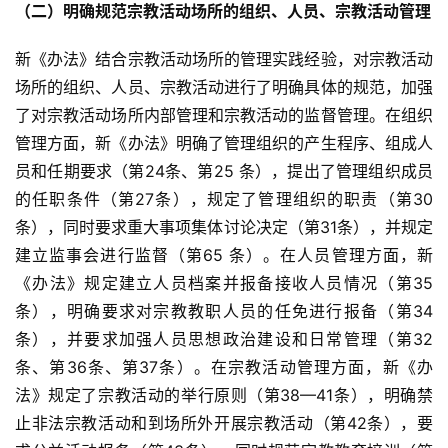
（二）明确规范宗教活动场所的组织、人员、宗教活动管理
八
新《办法》结合宗教活动场所的管理实践经验，对宗教活动
点
场所的组织、人员、宗教活动进行了明确具体的规范，加强
僧
音
了对宗教活动场所内部管理和宗教活动的监督管理。在组织
管理方面，新《办法》明确了管理组织的产生程序、组成人
高
员和任期要求（第24条、第25 条），提出了管理组织成员
僧
的任职条件（第27条），规定了管理组织的职责（第30
访
条），同时要求重大事项集体讨论决定（第31条），并规定
谈
建立监事会进行监督（第65 条）。在人员管理方面，新
《办法》规定建立人员档案并报备接收人员情况（第35
心
条），明确要求对宗教教职人员的任免进行报备（第34
乐
条），并要求加强人员思想政治建设和日常管理（第32
菩
条、第36条、第37条）。在宗教活动管理方面，新《办
提
法》规定了宗教活动的举行原则（第38—41条），明确禁
专
止非法宗教活动和到场所外开展宗教活动（第42条），要
题