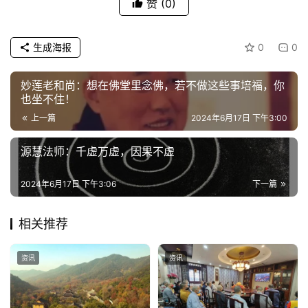
赞
(0)
生成海报
0
0
妙莲老和尚：想在佛堂里念佛，若不做这些事培福，你
也坐不住！
上一篇
2024年6月17日 下午3:00
源慧法师：千虚万虚，因果不虚
2024年6月17日 下午3:06
下一篇
相关推荐
资讯
资讯