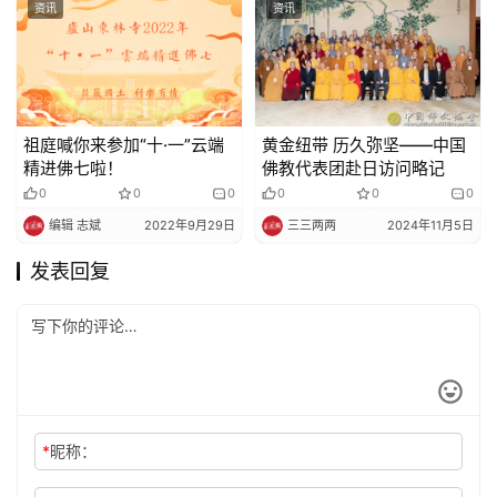
资讯
资讯
祖庭喊你来参加“十·一”云端
黄金纽带 历久弥坚——中国
精进佛七啦！
佛教代表团赴日访问略记
0
0
0
0
0
0
编辑 志斌
2022年9月29日
三三两两
2024年11月5日
发表回复
*
昵称：