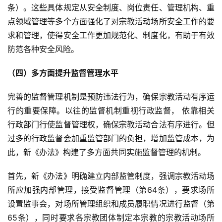
频
条）。这些具体规定从安全制度、岗位责任、管理机构、重
点领域管理等多个方面强化了对宗教活动场所安全工作的要
纪
求和管理，使得安全工作更加规范化、制度化，有助于有效
录
防范各种安全风险。
佛
（四）多方面提升监督管理水平 
教
艺
完善的监督管理机制是预防违法行为，确保宗教活动有序运
术
行的重要保障。以往的监督机制重视行政监督， 依靠相关
行政部门行使监督管理权，确保宗教活动合法有序进行。但
政
过多的行政监督会加重监管部门的负担，增加监管成本，为
策
此，新《办法》构建了多方面共同实施监督管理的机制。
法
规
首先，新《办法》明确建立内部监管制度，强调宗教活动场
所应加强内部管理，接受监督管理（第64条），要求场所
免
设置监事会，对场所管理组织和成员履职情况进行监督（第
责
65条），同时要求各宗教团体制定本宗教的宗教活动场所
声