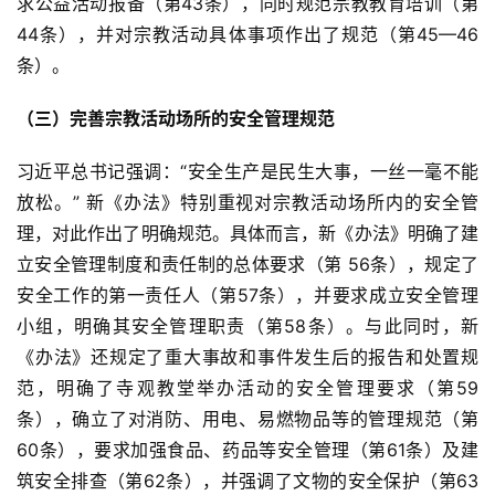
求公益活动报备（第43条），同时规范宗教教育培训（第
44条），并对宗教活动具体事项作出了规范（第45—46
公
条）。
益
慈
（三）完善宗教活动场所的安全管理规范 
善
习近平总书记强调：“安全生产是民生大事，一丝一毫不能
佛
放松。” 新《办法》特别重视对宗教活动场所内的安全管
教
理，对此作出了明确规范。具体而言，新《办法》明确了建
人
登录
注册
立安全管理制度和责任制的总体要求（第 56条），规定了
物
安全工作的第一责任人（第57条），并要求成立安全管理
小组，明确其安全管理职责（第58条）。与此同时，新
寺
《办法》还规定了重大事故和事件发生后的报告和处置规
院
范，明确了寺观教堂举办活动的安全管理要求（第59
巡
条），确立了对消防、用电、易燃物品等的管理规范（第
礼
60条），要求加强食品、药品等安全管理（第61条）及建
视
筑安全排查（第62条），并强调了文物的安全保护（第63