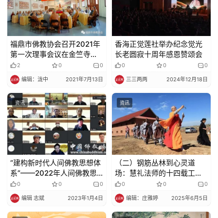
福鼎市佛教协会召开2021年
香海正觉莲社举办纪念觉光
第一次理事会议在金竺寺召
长老圆寂十周年感恩赞颂会
开
2
0
0
0
0
0
编辑：泷中
2021年7月13日
三三两两
2024年12月18日
资讯
资讯
“建构新时代人间佛教思想体
（二）钢筋丛林到心灵道
系”——2022年人间佛教思
场：慧礼法师的十四载工程
想建设研讨会专家学者发言
弘法
0
0
0
0
0
0
与论文观点摘编
编辑 志斌
2023年1月4日
编辑：庄雅婷
2025年6月5日