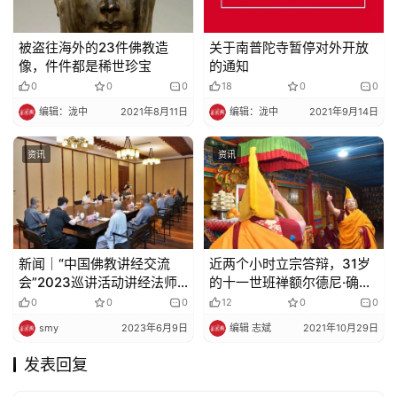
被盗往海外的23件佛教造
关于南普陀寺暂停对外开放
像，件件都是稀世珍宝
的通知
0
0
0
18
0
0
编辑：泷中
2021年8月11日
编辑：泷中
2021年9月14日
资讯
资讯
新闻｜“中国佛教讲经交流
近两个小时立宗答辩，31岁
会”2023巡讲活动讲经法师
的十一世班禅额尔德尼·确吉
行前座谈会在杭州灵隐寺举
杰布获得藏传佛教格鲁派显
0
0
0
12
0
0
行
宗最高学位“嘎钦”
smy
2023年6月9日
编辑 志斌
2021年10月29日
发表回复