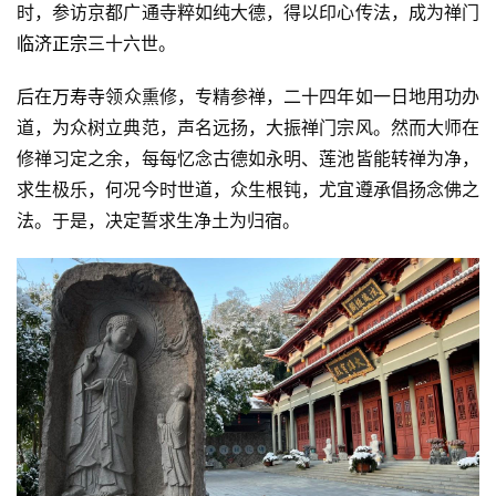
时，参访京都广通寺粹如纯大德，得以印心传法，成为禅门
临济正宗
三十六世。
后在
万寿寺
领众熏修，专精参禅，二十四年如一日地用功办
道，为众树立典范，声名远扬，大振禅门宗风。然而大师在
修禅习定之余，每每忆念古德如永明、莲池皆能转禅为净，
求生极乐，何况今时世道，众生根钝，尤宜遵承倡扬念佛之
法。于是，决定誓求生净土为归宿。