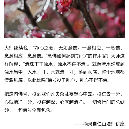
礼
视
频
纪
大师继续说：“净心之要，无如念佛。
一念相应
，一念佛，
录
念念相应，念念佛。”念佛如何起到“净心”的作用呢？大师这
样解释：“清珠下于浊水，浊水不得不清”。就像清水珠放到
佛
浊水当中，入水一寸，水就清一寸；落到水底，整个池塘都
教
艺
清澈见底。以此比喻“佛号投于乱心，乱心不得不佛。
术
把这句佛号，投到我们凡夫杂乱妄想心中去。投进去一分，
心就清净一分；投得越深，心就越清净。一切修行门的总纲
政
策
领，一句佛号全部包含。
法
规
   ——摘录自仁山法师讲座