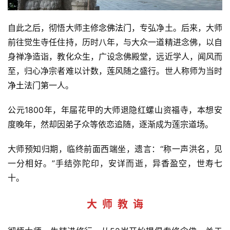
自此之后，彻悟大师主修
念佛法门
，专弘净土。后来，大师
前往觉生寺任住持，历时八年，与大众一道精进念佛，以自
身禅净造诣，教化众生，广设念佛殿堂，远近学人，闻风而
至，归心净宗者难以计数，莲风随之盛行。世人称师为当时
净土法门
第一人。
公元1800年，年届花甲的大师退隐红螺山资福寺，本想安
度晚年，然却因弟子众等依恋追随，逐渐成为莲宗道场。
大师预知归期，临终前面西端坐，遗言：“称一声洪名，见
一分相好。”手结弥陀印，安详而逝，异香盈空，世寿七
十。
大  师  教  诲