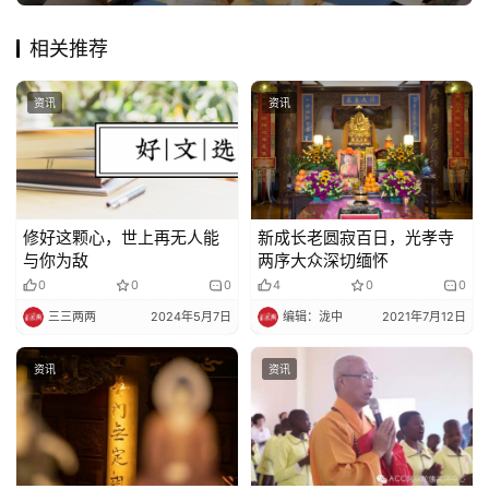
相关推荐
资讯
资讯
修好这颗心，世上再无人能
新成长老圆寂百日，光孝寺
与你为敌
两序大众深切缅怀
0
0
0
4
0
0
三三两两
2024年5月7日
编辑：泷中
2021年7月12日
资讯
资讯