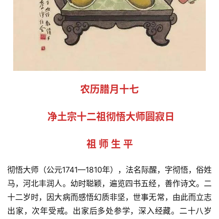
农历腊月十七
 净土宗十二祖彻悟大师圆寂日
祖 师 生 平
彻悟大师（公元1741—1810年），法名际醒，字彻悟，俗姓
马，河北丰润人。幼时聪颖，遍览四书五经，善作诗文。二
十二岁时，因大病而感悟幻质非坚，世事无常，由此而立志
出家，次年受戒。出家后多处参学，深入经藏。二十八岁