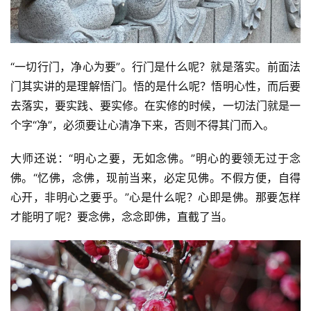
提
专
题
“一切行门，净心为要”。行门是什么呢？就是落实。前面法
门其实讲的是理解悟门。悟的是什么呢？悟明心性，而后要
公
去落实，要实践、要实修。在实修的时候，一切法门就是一
益
个字“净”，必须要让心清净下来，否则不得其门而入。
慈
善
大师还说：“明心之要，无如念佛。”明心的要领无过于念
佛。“忆佛，念佛，现前当来，必定见佛。不假方便，自得
佛
心开，非明心之要乎。”心是什么呢？心即是佛。那要怎样
教
人
才能明了呢？要念佛，念念即佛，直截了当。
登录
注册
物
寺
院
巡