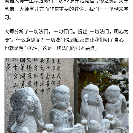
彻悟大师一生精进修行，从52岁开始提倡专修念佛。关于
念佛，大师有几方面非常重要的教诲，我们一一举例来学
资
习。
讯
大师分析了一切法门，一切行门。提出“一切法门，明心为
八
要”。什么意思呢？一切法门说到底都是让我们明了自心，
点
也就是明心见性，这是一切法门的根本要点。
僧
音
高
僧
访
谈
心
乐
菩