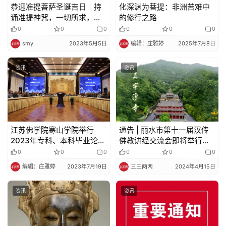
恭迎准提菩萨圣诞吉日｜持
​​化深渊为菩提：非洲苦难中
诵准提神咒，一切所求，悉
的修行之路​​
得成就！
0
0
0
0
0
0
smy
2023年5月5日
编辑：庄雅婷
2025年7月8日
资讯
资讯
江苏佛学院寒山学院举行
通告 | 丽水市第十一届汉传
2023年专科、本科毕业论文
佛教讲经交流会即将举行，
答辩
欢迎信众前来听经闻法
0
0
0
0
0
0
编辑：庄雅婷
2023年7月19日
三三两两
2024年4月15日
资讯
资讯