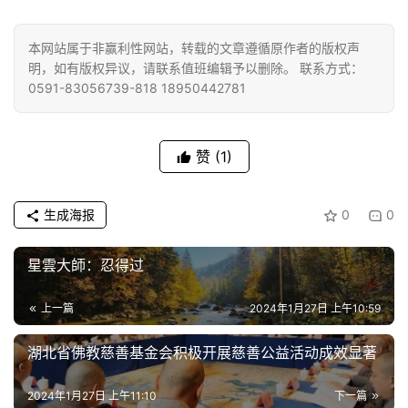
免
本网站属于非赢利性网站，转载的文章遵循原作者的版权声
责
明，如有版权异议，请联系值班编辑予以删除。 联系方式：
声
0591-83056739-818 18950442781
明
赞
(1)
生成海报
0
0
星雲大師：忍得过
上一篇
2024年1月27日 上午10:59
湖北省佛教慈善基金会积极开展慈善公益活动成效显著
2024年1月27日 上午11:10
下一篇