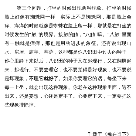
第三个问题，打坐的时候出现两种现象。打坐的时候
心
脸上好像有蜘蛛网一样，实际上不是蜘蛛网，那是脸上会
乐
痒。痒痒的时候就像是蜘蛛在脸上爬一样，那就是在打坐的
菩
时候发生的
“触”的境界。接触的触，“八触”嘛。“八触”里面
提
有一触就是痒痒，那也是用功进步的象征。还有说出现山
水、房屋、庙宇、菩萨，这些都是你八识田中过去的种子，
专
题
你心里静下来以后，八识田的种子又在起现行，又在翻腾起
来，起现行。不要去理它，也不要觉得是好现象，也不要说
公
是坏现象，
不理它就好了
。如果你要理它的话，每坐下来，
益
每一上坐，就会出现这种现象。你老在这种现象里面，逃不
慈
出来，还是妄想，心还是定不了。心要定下来，一定要把这
善
些现象排除掉。
佛
教
人
登录
注册
刊载于《禅在当下》