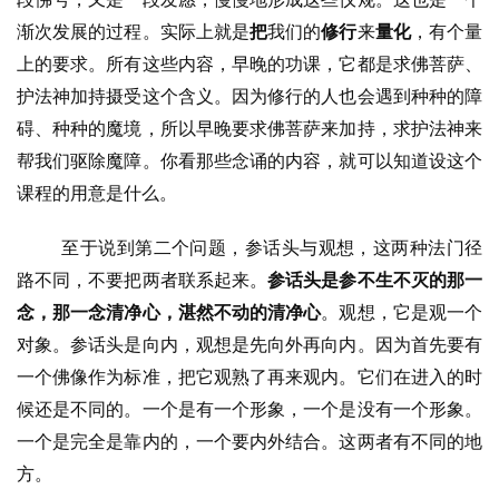
渐次发展的过程。实际上就是
把
我们的
修行
来
量化
，有个量
上的要求。所有这些内容，早晚的功课，它都是求佛菩萨、
护法神加持摄受这个含义。因为修行的人也会遇到种种的障
碍、种种的魔境，所以早晚要求佛菩萨来加持，求护法神来
帮我们驱除魔障。你看那些念诵的内容，就可以知道设这个
资
课程的用意是什么。
讯
至于说到第二个问题，参话头与观想，这两种法门径
八
路不同，不要把两者联系起来。
参话头是参不生不灭的那一
点
念，那一念清净心，湛然不动的清净心
。观想，它是观一个
僧
对象。参话头是向内，观想是先向外再向内。因为首先要有
音
一个佛像作为标准，把它观熟了再来观内。它们在进入的时
候还是不同的。一个是有一个形象，一个是没有一个形象。
高
僧
一个是完全是靠内的，一个要内外结合。这两者有不同的地
访
方。
谈