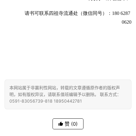
物
请书可联系四祖寺流通处（微信同号）：
180 6287 
寺
0620
院
巡
礼
视
频
纪
本网站属于非赢利性网站，转载的文章遵循原作者的版权声
录
明，如有版权异议，请联系值班编辑予以删除。 联系方式：
0591-83056739-818 18950442781
佛
教
艺
赞
(0)
术