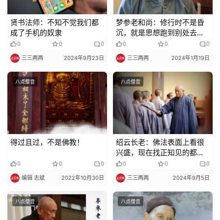
贤书法师：不知不觉我们都
梦参老和尚：修行时不是昏
成了手机的奴隶
沉，就是思想跑到别处去
了，怎么对治？
0
0
0
0
0
0
三三两两
2024年9月23日
三三两两
2024年1月19日
八点僧音
八点僧音
得过且过，不是佛教！
绍云长老：佛法表面上看很
兴盛，现在找正知见的都少
了
0
0
0
0
0
0
编辑 志斌
2022年10月30日
三三两两
2024年9月5日
八点僧音
八点僧音