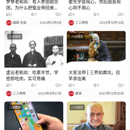
梦参老和尚：有人参加助念
要先学会用心，然后由会用
团，为什么把冤业带回来了
心到不用心
？
2
0
0
0
0
0
编辑 志斌
2023年2月9日
三三两两
2025年10月13日
八点僧音
八点僧音
虚云老和尚：吃素半世，学
大安法师 | 三界如粪坑，应
密即吃肉，实可悲痛
早求出离
1
1
0
3
0
0
三三两两
2024年8月27日
静瑛
2022年12月30日
八点僧音
八点僧音