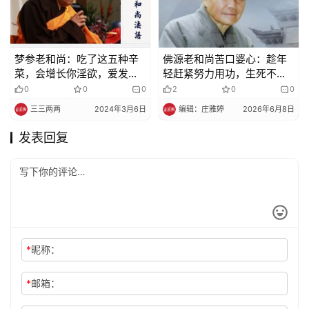
梦参老和尚：吃了这五种辛
佛源老和尚苦口婆心：趁年
菜，会增长你淫欲，爱发脾
轻赶紧努力用功，生死不了
气
好可怜的！
0
0
0
2
0
0
三三两两
2024年3月6日
编辑：庄雅婷
2026年6月8日
发表回复
*
昵称：
*
邮箱：