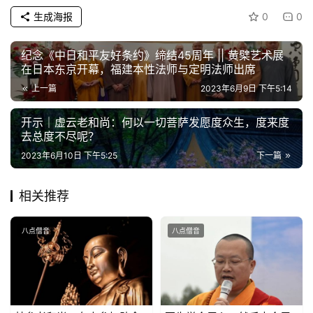
政
生成海报
0
0
策
法
纪念《中日和平友好条约》缔结45周年 || 黄檗艺术展
规
在日本东京开幕，福建本性法师与定明法师出席
上一篇
2023年6月9日 下午5:14
免
开示｜虚云老和尚：何以一切菩萨发愿度众生，度来度
责
去总度不尽呢？
声
明
2023年6月10日 下午5:25
下一篇
相关推荐
八点僧音
八点僧音