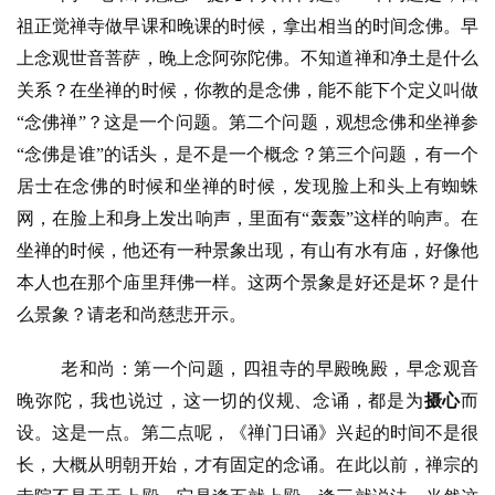
祖正觉禅寺做早课和晚课的时候，拿出相当的时间念佛。早
上念观世音菩萨，晚上念阿弥陀佛。不知道禅和净土是什么
关系？在坐禅的时候，你教的是念佛，能不能下个定义叫做
“念佛禅”？这是一个问题。第二个问题，观想念佛和坐禅参
“念佛是谁”的话头，是不是一个概念？第三个问题，有一个
居士在念佛的时候和坐禅的时候，发现脸上和头上有蜘蛛
网，在脸上和身上发出响声，里面有“轰轰”这样的响声。在
坐禅的时候，他还有一种景象出现，有山有水有庙，好像他
本人也在那个庙里拜佛一样。这两个景象是好还是坏？是什
么景象？请老和尚慈悲开示。
老和尚：第一个问题，四祖寺的早殿晚殿，早念观音
晚弥陀，我也说过，这一切的仪规、念诵，都是为
摄心
而
设。这是一点。第二点呢，《禅门日诵》兴起的时间不是很
长，大概从明朝开始，才有固定的念诵。在此以前，禅宗的