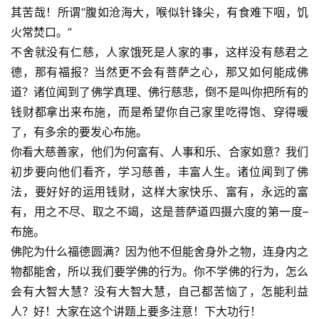
其苦哉！所谓“腹如沧海大，喉似针锋尖，有食难下咽，饥
火常焚口。”
不舍就没有仁慈，人家饿死是人家的事，这样没有慈君之
德，那有福报？当然更不会有菩萨之心，那又如何能成佛
资
道？诸位闻到了佛学真理、佛行慈悲，倒不是叫你把所有的
讯
钱财都拿出来布施，而是希望你自己家里吃得饱、穿得暖
了，有多余的要发心布施。
八
你看大慈善家，他们为何富有、人事和乐、合家如意？我们
点
初步要向他们看齐，学习慈善，丰富人生。诸位闻到了佛
僧
法，要好好的运用钱财，这样大家快乐、富有，永远的富
音
有，用之不尽、取之不竭，这是菩萨道四摄六度的第一度–
布施。
高
僧
佛陀为什么福德圆满？因为他不但能舍身外之物，连身内之
访
物都能舍，所以我们要学佛的行为。你不学佛的行为，怎么
谈
会有大智大慧？没有大智大慧，自己都苦恼了，怎能利益
人？好！大家在这个讲题上要多注意！下大功行！