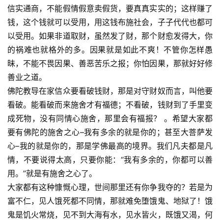
信实通商，不能假情假意卖假货，要真真实实的；这样赚了
钱，这个钱就可以受用，用这钱布施社会，子子代代也都可
以受用。如果非道取财，虽然发了财，那个财愈发得大，你
的祸难也就格外的多。因果就是如此不爽！不管你怎样愚
昧，不能不畏因果、善恶苦乐之报；你怕因果，那就好好修
善业之道。
佛陀教导在家信众要看破钱财，那是对守财奴而言，叫他要
看破。能看破而来施舍才有福德；不看破，钱财到了手里变
成死物，没有同情心施舍，那里会有福报？ 。希望大家都
要有佛陀的施舍之心–我有多余的就是你的；甚至大菩萨发
心–我的就是你的，那是学佛最高的境界。我们凡夫都是凡
情，不要说得太高，只要你能：“我有多余的，你都可以善
用。”就是有施舍之心了。
大家都有这种慷慨心理，世间那里还有你争我夺的？若是为
富不仁，见人饿死都不同情，那就难免堕饿鬼、地狱了！饿
鬼是饥火常烧，见不到大海有水，见水皆火，既饿又渴，何