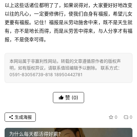
心
以上这些话诸位都明了了，如果说得对，大家要好好地改变
乐
以往的凡心，一定要修佛行，使我们自身有福报，希望儿女
菩
更要有福报。记住！福报是从劳动施舍中来，既不是天生就
提
有，亦不是地长而得，而是从劳苦中得来，与人分享才有福
报，不是侥幸可得。
专
题
本网站属于非赢利性网站，转载的文章遵循原作者的版权声
公
明，如有版权异议，请联系值班编辑予以删除。 联系方式：
益
0591-83056739-818 18950442781
慈
善
赞
(0)
佛
教
生成海报
0
0
人
登录
注册
物
为什么每天都活得好累？