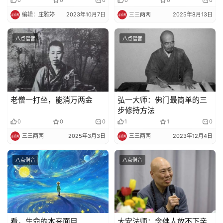
编辑：庄雅婷
2023年10月7日
三三两两
2025年8月13日
八点僧音
八点僧音
老僧一打坐，能消万两金
弘一大师：佛门最简单的三
步修持方法
0
0
0
1
1
0
三三两两
2025年3月3日
三三两两
2023年12月4日
八点僧音
八点僧音
看，生命的本来面目
大安法师：念佛人放不下亲