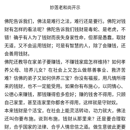
妙莲老和尚开示
佛陀告诉我们，佛法是难行之法，难行还是要行。佛陀对钱
财有怎样的看法呢？佛陀告诉我们钱财是毒蛇、是老虎，不
错！确乎有人为了钱财而丧失身家性命，但那是愚蠢，取财
无道，又不会运用钱财；可是有智慧的人，除了会赚钱，还
会善用钱财。
佛陀还教导在家弟子要赚钱，不赚钱家庭怎样维持？如何孝
养父母、培养儿女？在社会上又怎么做慈善事业、救济苦
难？信佛的弟子又如何供养三宝？你没有福报，用凡情所得
来的钱财，也不一定能受用。如果你有布施心，以同情心、
公德心来赚钱，那钱赚得愈多愈好；赚的钱舍不得用，只顾
自己家里，甚至连家里你都舍不得用，这样就是守财奴。
本来钱财是个活宝，在社会上能灵活转动，功力就大，佛法
还叫你要布施。说到布施，钱财从那里来？还是要合理取
财，合乎国家的法律、合乎人情忠信之道。做生意彼此更要