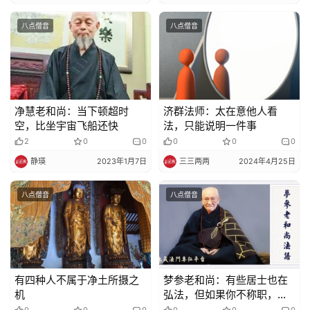
策
法
八点僧音
八点僧音
规
免
责
声
净慧老和尚：当下顿超时
济群法师：太在意他人看
明
空，比坐宇宙飞船还快
法，只能说明一件事
2
0
0
0
0
0
静瑛
2023年1月7日
三三两两
2024年4月25日
八点僧音
八点僧音
有四种人不属于净土所摄之
梦参老和尚：有些居士也在
机
弘法，但如果你不称职，佛
种还是会断的
0
0
0
0
0
0