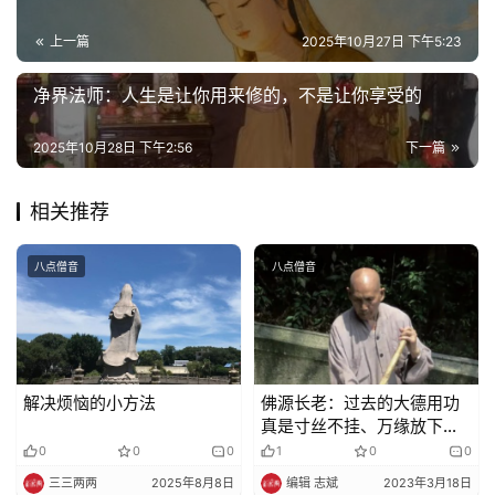
寺
院
上一篇
2025年10月27日 下午5:23
巡
净界法师：人生是让你用来修的，不是让你享受的
礼
2025年10月28日 下午2:56
下一篇
视
频
相关推荐
纪
八点僧音
八点僧音
录
佛
教
艺
解决烦恼的小方法
佛源长老：过去的大德用功
术
真是寸丝不挂、万缘放下，
同住几年不知对方姓名长相
0
0
0
1
0
0
政
三三两两
2025年8月8日
编辑 志斌
2023年3月18日