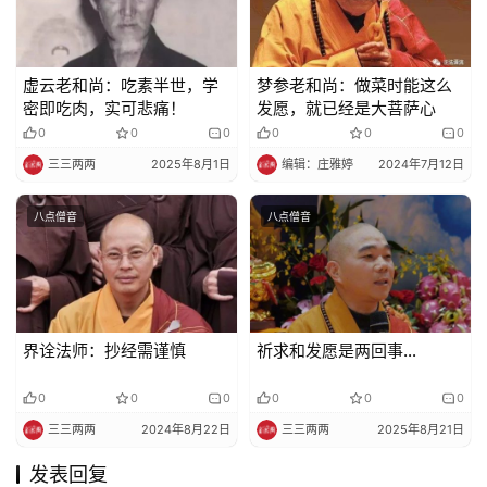
虚云老和尚：吃素半世，学
梦参老和尚：做菜时能这么
密即吃肉，实可悲痛！
发愿，就已经是大菩萨心
0
0
0
0
0
0
三三两两
2025年8月1日
编辑：庄雅婷
2024年7月12日
八点僧音
八点僧音
界诠法师：抄经需谨慎
祈求和发愿是两回事…
0
0
0
0
0
0
三三两两
2024年8月22日
三三两两
2025年8月21日
发表回复