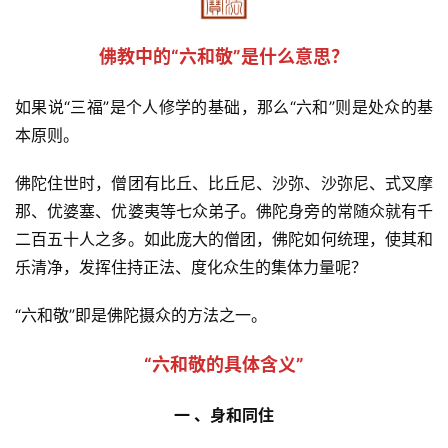
佛教中的“六和敬”是什么意思？
如果说“三福”是个人修学的基础，那么“六和”则是处众的基
本原则。
佛陀住世时，僧团有比丘、比丘尼、沙弥、沙弥尼、式叉摩
那、优婆塞、优婆夷等七众弟子。佛陀身旁的常随众就有千
二百五十人之多。如此庞大的僧团，佛陀如何统理，使其和
乐清净，发挥住持正法、度化众生的集体力量呢？　
“六和敬”即是佛陀摄众的方法之一。
 “六和敬的具体含义” 
 一 、身和同住 