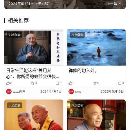
2024年6月21日 下午4:57
下一篇
免
相关推荐
责
声
明
八点僧音
八点僧音
日常生活能这样“善用其
禅修的切入处。
心”，你所受的效益会很快的
（梦参老和尚）
0
0
0
0
0
0
三三两两
2024年4月1日
smy
2023年5月15日
八点僧音
八点僧音