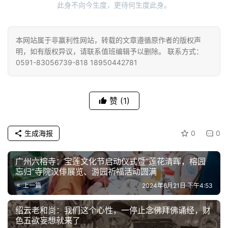
巡
此身不向今生度，更待何生度此身。
礼
本网站属于非赢利性网站，转载的文章遵循原作者的版权声
视
明，如有版权异议，请联系值班编辑予以删除。 联系方式：
频
0591-83056739-818 18950442781
纪
录
赞
(1)
佛
生成海报
0
0
教
艺
术
广州六榕寺：宝莲文化节启动仪式暨“莲花清晖，榕园
忘归”寺院汉俳展览、游园祈福活动圆满
上一篇
2024年6月21日 下午4:53
政
策
绍云老和尚：我们这个心性，一停止念佛拜佛诵经，财
法
色五欲妄想就来了
规