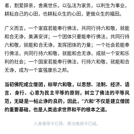
提
者，割爱辞亲，舍离世乐，以弘法为家务，以利生为事业，
耕耘自己的心田，也耕耘众生的心田，更做众生的福田。
专
广义而言，一个家庭若能奉行佛法，共同行持六和敬，就能
题
和合无诤，美满安详；一个团体只要能奉行佛法，共同行持
公
六和敬，就能和合无诤，发挥团体的力量；一个社会若能奉
益
行佛法，共同行持六和敬，就能和合无诤，成就一个安和乐
慈
利的社会；一个国家若能奉行佛法，行持六和敬，就能和合
善
无诤，成为一个富强康乐之邦。
佛
当初佛陀成立僧团，标举六和敬，以思想、法制、经济、语
教
言、身行、心意为民主平等的原则，树立了佛法的平等风
人
登录
注册
范，无疑是一帖止诤的良药，因此，“六和”不仅是建立僧团
物
的重要基础，也是人类追求世界和平的根本之道。
寺
人身难得今已得，佛法难闻今已闻。
院