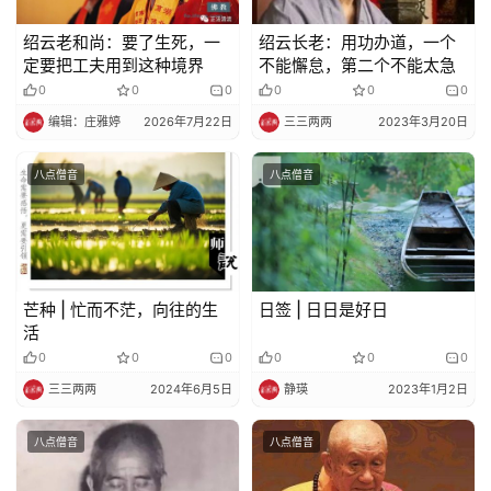
绍云老和尚：要了生死，一
绍云长老：用功办道，一个
定要把工夫用到这种境界
不能懈怠，第二个不能太急
0
0
0
0
0
0
编辑：庄雅婷
2026年7月22日
三三两两
2023年3月20日
八点僧音
八点僧音
芒种 | 忙而不茫，向往的生
日签 | 日日是好日
活
0
0
0
0
0
0
三三两两
2024年6月5日
静瑛
2023年1月2日
八点僧音
八点僧音