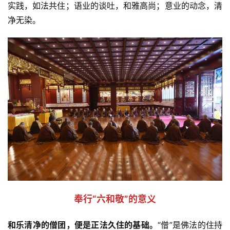
实践，如法共住；语业的谈吐，和雅高尚；意业的动念，清
净无染。
资
讯
八
点
僧
音
高
僧
访
谈
 奉行“六和敬”的意义 
心
乐
和乐清净的僧团，便是正法久住的基础。
“僧”是佛法的住持
菩