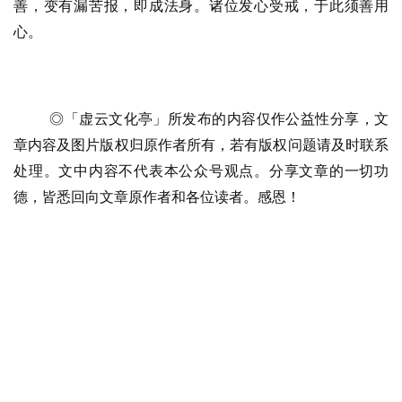
善，变有漏苦报，即成法身。诸位发心受戒，于此须善用
善
心。
佛
教
人
登录
注册
◎「虚云文化亭」所发布的内容仅作公益性分享，文
物
章内容及图片版权归原作者所有，若有版权问题请及时联系
处理。文中内容不代表本公众号观点。分享文章的一切功
寺
德，皆悉回向文章原作者和各位读者。感恩！
院
巡
礼
视
频
纪
录