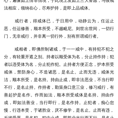
心，遍缘如上情非情境，于此境上发如上三大誓愿，与彼戒
法相应，领纳在心，尽寿护持，是即上品戒体。
戒行者，得戒体已，于日用中，动静云为，任运止
恶，任运修善，顺本所受，不越毗尼。则世出世间，一切行
门，无非戒行，并非离一切行外，别有所谓戒行者。
戒相者，即佛所制诸戒，于一一戒中，有持犯不犯之
分，有轻重开遮之别。持者以顺受体为名，分止持作持；犯
者以违受体为名，分止犯作犯。止持者方便正念，护本所受
戒体，禁防身心，不造诸恶，是名止。止而无违，戒体光
资
洁，顺本所受，是名持。持由止成，即非法恶业，不当行即
讯
不行，是名止持。作持者，勤策身口意三业，修习戒行，有
善起护是名作。作而如法，顺本所受戒体是名持。持由作
八
成，即如法善业，当行即行，是名作持。止犯者，痴心怠
点
慢，行违本受，于诸胜业，厌不修学，是名止。止而有违，
僧
反彼受愿，是名犯。犯由止成，即胜业当行而不行，是名止