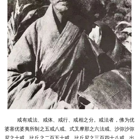
戒有戒法、戒体、戒行、戒相之分。戒法者，佛为优
婆塞优婆夷所制之五戒八戒、式叉摩那之六法戒、沙弥沙弥
尼之十戒、比丘之二百五十戒、比丘尼之三百四十八戒、出