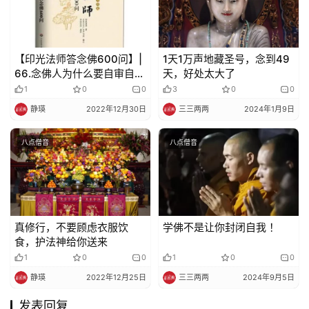
【印光法师答念佛600问】|
1天1万声地藏圣号，念到49
66.念佛人为什么要自审自知
天，好处太大了
根基？
1
0
0
3
0
0
静瑛
2022年12月30日
三三两两
2024年1月9日
八点僧音
八点僧音
真修行，不要顾虑衣服饮
学佛不是让你封闭自我 ！
食，护法神给你送来
1
0
0
1
0
0
静瑛
2022年12月25日
三三两两
2024年9月5日
发表回复