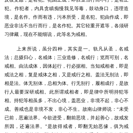
音
犯。作犯者，内具贪瞋痴慢我见等毒，鼓动身口，违理造
境，是名作。作而有违，污本所受，是名犯。犯由作成，即
高
僧
恶业非法不当行而行，是名作犯。其它轻重开遮等，各须研
访
习律藏，现在不能细说，此等名为戒相。
谈
上来所说，虽分四种，其实是一。轨凡从圣，名戒
心
法；总摄归心，名戒体；三业造修，名戒行；览而可别，名
乐
戒相。由法成体，因体起行，行必据相。当知戒相者，即是
菩
戒法之相，复是戒体之相，又是戒行之相。盖法无别法，即
提
相是法。体无别体，总相为体。行无别行，履相成行，是故
行人最要深研戒相。此所谓戒相者，即是律中所明持犯等
专
题
相。持犯等相虽多，不出心境，盖恶业，非境不起，非心不
成。善戒也是非境不发，非心不生。故南山律师说：
“
未受
公
已前，恶遍法界。今欲进受，翻前恶境，并起善心，故戒发
益
所因，还遍法界。
”
是故得戒者，即翻无始恶缘，俱为戒
慈