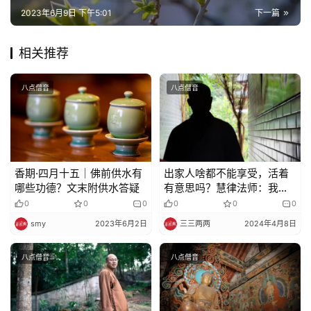
2023年6月9日 下午5:01
下一篇
相关推荐
八点僧音
八点僧音
香期·四月十五｜佛前供水有
出家人啥都不能享受，活着
哪些功德？文末附供水答疑
有意思吗？慧律法师：我们
的意思才多呢！
0
0
0
0
0
0
smy
2023年6月2日
三三两两
2024年4月8日
八点僧音
八点僧音