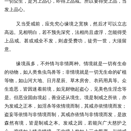
一切众生，是为上品心，即得上品戒。所以要得受上品，当
发上品心。
又当受戒前，应先究心缘境之宽狭，然后才可以立志
高远。见相明白，若不预先深究，法相尚且虚浮，怎能得受
上品戒。甚或戒全不发，则虚受费功，徒劳一世，大须留
意。
缘境虽多，不外情与非情两种。情境就是一切有生命
的动物，如人类鱼虫鸟兽等；非情境就是一切无生命的矿植
等物，如山河大地、日月星辰、草木房舍、衣药用具等。众
生造恶，皆因迷着前境，如见财物起盗心，见美色生淫念等
是。但恶业固由境起，善业还从境生。境是制戒之所依，亦
为发戒之正本，如淫杀等依情境而制，其戒亦依情境而发；
盗妄等依情与非情境而制，其戒亦依情与非情境而发，是故
森然有境，皆是制戒之本。发戒之因，若能兴广大慈护之