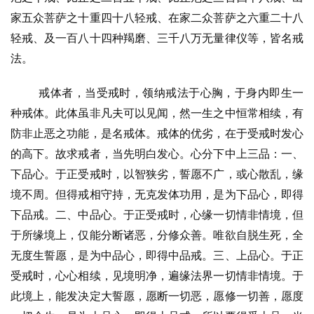
家五众菩萨之十重四十八轻戒、在家二众菩萨之六重二十八
轻戒、及一百八十四种羯磨、三千八万无量律仪等，皆名戒
法。
戒体者，当受戒时，领纳戒法于心胸，于身内即生一
种戒体。此体虽非凡夫可以见闻，然一生之中恒常相续，有
防非止恶之功能，是名戒体。戒体的优劣，在于受戒时发心
的高下。故求戒者，当先明白发心。心分下中上三品：一、
下品心。于正受戒时，以智狭劣，誓愿不广，或心散乱，缘
境不周。但得戒相守持，无克发体功用，是为下品心，即得
下品戒。二、中品心。于正受戒时，心缘一切情非情境，但
于所缘境上，仅能分断诸恶，分修众善。唯欲自脱生死，全
无度生誓愿，是为中品心，即得中品戒。三、上品心。于正
受戒时，心心相续，见境明净，遍缘法界一切情非情境。于
此境上，能发决定大誓愿，愿断一切恶，愿修一切善，愿度