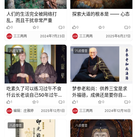
人们的生活完全被网络打
探索大道的根本是 —— 心态
乱，而且干扰非常严重
0
0
0
0
0
0
三三两两
2024年7月23日
三三两两
2025年6月27日
八点僧音
八点僧音
吃素久了可以练习过午不食
梦参老和尚：供养三宝是求
忏云长老谈自己50年过午不
外福德，成佛还是要你自己
食的体验
修
1
0
0
1
0
0
编辑：庄雅婷
2025年12月1日
三三两两
2024年12月16日
八点僧音
八点僧音