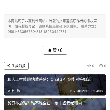
佛
教
艺
本网站属于非赢利性网站，转载的文章遵循原作者的版权声
明，如有版权异议，请联系值班编辑予以删除。 联系方式：
术
0591-83056739-818 18950442781
政
策
赞
(1)
法
规
生成海报
0
0
免
责
和人工智能聊地藏菩萨：ChatGPT竟能对答如流
声
明
上一篇
2023年6月9日 下午4:08
贫穷布施难？难不难全在一念｜虚云老和尚