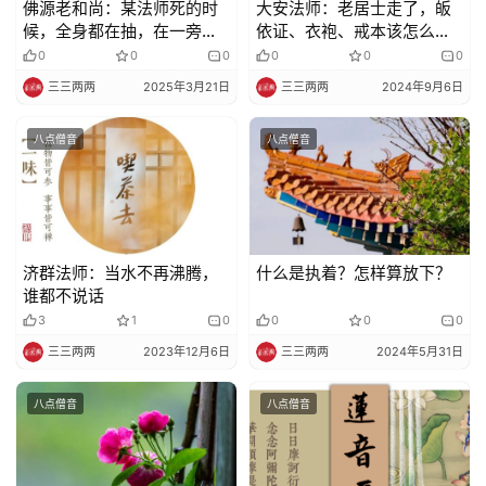
佛源老和尚：某法师死的时
大安法师：老居士走了，皈
候，全身都在抽，在一旁看
依证、衣袍、戒本该怎么处
的人都感到很可怕
理？
0
0
0
0
0
0
三三两两
2025年3月21日
三三两两
2024年9月6日
八点僧音
八点僧音
济群法师：当水不再沸腾，
什么是执着？怎样算放下？
谁都不说话
3
1
0
0
0
0
三三两两
2023年12月6日
三三两两
2024年5月31日
八点僧音
八点僧音