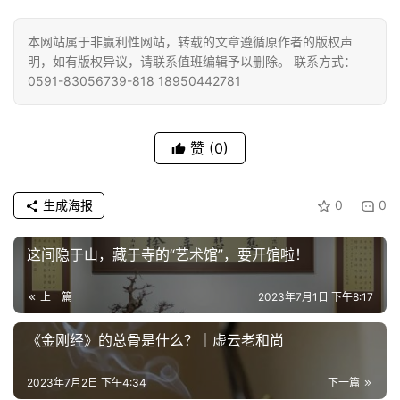
免
本网站属于非赢利性网站，转载的文章遵循原作者的版权声
责
明，如有版权异议，请联系值班编辑予以删除。 联系方式：
声
0591-83056739-818 18950442781
明
赞
(0)
生成海报
0
0
这间隐于山，藏于寺的“艺术馆”，要开馆啦！
上一篇
2023年7月1日 下午8:17
《金刚经》的总骨是什么？｜虚云老和尚
2023年7月2日 下午4:34
下一篇