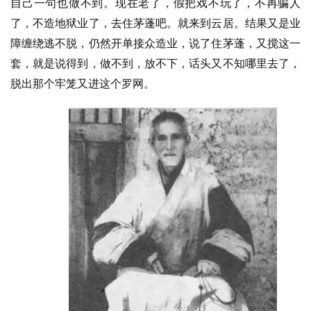
自己一句也做不到。现在老了，假把戏不玩了，不再骗人
了，不造地狱业了，去住茅蓬吧。就来到云居。结果又是业
资
障缠绕逃不脱，仍然开单接众造业，说了住茅蓬，又搅这一
讯
套，就是说得到，做不到，放不下，话头又不知哪里去了，
八
脱出那个牢笼又进这个罗网。
点
僧
音
高
僧
访
谈
心
乐
菩
提