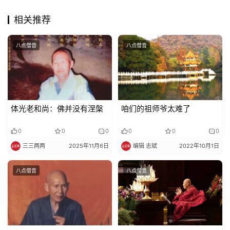
相关推荐
八点僧音
八点僧音
体光老和尚：佛并没有涅槃
咱们的祖师爷太难了
0
0
0
0
0
0
三三两两
2025年11月6日
编辑 志斌
2022年10月1日
八点僧音
八点僧音