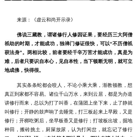
来源：《虚云和尚开示录》
佛说三藏教，谓诸修行人修因证果，要经历三大阿僧
祇劫的时期，才能成功，独禅门修证很快，可以“不历僧祇
获法身”。两相比较，前者要经千辛万苦才能成功，真是为
难，后者只要识自本心，见自本性，当下顿断无明，就可立
地成佛，快得很。
其实条条蛇都会咬人，不论小乘大乘，渐教顿教，想
真正到家都不容易。诸位千山万水，来到云居，都是为办道
讲修行而来，总以为打了叫香，在蒲团上坐下来，止了静就
叫修行；开静的鼓声响了去睡觉，打三板起来上早殿，又是
修行；开梆吃粥后，坐早板香又是修行；打坡板出坡，掘地
种田，搬砖挑土，厨屎放尿，认为打闲岔，就忘记了修行