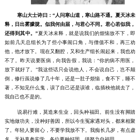
寒山大士诗曰：
“
人问寒山道，寒山路不通。夏天冰未
专
题
释，日出雾朦胧。似我何由届，与君心不同。君心若似我，
还得到其中。
”
夏天冰未释，就是说我们的烦恼放不下，即
公
如前几天总组长为了些小事闹口角，与僧值不和，再三劝
益
他，他才放下。现在又翻腔，又和生产组长闹起来，我也劝
慈
不了。昨天说要医病，向我告假，我说：
“
你的病不用医，
善
放下就好了。
”
我这些话只会说他人，不会说自己，岂不颠
倒，修行虽说修了几十年，还是一肚子烦恼，食不下，睡不
佛
著，不知见什么鬼，误了自己还是误谁，临插秧他就去了，
教
人
我自己也不是的。
登录
注册
物
说易行难，莫造来生业，回头种福田。前生没有脚踏
寺
实地做功夫，没种好善因，所以今生冤家遇对头，都来相聚
院
了。年轻人要留心，不要学我放不下。我痴长几岁，有点虚
巡
名，无补真参实学，各位要种好因，须努力自福田。