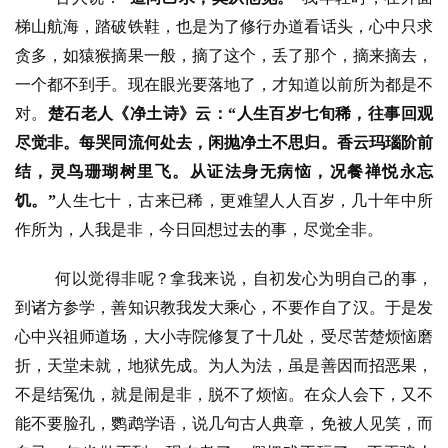
梯山航海，踏破铁鞋，也是为了修行办道看话头，心中只求
贪多，如猿猴摘果一般，摘了这个，丢了那个，摘来摘去，
一个都不到手。现在眼光要落地了，才知道以前所为都是不
对。
楚石老人《净土诗》云：
“
人生百岁七旬稀，往事回观
尽觉非。每哭同流何处去，闲抛净土不思归。香云玛瑙阶前
结，灵鸟珊瑚树里飞。从证法身无病恼，况餐禅悦永忘
饥。
”
人生七十，古来已稀，更难望人人百岁，几十年中所
作所为，人我是非，今日回想过去的事，尽觉全非。
何以觉得非呢？拿我来说，自初发心为明自己的事，
到诸方参学，善知识教我发大乘心，不要作自了汉。于是发
心中兴祖师道场，大小寺院修复了十几处，受尽苦楚烦恼磨
折，天堂未就，地狱先成。为人为法，虽是善因而招恶果，
不是结冤仇，就是闹是非，脱不了烦恼。在众人会下，又不
能不要脸孔，鹦鹉学语，说几句古人典章，免被人见笑，而