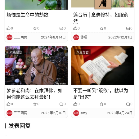
烦恼是生命中的劫数
莲音历 | 念佛修持，如服药
然
0
0
0
0
0
0
三三两两
2024年8月14日
静瑛
2022年12月1日
八点僧音
八点僧音
梦参老和尚：在家拜佛，如
不要一听到“皈依”，就以为
果你能这么去拜最好！
是“出家”
0
0
0
0
0
0
三三两两
2025年2月10日
smy
2023年4月24日
发表回复