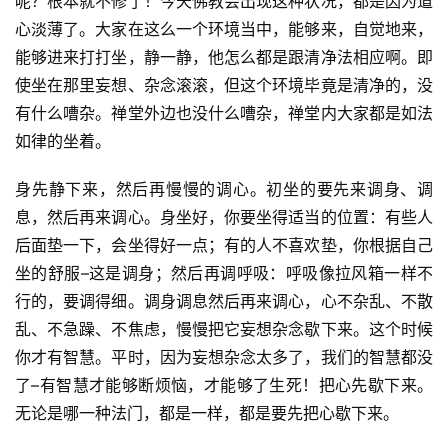
呢？根本就不修了！今天佛教会出现这种状况，都是因为道
心淡薄了。大家在这么一个环境当中，能够来，自觉地来，
能够进来打打坐，静一静，他怎么都是跟清净法相应啊。即
使坐在那里妄想、杂念滚滚，但这个环境毕竟是清净的，没
有什么嘈杂。禅堂外边也没什么嘈杂，禅堂内大家都是如法
如律的坐着。
身先静下来，然后再慢慢的调心。初坐的要先来调身、调
息，然后再来调心。身坐好，你要坐得适当的位置：有些人
后面垫一下，会坐得好一点；有的人不喜欢垫，你根据自己
坐的舒服–这是调身；然后再调呼吸：呼吸像拉风箱一样不
行的，要调得细。调身调息然后再来调心，心不杂乱、不散
乱、不急躁、不焦虑，慢慢把它妄想杂念歇下来。这个时候
你才有智慧。平时，因为妄想杂念太多了，我们的智慧都没
了–有智慧才能够断烦恼，才能够了生死！把心先歇下来。
无论是哪一种法门，都是一样，都是要先把心歇下来。