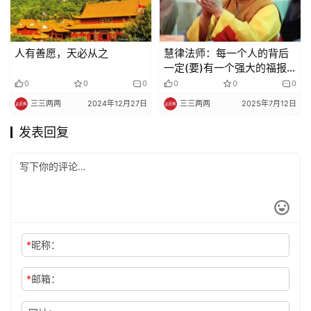
人有善愿，天必从之
慧律法师：每一个人的背后
一定(要)有一个强大的福报
在顶着
0
0
0
0
0
0
三三两两
2024年12月27日
三三两两
2025年7月12日
发表回复
*
昵称：
*
邮箱：