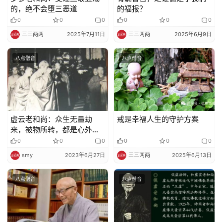
的，绝不会堕三恶道​
的福报？
0
0
0
0
0
0
三三两两
2025年7月11日
三三两两
2025年6月9日
八点僧音
八点僧音
虚云老和尚：众生无量劫
戒是幸福人生的守护方案
来，被物所转，都是心外见
法
0
0
0
0
0
0
smy
2023年6月27日
三三两两
2025年6月13日
八点僧音
八点僧音