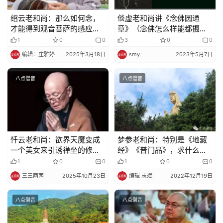
绍云老和尚：那么如何念，
倓虚老和尚讲《念佛圆通
才能得到观音菩萨的感应，
章》（念佛怎么样能都摄六
使我们的事情能够如愿呢？
根？）
1
0
0
3
0
0
编辑：庄雅婷
2025年3月18日
smy
2023年5月7日
八点僧音
八点僧音
忏云老和尚：欲界天魔变成
梦参老和尚：特别是《地藏
一个美女来引诱禅坐的修行
经》《普门品》，求什么得
人破戒
什么
1
0
0
1
0
0
三三两两
2025年10月23日
编辑 志斌
2022年12月19日
八点僧音
八点僧音