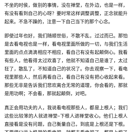
谈
不坐的时侯，做别的事情，没在禅堂，在外边，也是一样，
有没有看到自己的心呀？要时常这样调整调整，正念就能升
心
起来。不急不躁的，注意一下自己当下的那个心念。
乐
菩
即使过年也好，我们随顺世俗，不散不乱，过过而已。那怕
提
是去看电视也是一样，看电视里面所做的一切，与我们生活
里面的点点滴滴相应不相应，看自己有没有起颠倒心。我看
专
有些人，他看得太过欢喜了，他就不知道自己是谁了，太过
题
狂了，散乱了，不知道自己的状况了。你去观察一下，看电
视里那些人，然后再看自己，看自己有没有把心收起来看。
公
那些无非是告诉我们悲欢离合无常的道理，你会看的，那就
益
慈
是用功啊；不会看，那就起颠倒，对吧。
善
真正会用功夫的人，我说看电视那些人，都是上根人；我们
这些比较笨的人就进禅堂–下根人进禅堂收心。他们上根人
佛
教
直接看是没有问题，自己衡量自己，到底是上根还是下根。
人