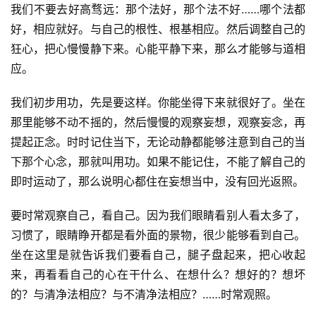
我们不要去好高骛远：那个法好，那个法不好……哪个法都
好，相应就好。与自己的根性、根基相应。然后调整自己的
狂心，把心慢慢静下来。心能平静下来，那么才能够与道相
应。
我们初步用功，先是要这样。你能坐得下来就很好了。坐在
那里能够不动不摇的，然后慢慢的观察妄想，观察妄念，再
资
讯
提起正念。时时记住当下，无论动静都能够注意到自己的当
下那个心念，那就叫用功。如果不能记住，不能了解自己的
八
即时运动了，那么说明心都住在妄想当中，没有回光返照。
点
僧
要时常观察自己，看自己。因为我们眼睛看别人看太多了，
音
习惯了，眼睛睁开都是看外面的景物，很少能够看到自己。
坐在这里是就告诉我们要看自己，腿子盘起来，把心收起
高
来，再看看自己的心在干什么、在想什么？想好的？想坏
僧
的？与清净法相应？与不清净法相应？……时常观照。
访