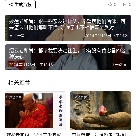
生成海报
0
0
政
策
妙莲老和尚：跟一些亲友讲佛法，希望度他们信佛，可
法
是怎么讲他们都听不懂; 听懂了也不相信甚至反对！
规
上一篇
2024年1月25日 下午3:52
免
绍云老和尚：都讲我要决定往生，你有没有黄忠昌的这
种决心？
责
声
2024年1月26日 上午10:16
下一篇
明
相关推荐
八点僧音
八点僧音
梦参老和尚：受过三皈五戒
有漏皆苦，是谁偷走了我们