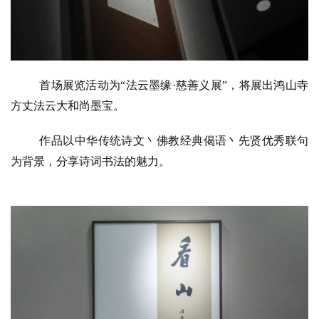
人
登录
注册
物
寺
院
首场展览活动为
“
法云墨缘
·
慈善义展
”
，将展出鸿山寺
巡
方丈法云大和尚墨宝。
礼
作品以中华传统诗文丶佛教经典偈语丶先贤优秀联句
视
为背景，分享诗词书法的魅力。
频
纪
录
佛
教
艺