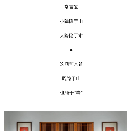
常言道
小隐隐于山
大隐隐于市
●
这间艺术馆
既隐于山
也隐于
“
寺
”