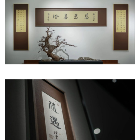
访
谈
心
乐
菩
提
专
题
公
益
慈
善
佛
教