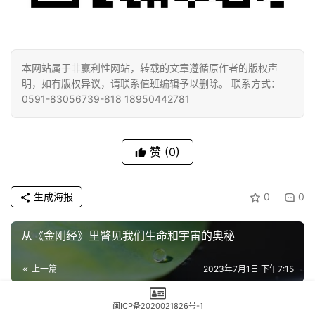
本网站属于非赢利性网站，转载的文章遵循原作者的版权声
明，如有版权异议，请联系值班编辑予以删除。 联系方式：
0591-83056739-818 18950442781
赞
(0)
生成海报
0
0
从《金刚经》里瞥见我们生命和宇宙的奥秘
上一篇
2023年7月1日 下午7:15
虚云老和尚：现在眼光要落地了，才知道以前所为都是
闽ICP备2020021826号-1