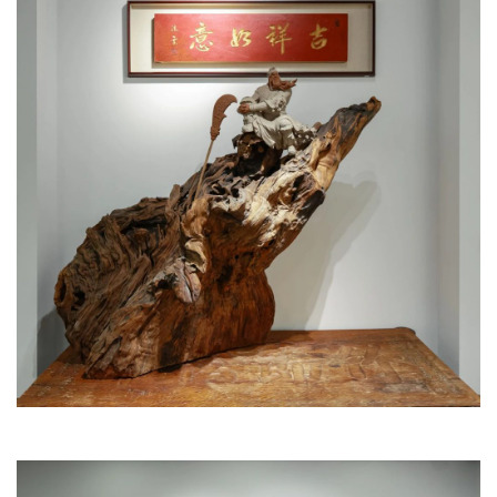
资
讯
八
点
僧
音
高
僧