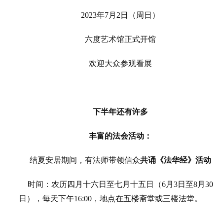
2023
年
7
月
2
日（周日）
六度艺术馆正式开馆
欢迎大众参观看展
下半年还有许多
丰富的法会活动：
结夏安居期间，有法师带领信众
共诵
《
法华经》活动
时间：农历四月十六日至七月十五日（
6
月
3
日至
8
月
30
日），每天下午
16:00
，地点在五楼斋堂或三楼法堂。