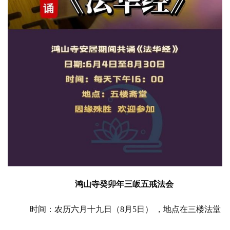
鸿山寺癸卯年三皈五戒法会 
时间：农历六月十九日（
8
月
5
日） ，地点在三楼法堂