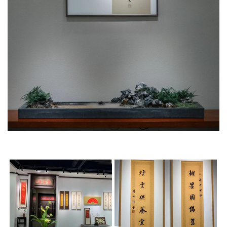
术
政
策
法
规
免
责
声
明