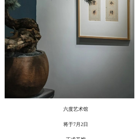
六度艺术馆
将于
7
月
2
日