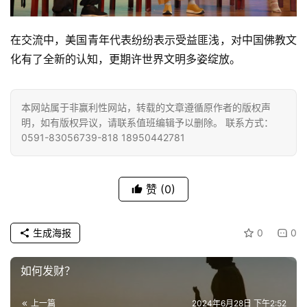
乐
菩
提
在交流中，美国青年代表纷纷表示受益匪浅，对中国佛教文
化有了全新的认知，更期许世界文明多姿绽放。
专
题
本网站属于非赢利性网站，转载的文章遵循原作者的版权声
明，如有版权异议，请联系值班编辑予以删除。 联系方式：
公
0591-83056739-818 18950442781
益
慈
善
赞
(0)
佛
教
生成海报
0
0
人
登录
注册
物
如何发财？
寺
上一篇
2024年6月28日 下午2:52