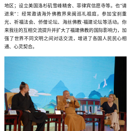
地区；设立美国洛杉矶雪峰精舍、菲律宾信愿寺等。也“请
进来”：经常邀请海外佛教界来闽巡礼祖庭，参加宝刹重
光、祈福法会、侨僧论坛、海丝佛教·福建论坛等活动。你
资
来我往的互相交流提升并扩大了福建佛教的国际影响力，加
讯
强了世界不同文明之间对话交流，增进了各国人民民心相
通、心灵契合。
八
点
僧
音
高
僧
访
谈
心