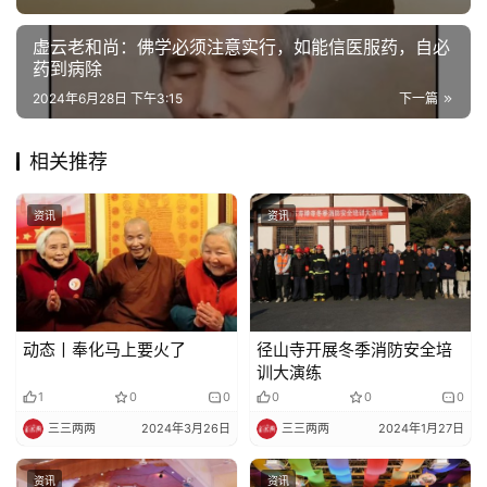
院
巡
虚云老和尚：佛学必须注意实行，如能信医服药，自必
药到病除
礼
2024年6月28日 下午3:15
下一篇
视
频
相关推荐
纪
资讯
资讯
录
佛
教
动态丨奉化马上要火了
径山寺开展冬季消防安全培
艺
训大演练
术
1
0
0
0
0
0
三三两两
2024年3月26日
三三两两
2024年1月27日
政
策
资讯
资讯