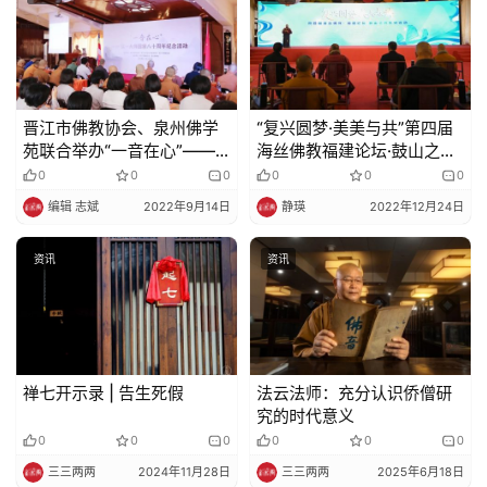
法
规
免
责
晋江市佛教协会、泉州佛学
“复兴圆梦·美美与共”第四届
声
苑联合举办“一音在心”——
海丝佛教福建论坛·鼓山之光
明
弘一大师圆寂八十周年纪念
系列活动圆满举办
0
0
0
0
0
0
活动
编辑 志斌
2022年9月14日
静瑛
2022年12月24日
资讯
资讯
禅七开示录 | 告生死假
法云法师：充分认识侨僧研
究的时代意义
0
0
0
0
0
0
三三两两
2024年11月28日
三三两两
2025年6月18日