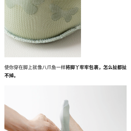
使你穿在脚上就像八爪鱼一样
将脚丫牢牢包裹，怎么扯都扯
不掉。