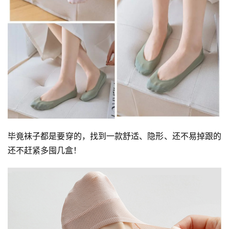
寺
院
巡
礼
视
频
纪
录
毕竟袜子都是要穿的，找到一款舒适、隐形、还不易掉跟的
还不赶紧多囤几盒！
佛
教
艺
术
政