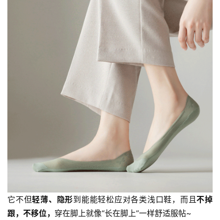
它不但
轻薄、隐形
到能能轻松应对各类浅口鞋，而且
不掉
跟，不移位，
穿在脚上就像“长在脚上”一样舒适服帖~