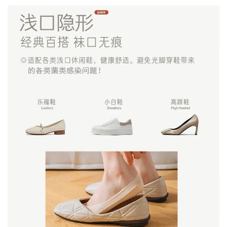
资
讯
八
点
僧
音
高
僧
访
谈