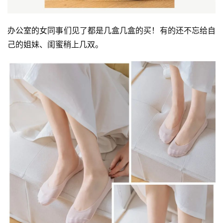
心
乐
菩
办公室的女同事们见了都是几盒几盒的买！有的还不忘给自
提
己的姐妹、闺蜜稍上几双。
专
题
公
益
慈
善
佛
教
人
登录
注册
物