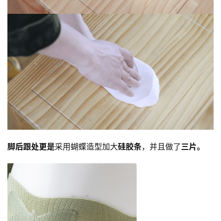
脚后跟处更是
采用蝴蝶造型加大
硅胶条
，并且做了
三片。