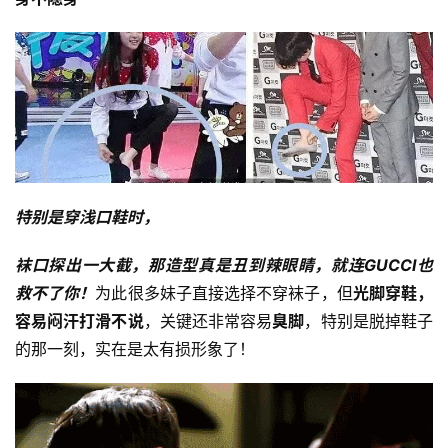
特别是穿浅口鞋时，
袜口探出一大截，那造型真是丑到辣眼睛
，
就连GUCCI也
救不了你！
为此很多妹子直接选择不穿袜子，但
光脚穿鞋，
容易闷汗打滑不说
，关键还非常容易
臭脚
，特别是脱掉鞋子
的那一刻，实在是太有损形象了！