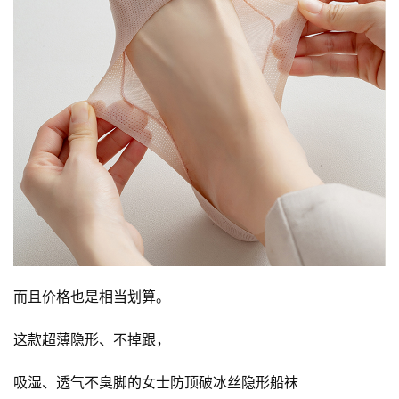
策
法
规
免
责
声
明
而且价格也是相当划算。
这款超薄隐形、不掉跟，
吸湿、透气不臭脚的女士防顶破冰丝隐形船袜