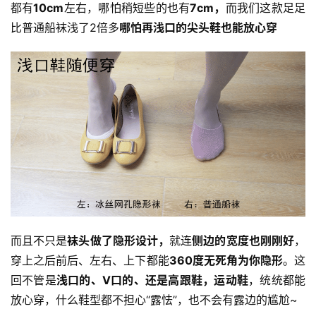
都有
10cm
左右，哪怕稍短些的也有
7cm，
而我们这款足足
比普通船袜浅了2倍多
哪怕再浅口的尖头鞋也能放心穿
而且不只是
袜头做了隐形设计，
就连
侧边的宽度也刚刚好
，
穿上之后前后、左右、上下都能
360度无死角为你隐形
。这
回不管是
浅口的、V口的、还是高跟鞋，运动鞋
，统统都能
放心穿，什么鞋型都不担心“露怯”，也不会有露边的尴尬~