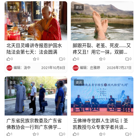
策
资讯
资讯
法
规
免
责
北天目灵峰讲寺报恩护国水
脚跟开裂、老茧、死皮……又
声
陆法会第七天：法会圆满
疼又丑！用它一抹，双脚嫩
明
滑，实测惊呆了！
0
0
0
0
0
0
编辑：泷中
2021年10月8日
编辑：庄雅婷
2026年7月27日
资讯
资讯
广东省民族宗教委及广东省
玉佛禅寺觉群人生讲坛丨圣
佛教协会一行到广东佛学院
凯教授与众专家学者共谈明
岭东学院开展调研工作
清佛教与社会生活史
1
0
0
0
0
0