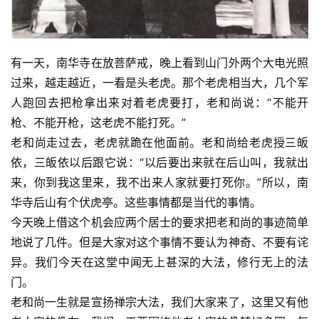
有一天，南华寺在放菩萨戒，晚上看到山门外两个大电光照
过来，越走越近，一看是头老虎。那个老虎相当大，几个军
资
人跑回去把枪拿出来对着老虎要打，老和尚说：“不能开
讯
枪、不能开枪，这老虎不能打死。”
八
老和尚走过去，老虎就跪在他面前。老和尚给老虎授三皈
点
依，三皈依以后跟它说：“以后要出来就在后山叫，我就出
僧
来，你到我这里来，我不出来人家就要打死你。”所以，南
音
华寺后山有个伏虎亭。这些事情都是当代的事情。
今天晚上借这个机会应两个居士的要求把老和尚的事迹简单
高
地说了几件。但是大家对这个事情不要认为神奇、不要有诧
僧
异。我们今天在这堂中闻无上甚深的大法，修行无上的法
访
门。
谈
老和尚一生就是宣扬禅宗大法，我们大家来了，这里又有他