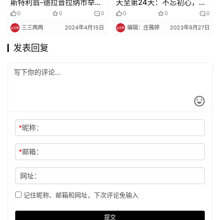
斯特利翁-德拉普拉纳市举办
天至第24天：不忘初心，方
的“宗教交流日”活动
得始终，行脚圆满
0
0
0
0
0
0
三三两两
2024年4月15日
编辑：庄雅婷
2023年9月27日
发表回复
*
昵称：
*
邮箱：
网址：
记住昵称、邮箱和网址，下次评论免输入
提交