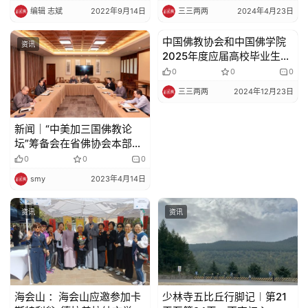
编辑 志斌
2022年9月14日
三三两两
2024年4月23日
中国佛教协会和中国佛学院
资讯
资讯
2025年度应届高校毕业生招
聘公告
0
0
0
三三两两
2024年12月23日
新闻｜“中美加三国佛教论
坛”筹备会在省佛协会本部举
行
0
0
0
smy
2023年4月14日
资讯
资讯
海会山 ：海会山应邀参加卡
少林寺五比丘行脚记︱第21