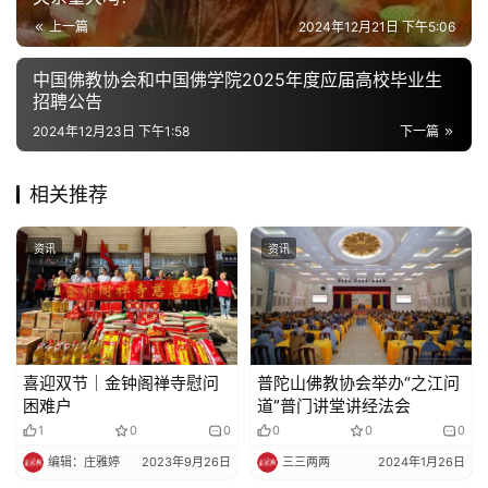
寺
上一篇
2024年12月21日 下午5:06
院
巡
中国佛教协会和中国佛学院2025年度应届高校毕业生
礼
招聘公告
2024年12月23日 下午1:58
下一篇
视
频
相关推荐
纪
资讯
资讯
录
佛
教
艺
喜迎双节｜金钟阁禅寺慰问
普陀山佛教协会举办“之江问
困难户
道”普门讲堂讲经法会
术
1
0
0
0
0
0
编辑：庄雅婷
2023年9月26日
三三两两
2024年1月26日
政