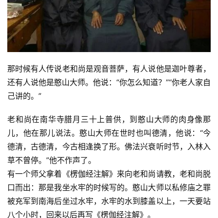
那时候有人传说老和尚是观音菩萨，有人说他是迦叶尊者，
还有人说他是憨山大师。他说：“你怎么知道？”“你老人家自
己讲的。”
老和尚在南华寺腊月三十上普供，到憨山大师的肉身像那
儿，他在那儿说法。憨山大师在世时也叫德清，他说：“今
德清，古德清，今古相逢换了形。佛法兴衰听时节，入林入
草不曾停。”他不作声了。
有一个师父拿着《楞伽经注解》来向老和尚请教，老和尚脱
口而出：那是我坐水牢的时候写的。憨山大师以私修庙之罪
被充军到南海后坐过水牢，水牢的水到膝盖以上，一天要站
八个小时，回来以后再写《楞伽经注解》。