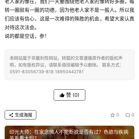
老人家的像在，我们一天要围绕他老人家的像转好多圈，每
心
乐
转一圈就有一圈的功德，因为他老人家不是一般人。所以我
菩
们应该有信心，这是一次难得的殊胜的机会，希望大家认真
提
对待这次法会。
说的都是空话，参！ 
专
题
本网站属于非赢利性网站，转载的文章遵循原作者的版权声
明，如有版权异议，请联系值班编辑予以删除。 联系方式：
公
0591-83056739-818 18950442781
益
慈
善
赞
(0)
佛
教
生成海报
0
0
人
登录
注册
物
印光大师：在家念佛人不能断欲是否有过？色欲与疾病
关系重大吗？