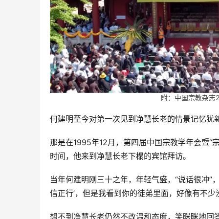
附：中国宗教杂志
何建明至今对第一次见到净慧长老的情景记忆犹
那是在1995年12月，第四届中国宗教学年会暨
时间，他来到净慧长老下榻的宾馆拜访。    
当年何建明刚三十之年，年轻气盛，“说话很冲”，
信正行’，但是我看到你的徒弟里面，好像有不少没
想不到净慧长老仍然不改温和态度，笑眯眯地回答