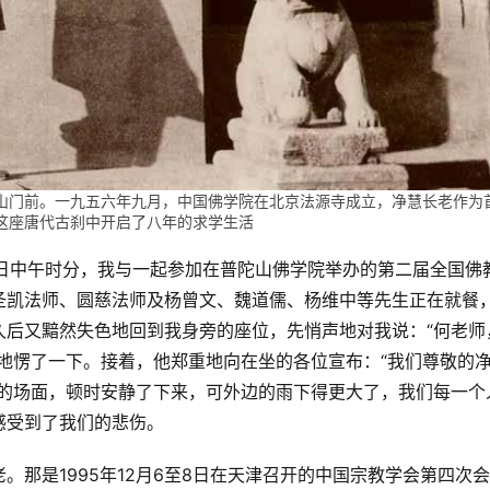
山门前。一九五六年九月，中国佛学院在北京法源寺成立，净慧长老作为
这座唐代古刹中开启了八年的求学生活
20日中午时分，我与一起参加在普陀山佛学院举办的第二届全国佛
圣凯法师、圆慈法师及杨曾文、魏道儒、杨维中等先生正在就餐
久后又黯然失色地回到我身旁的座位，先悄声地对我说：“何老师
地愣了一下。接着，他郑重地向在坐的各位宣布：“我们尊敬的
生的场面，顿时安静了下来，可外边的雨下得更大了，我们每一个
感受到了我们的悲伤。
那是1995年12月6至8日在天津召开的中国宗教学会第四次