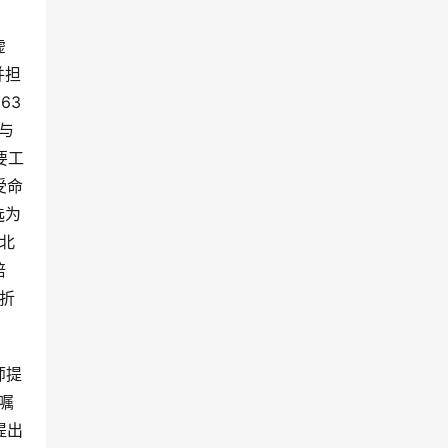
虚
并担
63
与
要工
受命
选为
北
培
曲折
师提
嘱
提出