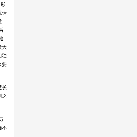
精彩
扰请
贡
后
地
云大
和独
重要
慧长
到之
历
绕不