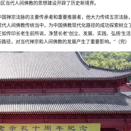
地区当代人间佛教的思想建设开辟了历史新境界。
中国禅宗法脉的主要传承者和重要推展者，他大力传续五宗法脉
现代人间佛教传统当中，为中国佛教现代化路径的成功探索树立
如传印长老生前所说，净慧长老“创立、发展、实践、弘扬‘生活
条新路径，对当代禅宗和人间佛教的发展产生了重要影响。”（完）