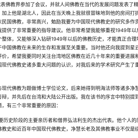
代表佛教界参加了会议，并就人间佛教在当代的发展问题发表了
，加上他是湖北人，因此在当天晚上我就很冒昧地到他的房间打
末民国佛教，非常高兴，勉励我要为中国现代佛教史的研究多作
提供了非常重要的指导建议。他非常希望我能够重视1949年以
整体，又能够深入钻研1949年以后的佛教历史，才能真正合理
于中国佛教在未来的生存和发展至关重要。当时他还向我提到星
评价，希望我要同时关注台湾地区佛教在近几十年来的重要进展
国现代佛教史诸多重大问题的认识，对我后来的学术研究产生了
与现代佛教为题做博士学位论文，后来她得到明海法师等诸多净
答辩，并先后在台湾和大陆公开出版。我在该书的序言中特别提
题，有三个非常重要的原因：
重要历史阶段的主要亲历者和僧界弘法利生的杰出代表。他个人的
佛教史和近百年中国现代佛教史，净慧长老及其佛教事业不仅是