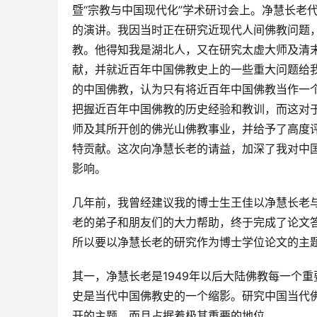
暨“宗教与中国现代化”学术研讨会上。净慧长老
的演讲。我因当时正在研究近现代人间佛教问题
教。他得知我是湖北人，又在研究太虚大师及清
献，并就近百年中国佛教史上的一些重大问题给我
的中国佛教，认为只有将近百年中国佛教当作一个
把握近百年中国佛教的历史经验和教训，而这对
师及其所开创的佛光山佛教事业，并给予了高度
特贡献。这次向净慧长老的请益，加深了我对中
影响。 
几年前，我曾经建议我的博士生王佳以净慧长老
老的弟子和朋友们的大力帮助，终于完成了论文
所以要以净慧长老的研究作为博士学位论文的主
其一，净慧长老是1949年以后大陆佛教每一个
史是当代中国佛教史的一个缩影。研究中国当代
开的主题，而且占据着极其重要的地位。