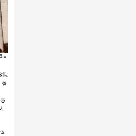
首届
教院
，餐
，
净慧
人
会议