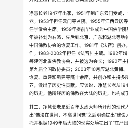
净慧长老1947年出家，1951年到广东云门受戒
老。1953年担任云门寺监院。1955年江西云
任学僧会主席。1959年提前毕业成为中国佛学院
年被补划为右派，先后到北京、广东和湖北等地参加
中国佛教协会的恢复工作。1981年《法音》创
作。1983-2002年担任《法音》主编。1982
筹建河北省佛教协会，并被选为会长；1992年主
第九届全国政协委员；2003年10月应湖北黄
恢复、重建和新建寺院十余座，并创办和主持多
养，做出了历史性贡献。应该说，净慧长老从194
的历史，他所经历的佛教在大陆的历史，也构成了
其二，净慧长老是近百年太虚大师所开创的现代
出“佛法在世间，不离世间觉”之后明确提出“建
托并根据1949年后大陆的现实处境提出了“庄