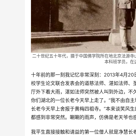
二十世纪五十年代，摄于中国佛学院所在地北京法源寺
本科班学员，在
十年前的那一刻我记忆非常深刻：2013年4月
校学生论文联合发表会的道慈法师、湛如法师、
厅外下着大雨，湛如法师突然被人叫到外边，不
你们湖北的一位长老今天早上走了。”我不由自主
长老今天早上舍报于黄梅四祖寺。”本来谈笑风
都感到非常突然。唰唰的雨声，仿佛是老天爷也
我平生直接接触和请益的第一位僧人就是净慧长老。