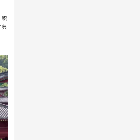
，积
了典