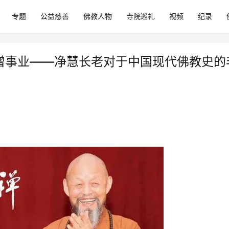
专题
公益慈善
佛教人物
寺院巡礼
视频
纪录
高僧事业——净慧长老对于中国现代佛教史的