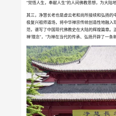
“觉悟人生，奉献人生”的人间佛教思想，为大陆
其三，净慧长老也是虚云老和尚所接续和弘扬的
极复兴祖师道场，将中华禅宗传统创造性地融入
范，谱写了中国现代佛教史在大陆的辉煌篇章。正
禅’理念”，“为禅在当代的传承、弘扬开辟了一