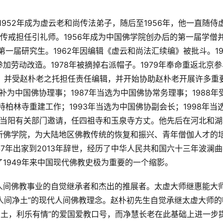
，1952年成为虚云老和尚传法弟子，随后至1956年，他一直随侍
居寺传戒担任引礼师。1956年成为中国佛学院创办后的第一届学僧
第一届研究生。1962年因编辑《虚云和尚法汇续编》被批斗。19
劳动改造。1978年被摘掉右派帽子。1979年奉命重返北京参
办，并受赵朴老之托担任责任编辑，并开始协助赵朴老开展许多重
年增补为中国佛协理事；1987年当选为中国佛协常务理事；1988年
持柏林寺重建工作；1993年当选为中国佛协副会长；1998年当
梅、当阳有关部门邀请，任四祖寺和玉泉寺方丈。他先后在河北和湖
所佛学院，为大陆地区佛教传统的恢复和振兴、青年僧伽人才的
7年出家到2013年辞世，经历了中华人民共和国六十三年波澜
1949年来中国现代佛教史极为重要的一个缩影。
人间佛教事业的自觉继承者和杰出的推展者。太虚大师继惠能大
设人间净土”的现代人间佛教理念。赵朴初先生自觉承继太虚大师的
严国土，利乐有情”的爱国爱教口号，而净慧长老在此基础上进一步