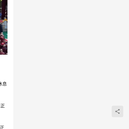
休息
见正
正