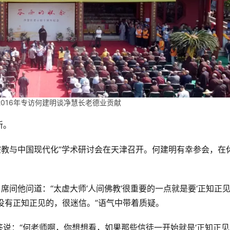
2016年专访何建明谈净慧长老德业贡献
新。
“宗教与中国现代化”学术研讨会在天津召开。何建明有幸参会，在
席间他问道：“太虚大师‘人间佛教’很重要的一点就是要‘正知正
有正知正见的，很迷信。”语气中带着质疑。    
说：“何老师啊，你想想看，如果那些信徒一开始就是‘正知正见