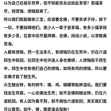
以为自己在极乐世界，但不知能否永远如此享受？若福享
尽，则苦恼、烦恼就来了。
所以我们既能皈依三宝，应该要念佛，不要贪求子孙，放下
一切，不要挂碍他们。很少人一辈子皆享福，有多少福享就
有多少苦，在家中应尽量拜佛、念佛，闲话少说，以求脱离
苦海。
人都有烦恼，然一生没多久，有烦恼仍在生死中，仍在六道
四生中轮回。在四生中也许连人身也难得，人烦恼投于四生
中，四生中也有他们自己的烦恼，如鸡有鸡的烦恼，所以要
念佛才能了脱生死。
众生随业转，有的转牛、猪、鸡、蝴蝶等胎卵湿化。我们要
找出生死路，一心念佛出生死；如不念佛则随业转，仍在六
道轮回。有人因为看不到，就不相信六道轮回；其实我们是
资
可以看到，如牛、猪，那是谁去投胎？
讯