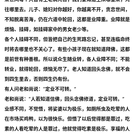
往哪里去。儿子、媳妇对你越好，你越离不开，贪恋世间，
不知脱离苦海，仍在六道中轮回，这都是业障重。
业障就是
烦恼、挂碍，如挂碍家中的男女老少等。
各个人挂碍不同，但皆把自己的生死路忘记，甚至连临命终
时将去哪里也不关心了。有些小孩子现在就知道拜佛，这都
是前世有种善根。所以说众生随业转，各人业障不同；不能
转业，就得轮回，烦恼无尽了。老人知道回头念佛，就不会
到四生里去，否则四生仍有份。
有人问老和尚说：“定业不可转。”
老和尚说：“
人若知道信佛，回头念佛修道，定业可转。
”
业感不同，不觉悟，将娑婆以为极乐，如厕所虫及吃荤的人
在市场买鸡鸭，以为很快乐。但悟了以后觉得那是罪过，吃
素的人看吃荤的人是罪过，他就觉得吃素是极乐。享福的人