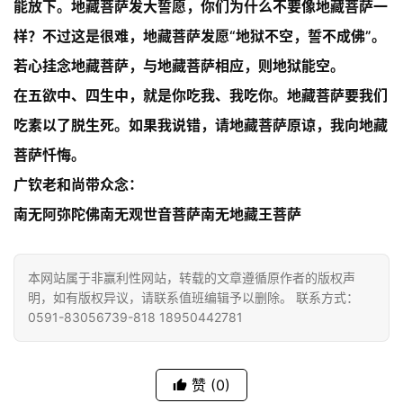
题
能放下。地藏菩萨发大誓愿，你们为什么不要像地藏菩萨一
样？不过这是很难，地藏菩萨发愿“地狱不空，誓不成佛”。
公
若心挂念地藏菩萨，与地藏菩萨相应，则地狱能空。
益
在五欲中、四生中，就是你吃我、我吃你。地藏菩萨要我们
慈
善
吃素以了脱生死。如果我说错，请地藏菩萨原谅，我向地藏
菩萨忏悔。
佛
广钦老和尚带众念：
教
人
南无阿弥陀佛南无观世音菩萨南无地藏王菩萨
登录
注册
物
本网站属于非赢利性网站，转载的文章遵循原作者的版权声
寺
明，如有版权异议，请联系值班编辑予以删除。 联系方式：
院
0591-83056739-818 18950442781
巡
礼
赞
(0)
视