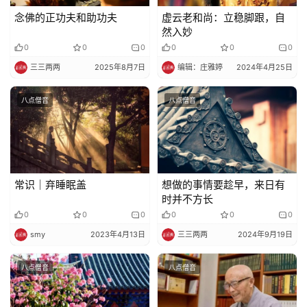
声
念佛的正功夫和助功夫
虚云老和尚：立稳脚跟，自
明
然入妙
0
0
0
0
0
0
三三两两
2025年8月7日
编辑：庄雅婷
2024年4月25日
八点僧音
八点僧音
常识｜弃睡眠盖
想做的事情要趁早，来日有
时并不方长
0
0
0
0
0
0
smy
2023年4月13日
三三两两
2024年9月19日
八点僧音
八点僧音