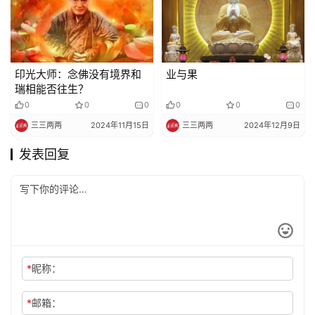
印光大师：念佛没有境界和
业与果
瑞相能否往生？
0
0
0
0
0
0
三三两两
2024年11月15日
三三两两
2024年12月9日
发表回复
*
昵称：
*
邮箱：