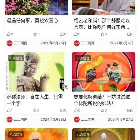
遭遇任何事，莫挠欢喜心
绍云老和尚：那个舒服难以
言表，比你吃任何好东西还
要好
0
0
0
0
0
0
三三两两
2026年2月24日
三三两两
2024年2月5日
八点僧音
八点僧音
济群法师：自在人生，只需
想要化解冤结？不妨试试这
一个字
个佛陀所说的妙法！
1
0
0
0
0
0
三三两两
2024年3月28日
三三两两
2024年8月27日
八点僧音
八点僧音