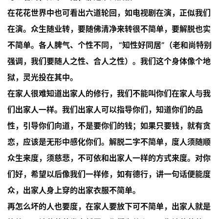
在花花世界中也可看出六道轮回，如电视剧在演，正似我们
八
在演。众生随业转，要随佛清净来转很不简单，要解脱也实
点
不简单。各人脾气、个性不同， “知性好同居”（老和尚特别
僧
音
强调，我们要随人之性、合人之性）。我们这个身体像个地
狱，灵光投在其中。
高
在家人很难知道出家人的修行，我们不能叫你们在家人与我
僧
们出家人一样。我们出家人可以指导你们，知道你们的品
访
谈
性，引导你们向道，不是要你们的钱；如果只要钱，就有贪
恋，应该是无形中感化你们。解脱二字不简单，度人须随顺
心
众生来度，须慈悲，不可依和出家人一样的方式来度。对你
乐
菩
们好，希望以后像我们一样修，如有德行，讲一句话便能度
提
众，出家人身上穿的出家衣服不简单。
再怎么坏的人也要度，在家人要放下可不简单，出家人就是
专