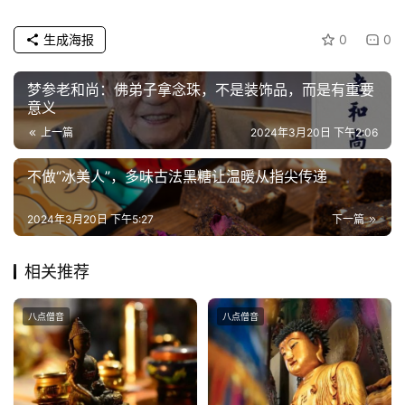
频
生成海报
0
0
纪
录
梦参老和尚：佛弟子拿念珠，不是装饰品，而是有重要
意义
上一篇
2024年3月20日 下午2:06
佛
教
不做“冰美人”，多味古法黑糖让温暖从指尖传递
艺
术
2024年3月20日 下午5:27
下一篇
政
相关推荐
策
法
规
八点僧音
八点僧音
免
责