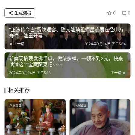
公
生成海报
0
0
益
慈
“正法传今古”费隐通容、隐元隆琦祖师墨迹展在径山万
善
寿禅寺隆重开幕
上一篇
2024年3月14日 下午5:14
佛
教
新鲜现摘现发佛手瓜，做法多样，一顿不到2元，快来
试试这个宝藏蔬菜吧~~~
人
登录
注册
物
2024年3月14日 下午5:18
下一篇
寺
相关推荐
院
巡
八点僧音
八点僧音
礼
视
频