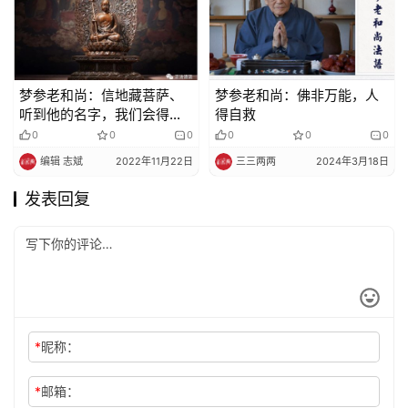
梦参老和尚：信地藏菩萨、
梦参老和尚：佛非万能，人
听到他的名字，我们会得到
得自救
什么好处？
0
0
0
0
0
0
编辑 志斌
2022年11月22日
三三两两
2024年3月18日
发表回复
*
昵称：
*
邮箱：