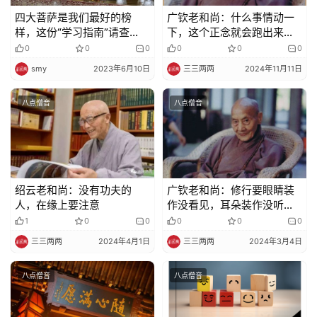
四大菩萨是我们最好的榜
广钦老和尚：什么事情动一
样，这份“学习指南”请查
下，这个正念就会跑出来、
纪
收！
会知道，才不会烦恼、执着
0
0
0
0
0
0
录
smy
2023年6月10日
三三两两
2024年11月11日
佛
八点僧音
八点僧音
教
艺
术
政
绍云老和尚：没有功夫的
广钦老和尚：修行要眼睛装
策
人，在缘上要注意
作没看见，耳朵装作没听
法
到，老实念佛
1
0
0
0
0
0
规
三三两两
2024年4月1日
三三两两
2024年3月4日
免
八点僧音
八点僧音
责
声