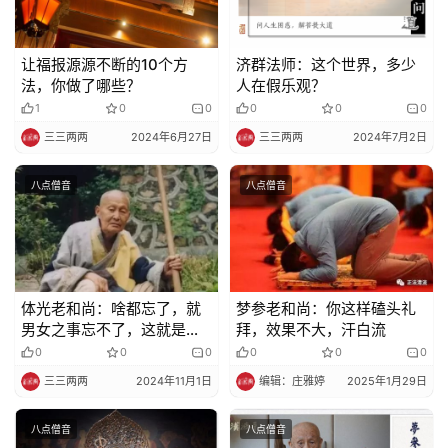
明
让福报源源不断的10个方
济群法师：这个世界，多少
法，你做了哪些？
人在假乐观？
1
0
0
0
0
0
三三两两
2024年6月27日
三三两两
2024年7月2日
八点僧音
八点僧音
体光老和尚：啥都忘了，就
梦参老和尚：你这样磕头礼
男女之事忘不了，这就是生
拜，效果不大，汗白流
死！
0
0
0
0
0
0
三三两两
2024年11月1日
编辑：庄雅婷
2025年1月29日
八点僧音
八点僧音