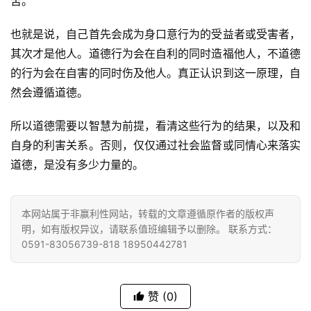
苦。
八
也就是说，自己首先会成为身口意行为的受益者或受害者，
点
僧
其次才是他人。道德行为会在自利的同时造福他人，不道德
音
的行为会在自害的同时伤及他人。真正认识到这一原理，自
然会遵循道德。
高
僧
所以道德需要以智慧为前提，看清这些行为的结果，以及和
访
自身的利害关系。否则，仅仅通过社会监督或同情心来落实
谈
道德，是没有多少力量的。
心
乐
本网站属于非赢利性网站，转载的文章遵循原作者的版权声
菩
明，如有版权异议，请联系值班编辑予以删除。 联系方式：
0591-83056739-818 18950442781
提
专
赞
(0)
题