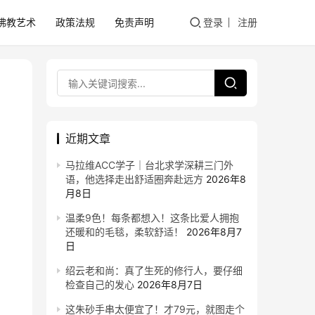
佛教艺术
政策法规
免责声明
登录
注册
近期文章
马拉维ACC学子｜台北求学深耕三门外
语，他选择走出舒适圈奔赴远方
2026年8
月8日
温柔9色！每条都想入！这条比爱人拥抱
还暖和的毛毯，柔软舒适！
2026年8月7
日
绍云老和尚：真了生死的修行人，要仔细
检查自己的发心
2026年8月7日
这朱砂手串太便宜了！才79元，就图走个