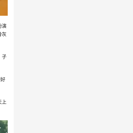
扮演
骨灰
，子
到好
天上