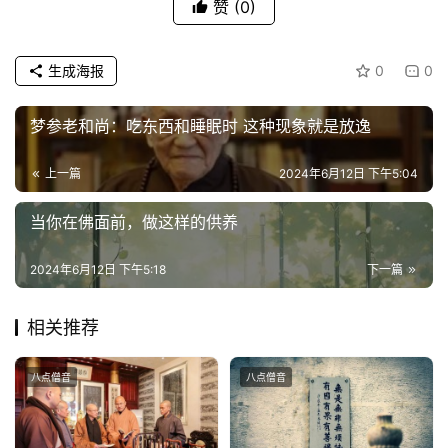
人
赞
(0)
登录
注册
物
生成海报
0
0
寺
院
梦参老和尚：吃东西和睡眠时 这种现象就是放逸
巡
礼
上一篇
2024年6月12日 下午5:04
视
当你在佛面前，做这样的供养
频
2024年6月12日 下午5:18
下一篇
纪
录
相关推荐
佛
八点僧音
八点僧音
教
艺
术