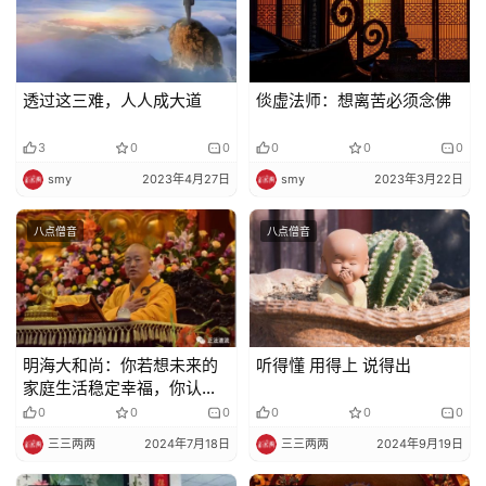
透过这三难，人人成大道
倓虚法师：想离苦必须念佛
3
0
0
0
0
0
smy
2023年4月27日
smy
2023年3月22日
八点僧音
八点僧音
明海大和尚：你若想未来的
听得懂 用得上 说得出
家庭生活稳定幸福，你认真
地持这条戒
0
0
0
0
0
0
三三两两
2024年7月18日
三三两两
2024年9月19日