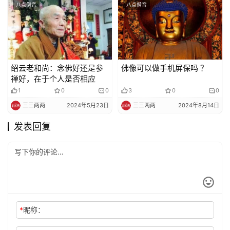
八点僧音
八点僧音
绍云老和尚：念佛好还是参
佛像可以做手机屏保吗 ？
禅好，在于个人是否相应
1
0
0
3
0
0
三三两两
2024年5月23日
三三两两
2024年8月14日
发表回复
*
昵称：