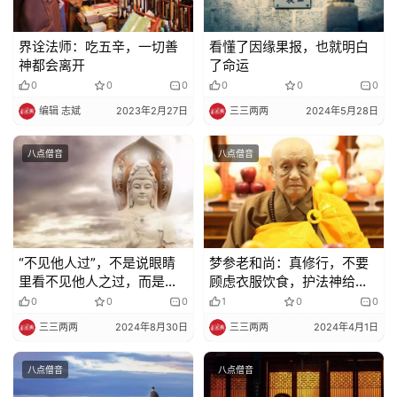
政
界诠法师：吃五辛，一切善
看懂了因缘果报，也就明白
策
神都会离开
了命运
法
0
0
0
0
0
0
规
编辑 志斌
2023年2月27日
三三两两
2024年5月28日
免
八点僧音
八点僧音
责
声
明
“不见他人过”，不是说眼睛
梦参老和尚：真修行，不要
里看不见他人之过，而是
顾虑衣服饮食，护法神给你
说……
送来
0
0
0
1
0
0
三三两两
2024年8月30日
三三两两
2024年4月1日
八点僧音
八点僧音