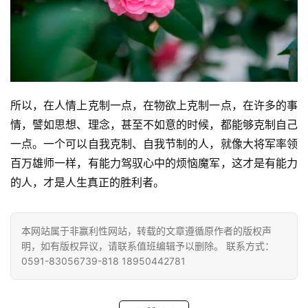
谈
心
乐
菩
提
所以，在人情上克制一点，在物欲上克制一点，在许多的事
情，譬如思想、理念，甚至不如意的时候，都能够克制自己
专
一点。一个可以自我克制、自我节制的人，就像大将军率领
题
百万雄师一样，有能力驾驭心中的烦恼魔军，这才是有能力
的人，才是人生真正的胜利者。
公
益
慈
本网站属于非赢利性网站，转载的文章遵循原作者的版权声
善
明，如有版权异议，请联系值班编辑予以删除。 联系方式：
0591-83056739-818 18950442781
佛
教