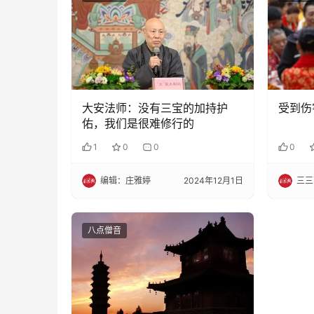
大安法师：没有三宝的加持护
受到伤
佑，我们是很难修行的
1
0
0
0
编辑：庄雅婷
2024年12月1日
三三
八点僧音