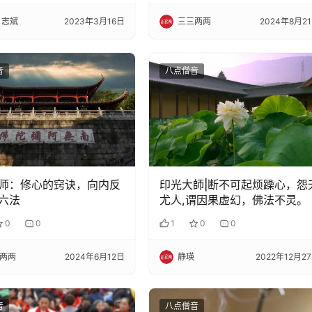
 志斌
2023年3月16日
三三两两
2024年8月2
音
八点僧音
师：修心的窍诀，向内反
印光大師|断不可起烦躁心，怨
六法
尤人,谓因果虚幻，佛法不灵。
0
0
1
0
0
两两
2024年6月12日
静瑛
2022年12月2
音
八点僧音