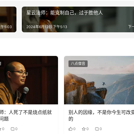
星云法师：能克制自己，过于胜他人
午5:03
2024年6月12日 下午5:13
下
音
八点僧音
师：人死了不是烧点纸就
别人的因缘，不是你今生可改
问题
的
0
0
0
0
0