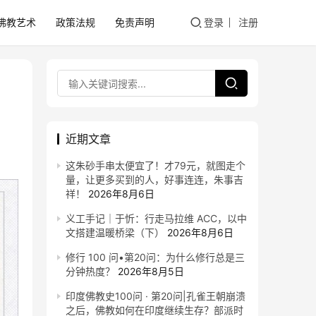
佛教艺术
政策法规
免责声明
登录
注册
近期文章
这朱砂手串太便宜了！才79元，就图走个
量，让更多买到的人，好事连连，朱事吉
祥！
2026年8月6日
义工手记｜于忻：行走马拉维 ACC，以中
文搭建温暖桥梁（下）
2026年8月6日
修行 100 问•第20问：为什么修行总是三
分钟热度？
2026年8月5日
印度佛教史100问 · 第20问|孔雀王朝崩溃
之后，佛教如何在印度继续生存？部派时