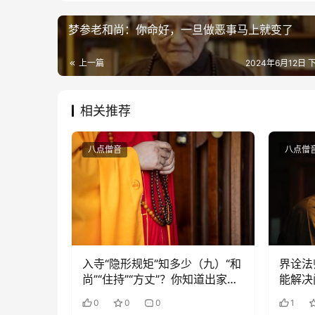
梦参老和尚：你命好，一旦做恶事马上就变了
上一篇
2024年6月12日 下
相关推荐
八点僧音
八点僧
入寺“隐形规矩”知多少（九）“和
界诠法
尚”“住持”“方丈”？你知道出家人
能解决
如何称呼吗？
0
0
0
1