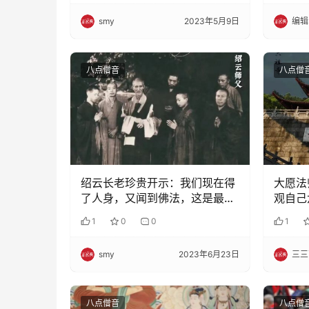
smy
2023年5月9日
编辑
八点僧音
八点僧
绍云长老珍贵开示：我们现在得
大愿法
了人身，又闻到佛法，这是最大
观自己
的庆幸事
1
0
0
1
smy
2023年6月23日
三三
八点僧音
八点僧