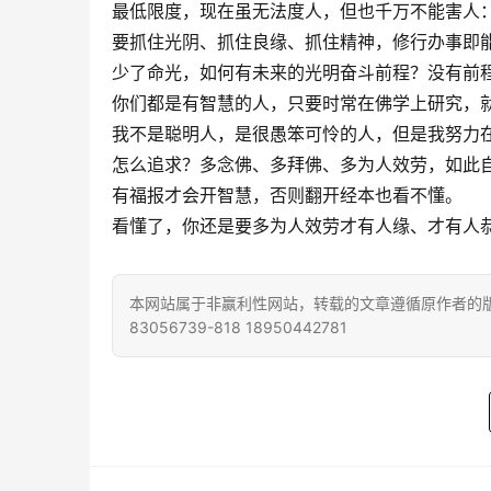
最低限度，现在虽无法度人，但也千万不能害人
要抓住光阴、抓住良缘、抓住精神，修行办事即
少了命光，如何有未来的光明奋斗前程？没有前
你们都是有智慧的人，只要时常在佛学上研究，
我不是聪明人，是很愚笨可怜的人，但是我努力
怎么追求？多念佛、多拜佛、多为人效劳，如此
有福报才会开智慧，否则翻开经本也看不懂。
看懂了，你还是要多为人效劳才有人缘、才有人
本网站属于非赢利性网站，转载的文章遵循原作者的版
83056739-818 18950442781