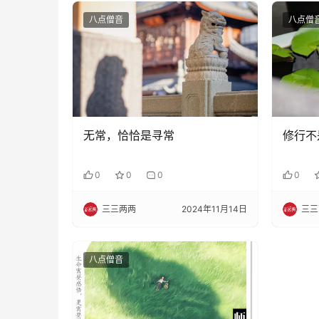
八点僧音
八点僧
无常，恰恰是寻常
修行不
0
0
0
0
三三两两
2024年11月14日
三三
八点僧音