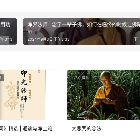
好用功
净界法师 : 念了一辈子佛，如何在临终的时候让佛
前
午3:13
2024年9月3日 下午3:33
下
音
八点僧音
0问》精选 | 通途与净土难
大悲咒的念法