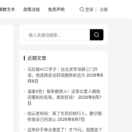
佛教艺术
政策法规
免责声明
登录
注册
近期文章
马拉维ACC学子｜台北求学深耕三门外
语，他选择走出舒适圈奔赴远方
2026年8
月8日
温柔9色！每条都想入！这条比爱人拥抱
还暖和的毛毯，柔软舒适！
2026年8月7
日
绍云老和尚：真了生死的修行人，要仔细
检查自己的发心
2026年8月7日
这朱砂手串太便宜了！才79元，就图走个