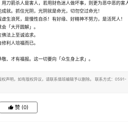
：用刀箭杀人是害人，若用财色迷人做坏事，则更为恶中恶的害
能成就。抓住光阴，光阴就是命光，切勿空过命光！
程虚生浪死，是慢性自杀！有好缘、好精神不努力，是活死人！
就会「大开圆解」。
在佛法上至诚追求。
自修利人培福而已。
恭敬、才有福报。这一切要向「众生身上求」。
权声明，如有版权异议，请联系值班编辑予以删除。 联系方式：0591-
赞
(0)