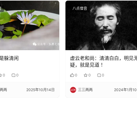
音
八点僧音
是躲清闲
虚云老和尚：清清白白，明见
疑，就是见道 ！
0
0
0
0
0
两两
2025年10月14日
三三两两
2024年1月1