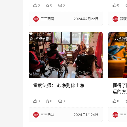
0
0
0
0
三三两两
2024年2月22日
静瑛
八点僧音
八点僧
當度法师： 心净则佛土净
懂得了
运的方
0
0
0
0
三三两两
2024年1月24日
三三