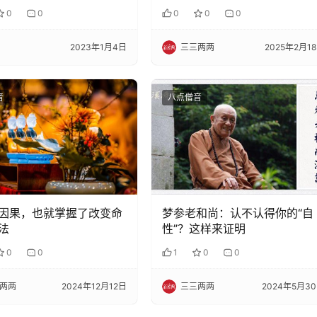
0
0
0
0
0
2023年1月4日
三三两两
2025年2月1
音
八点僧音
因果，也就掌握了改变命
梦参老和尚：认不认得你的“自
法
性”？这样来证明
0
0
1
0
0
两两
2024年12月12日
三三两两
2024年5月3