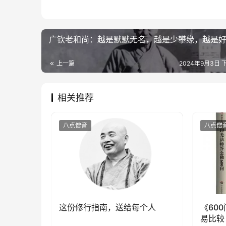
广钦老和尚：越是默默无名，越是少攀缘，越是
上一篇
2024年9月3日 下
相关推荐
八点僧音
八点僧
这份修行指南，送给每个人
《60
易比较