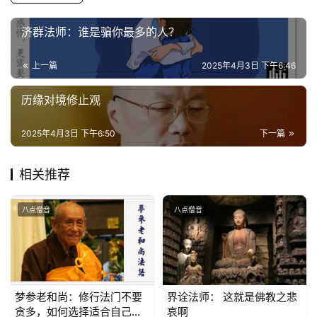
济群法师：谁是骗你最多的人？
心
乐
上一篇
2025年4月3日 下午6:46
菩
提
历缘对境修止观
专
2025年4月3日 下午6:50
下一篇
题
相关推荐
公
益
八点僧音
八点僧音
慈
善
佛
教
梦参老和尚：修行法门不要
界诠法师： 这就是佛教之悲
人
贪多，如何选择适合自己的
哀啊
登录
注册