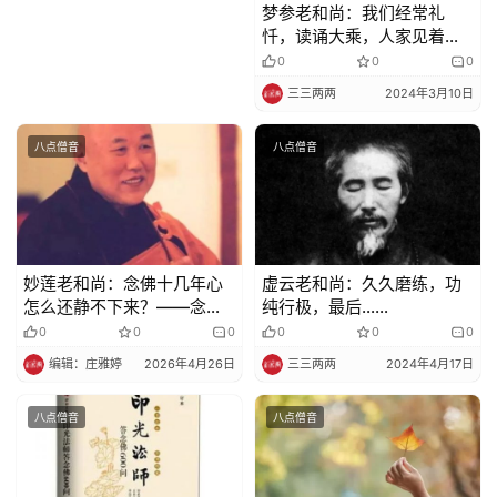
梦参老和尚：我们经常礼
政
忏，读诵大乘，人家见着你
策
就生欢喜心
0
0
0
法
三三两两
2024年3月10日
规
八点僧音
八点僧音
免
责
声
明
妙莲老和尚：念佛十几年心
虚云老和尚：久久磨练，功
怎么还静不下来？——念佛
纯行极，最后……
正确的方法
0
0
0
0
0
0
编辑：庄雅婷
2026年4月26日
三三两两
2024年4月17日
八点僧音
八点僧音