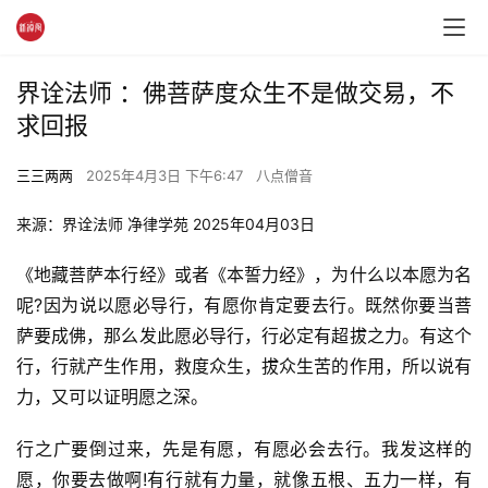
界诠法师 ：佛菩萨度众生不是做交易，不
求回报
三三两两
2025年4月3日 下午6:47
八点僧音
来源：界诠法师 净律学苑 2025年04月03日 
《地藏菩萨本行经》或者《本誓力经》，为什么以本愿为名
呢?因为说以愿必导行，有愿你肯定要去行。既然你要当菩
萨要成佛，那么发此愿必导行，行必定有超拔之力。有这个
行，行就产生作用，救度众生，拔众生苦的作用，所以说有
力，又可以证明愿之深。
行之广要倒过来，先是有愿，有愿必会去行。我发这样的
愿，你要去做啊!有行就有力量，就像五根、五力一样，有