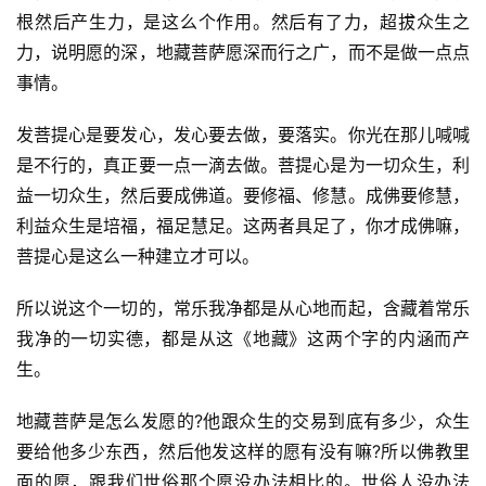
根然后产生力，是这么个作用。然后有了力，超拔众生之
力，说明愿的深，地藏菩萨愿深而行之广，而不是做一点点
事情。
发菩提心是要发心，发心要去做，要落实。你光在那儿喊喊
是不行的，真正要一点一滴去做。菩提心是为一切众生，利
益一切众生，然后要成佛道。要修福、修慧。成佛要修慧，
利益众生是培福，福足慧足。这两者具足了，你才成佛嘛，
菩提心是这么一种建立才可以。
所以说这个一切的，常乐我净都是从心地而起，含藏着常乐
我净的一切实德，都是从这《地藏》这两个字的内涵而产
生。
地藏菩萨是怎么发愿的?他跟众生的交易到底有多少，众生
要给他多少东西，然后他发这样的愿有没有嘛?所以佛教里
面的愿，跟我们世俗那个愿没办法相比的。世俗人没办法