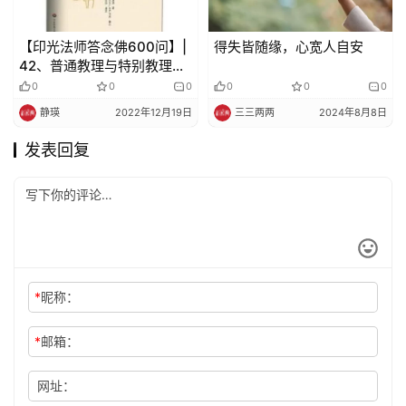
【印光法师答念佛600问】|
得失皆随缘，心宽人自安
42、普通教理与特别教理有
什么区别？
0
0
0
0
0
0
静瑛
2022年12月19日
三三两两
2024年8月8日
发表回复
*
昵称：
*
邮箱：
网址：