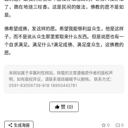
了，跪在地烧三柱香。这是民间的做法，佛教的愿不是如
是。
佛希望成佛，发这样的愿。希望我能够利益众生，他是这样
子，而不是说从众生那里索取来什么东西。但是说愿也有一
个自求满足。满足什么?满足成佛、满足度众生，这佛教的
资
愿。
讯
八
本网站属于非赢利性网站，转载的文章遵循原作者的版权声
点
明，如有版权异议，请联系值班编辑予以删除。 联系方式：
僧
0591-83056739-818 18950442781
音
高
赞
(0)
僧
访
生成海报
0
0
谈