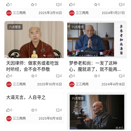
物
法门？
1
0
0
0
0
0
三三两两
2025年3月10日
三三两两
2024年1月27日
寺
院
八点僧音
八点僧音
巡
礼
视
频
天因律师：做家务或者吃饭
梦参老和尚：一发了这种
时听经，会不会不恭敬
心，魔就退了，就不能再近
你的身了
0
0
0
0
0
0
纪
三三两两
2025年10月15日
三三两两
2024年4月18日
录
大道无言，人自寻之
八点僧音
八点僧音
佛
教
0
0
0
艺
三三两两
2025年6月18日
术