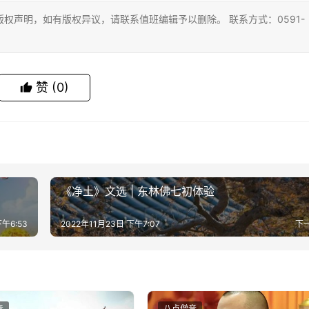
权声明，如有版权异议，请联系值班编辑予以删除。 联系方式：0591-
赞
(0)
《净土》文选 | 东林佛七初体验
下午6:53
2022年11月23日 下午7:07
下
音
八点僧音