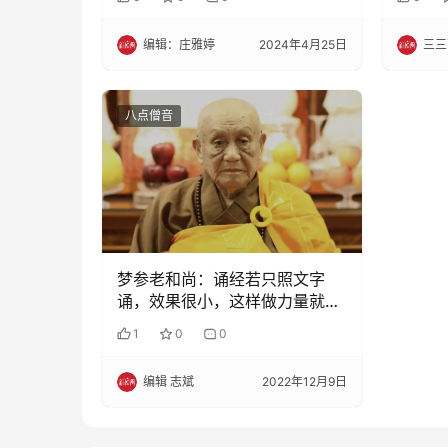
编辑：庄雅婷
2024年4月25日
三三
八点僧音
梦参老和尚：诵经若只照文字
诵，效果很小，这样做力量就大
了
1
0
0
编辑 志斌
2022年12月9日