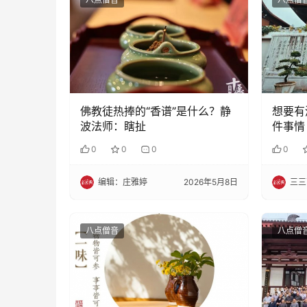
佛教徒热捧的“香谱”是什么？静
想要有
波法师：瞎扯
件事情
0
0
0
0
编辑：庄雅婷
2026年5月8日
三三
八点僧音
八点僧