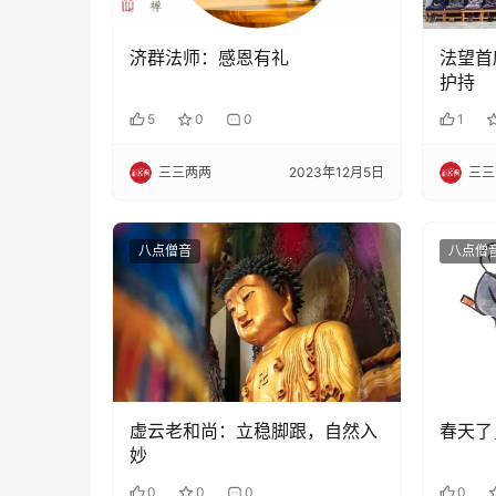
济群法师：感恩有礼
法望首
护持
5
0
0
1
三三两两
2023年12月5日
三三
八点僧音
八点僧
虚云老和尚：立稳脚跟，自然入
春天了
妙
0
0
0
0