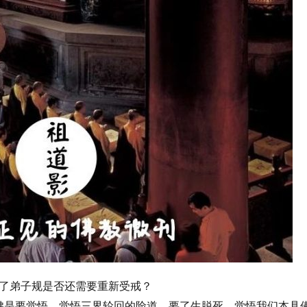
了弟子规是否还需要重新受戒？
佛是要觉悟，觉悟三界轮回的险道，要了生脱死，觉悟我们本具