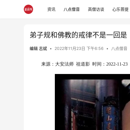
资讯
八点僧音
高僧访谈
心乐菩提
弟子规和佛教的戒律不是一回是 
编辑 志斌
•
2022年11月23日 下午6:56
•
八点僧音
来源：大安法师  祖道影  时间：2022-11-23