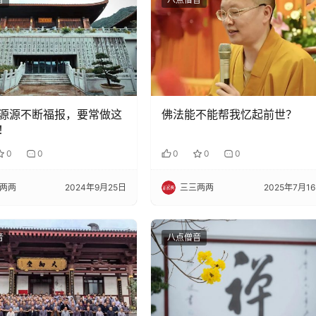
源源不断福报，要常做这
佛法能不能帮我忆起前世？
！
0
0
0
0
0
两两
2024年9月25日
三三两两
2025年7月1
音
八点僧音