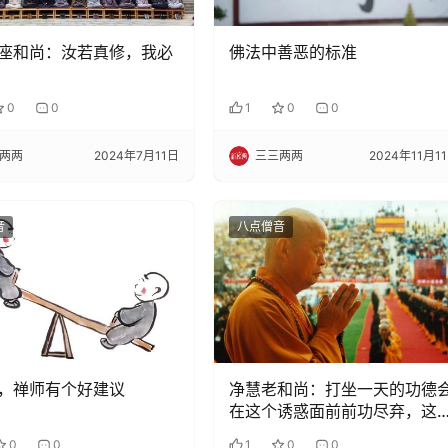
座和尚：汝若真修，我必
佛法中善恶的标准
0
0
1
0
0
两两
2024年7月11日
三三两两
2024年11月1
音
八点僧音
，禅师有个好建议
净慧老和尚：打坐一天的功德
在这个诱惑面前前功尽弃，这
对不是耸人听闻
0
0
1
0
0