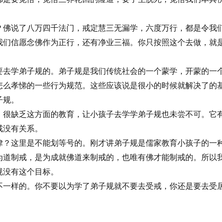
？佛说了八万四千法门，戒定慧三无漏学，六度万行，都是令我
我们信愿念佛作为正行，还有净业三福。你只按照这个去做，就
要去学弟子规的。弟子规是我们传统社会的一个蒙学，开蒙的一
怎么孝悌的一些行为规范。这些应该说是很小的时候就解决了的
子规。
，很缺乏这方面的教育，让小孩子去学学弟子规也未尝不可。它
戒没有关系。
律？这里是不能划等号的。刚才讲弟子规是儒家教育小孩子的一
为道制戒，是为成就佛道来制戒的，也唯有佛才能制戒的。所以
规没有这个目标。
不一样的。你不要以为学了弟子规就不要去受戒，你还是要去受