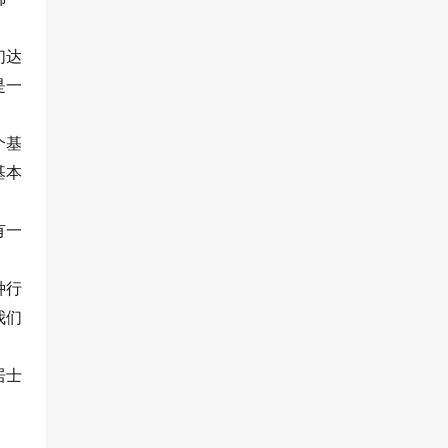
们达
是一
个基
基本
有一
种行
我们
居士