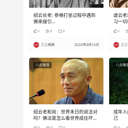
绍云长老: 参禅打坐过程中遇到
虚云老
佛来接引…
习一切
宣扬佛
1
0
0
1
三三两两
2024年9月13日
三三
八点僧音
八点僧
绍云老和尚：世界末日的说法对
成年人
吗？佛法是怎么看世界成住坏空
己
的？
0
0
0
0