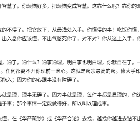
开智慧了。你烦恼好多，把烦恼变成智慧。这靠什么呢？靠你的
玄的不得了。把它放下，从最浅处入手。你懂得的事！吃饭你懂
；出入息你应该懂，不出气憋死你了，对不对？你从这上入手，
观，通了。通什么？通事通理，明白事也明白理，你就自在了。
了。任何都离不开你现前一念心。这就是密宗最高的密。修大手
都能入；因为你的心跟事没有障碍了。
心就是理，理事无碍了。因为事就是理，每件事都是显理的，你
遍于事；那个事情一定能做得好，所以叫以理成事。
法懂，在《华严疏钞》或《华严合论》去找，越找你越进去钻不