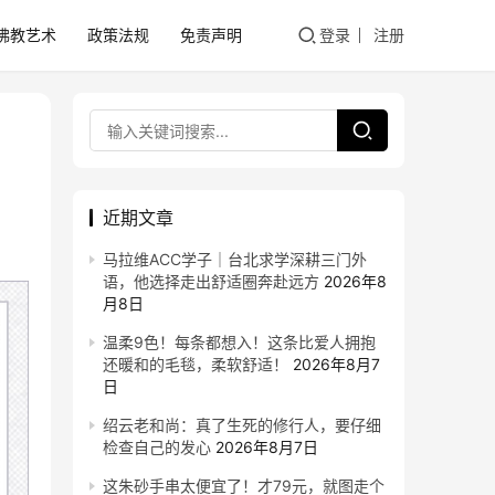
佛教艺术
政策法规
免责声明
登录
注册
近期文章
马拉维ACC学子｜台北求学深耕三门外
语，他选择走出舒适圈奔赴远方
2026年8
月8日
温柔9色！每条都想入！这条比爱人拥抱
还暖和的毛毯，柔软舒适！
2026年8月7
日
绍云老和尚：真了生死的修行人，要仔细
检查自己的发心
2026年8月7日
这朱砂手串太便宜了！才79元，就图走个