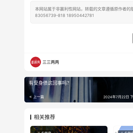
本网站属于非赢利性网站，转载的文章遵循原作者的版
83056739-818 18950442781
三三两两
有受身债这回事吗？
上一篇
2024年7月22日 下
相关推荐