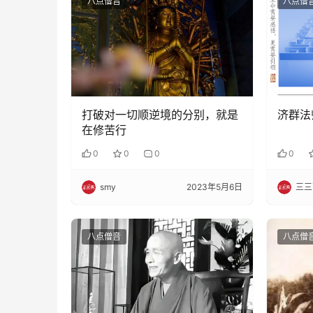
八点僧音
八点僧
打破对一切顺逆境的分别，就是
济群法
在修苦行
0
0
0
0
smy
2023年5月6日
三三
八点僧音
八点僧