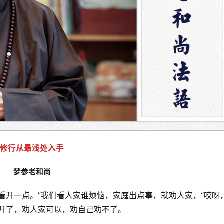
修行从最浅处入手
梦参老和尚
看开一点。”我们看人家谁烦恼，家庭出点事，就劝人家，“哎呀
不开了，劝人家可以，劝自己劝不了。