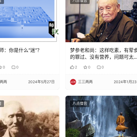
音
八点僧音
师：你是什么“迷”？
梦参老和尚：这样吃素，有荤
的罪过、没有营养，问题可太
了！
0
0
2
0
0
两两
2024年5月27日
三三两两
2024年1月2
音
八点僧音