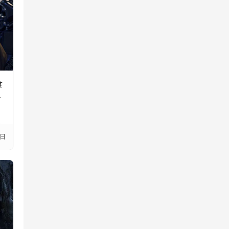
食
大
3日