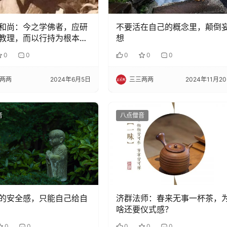
和尚：今之学佛者，应研
不要活在自己的概念里，颠倒
教理，而以行持为根本，
想
法，使佛法灯灯相续
0
0
0
0
0
两两
2024年6月5日
三三两两
2024年11月2
音
八点僧音
的安全感，只能自己给自
济群法师：春来无事一杯茶，
啥还要仪式感？
0
0
0
0
0