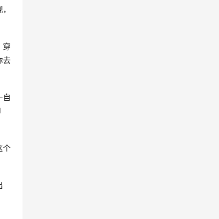
观，
，穿
你去
一自
印
这个
出