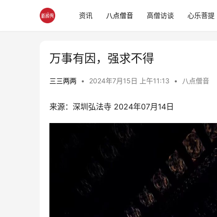
资讯
八点僧音
高僧访谈
心乐菩提
万事有因，强求不得
三三两两
•
2024年7月15日 上午11:13
•
八点僧音
来源：深圳弘法寺 2024年07月14日