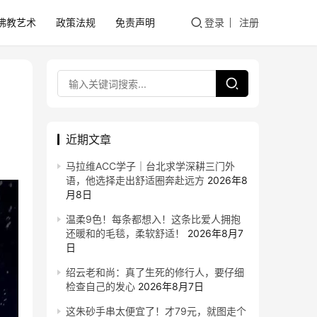
佛教艺术
政策法规
免责声明
登录
注册
近期文章
马拉维ACC学子｜台北求学深耕三门外
语，他选择走出舒适圈奔赴远方
2026年8
月8日
温柔9色！每条都想入！这条比爱人拥抱
还暖和的毛毯，柔软舒适！
2026年8月7
日
绍云老和尚：真了生死的修行人，要仔细
检查自己的发心
2026年8月7日
这朱砂手串太便宜了！才79元，就图走个