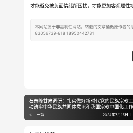
才能避免被负面情绪所困扰，才能更加客观理性
本网站属于非赢利性网站，转载的文章遵循原作者的版
83056739-818 18950442781
石泰峰甘肃调研：扎实做好新时代党的民族宗教工
动铸牢中华民族共同体意识和我国宗教中国化工
走实
上一篇
2024年7月15日 上