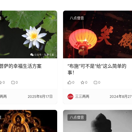
音
八点僧音
菩萨的幸福生活方案
“布施”可不是“给”这么简单的
事！
0
0
0
0
0
两两
2025年6月17日
三三两两
2024年8月2
音
八点僧音