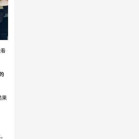
能看
的
结果
。
此，