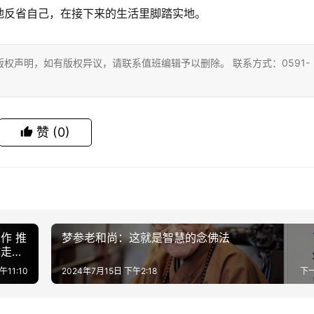
地反省自己，在接下来的生活里脚踏实地。
权声明，如有版权异议，请联系值班编辑予以删除。 联系方式：0591-
赞
(0)
作 推
梦参老和尚：这就是智慧的念佛法
作走深
午11:10
2024年7月15日 下午2:18
下