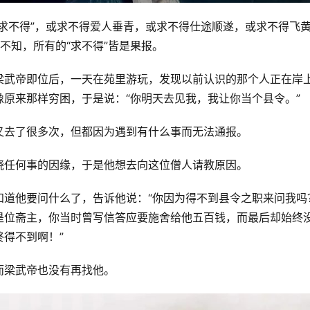
求不得”，或求不得爱人垂青，或求不得仕途顺遂，或求不得飞
不知，所有的“求不得”皆是果报。
梁武帝即位后，一天在苑里游玩，发现以前认识的那个人正在岸
原来那样穷困，于是说：“你明天去见我，我让你当个县令。”
又去了很多次，但都因为遇到有什么事而无法通报。
晓任何事的因缘，于是他想去向这位僧人请教原因。
知道他要问什么了，告诉他说：“你因为得不到县令之职来问我吗
是位斋主，你当时曾写信答应要施舍给他五百钱，而最后却始终
得不到啊！”
而梁武帝也没有再找他。