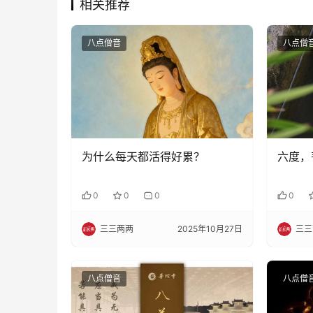
相关推荐
八点僧音
八点僧
为什么每天都活得好累？
六度，
0
0
0
0
三三两两
2025年10月27日
三三
八点僧音
八点僧