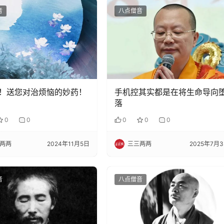
音
八点僧音
！送您对治烦恼的妙药！
手机控其实都是在将生命导向
落
0
0
0
0
0
两两
2024年11月5日
三三两两
2025年7月
音
八点僧音