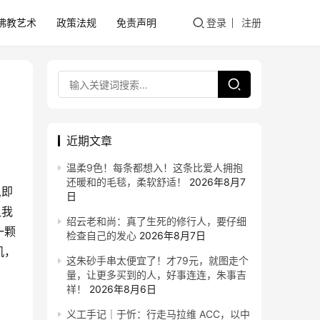
佛教艺术
政策法规
免责声明
登录
注册
近期文章
温柔9色！每条都想入！这条比爱人拥抱
还暖和的毛毯，柔软舒适！
2026年8月7
以即
日
让我
绍云老和尚：真了生死的修行人，要仔细
一颗
检查自己的发心
2026年8月7日
机，
这朱砂手串太便宜了！才79元，就图走个
量，让更多买到的人，好事连连，朱事吉
祥！
2026年8月6日
义工手记｜于忻：行走马拉维 ACC，以中