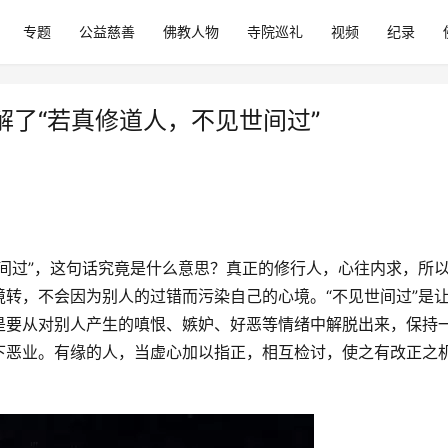
专题
公益慈善
佛教人物
寺院巡礼
视频
纪录
了“若真修道人，不见世间过”
间过”，这句话究竟是什么意思？真正的修行人，心往内求，所
转，不会因为别人的过错而污染自己的心境。“不见世间过”是
是要从对别人产生的嗔恨、嫉妒、好恶等情绪中解脱出来，保持
下恶业。有缘的人，当虚心加以指正，相互检讨，使之有改正之