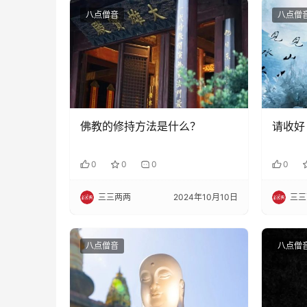
八点僧音
八点僧
佛教的修持方法是什么？
请收好
0
0
0
0
三三两两
2024年10月10日
三三
八点僧音
八点僧