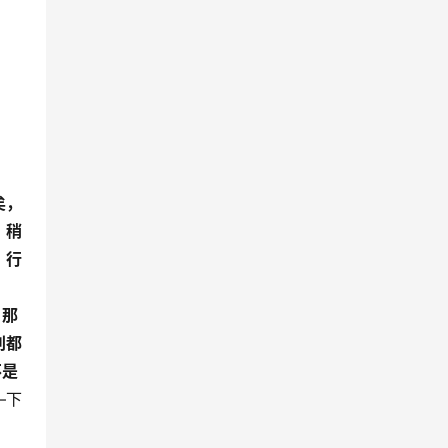
矣，
。稍
，行
，那
别都
不是
—下