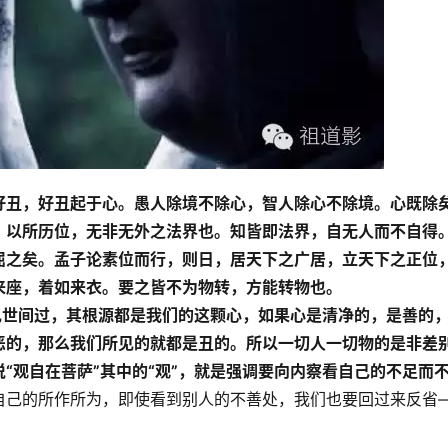
好丑，好丑起于心。愚人除境不除心，智人除心不除境。心既除
。以所历位，无非无外之法界也。知皆即法界，自无人而不自得
屈之矣。孟子论素位而行，则日，居天下之广居，立天下之正位
来座，着如来衣。要之皆不为物转，方能转物也。
见世间过，其根源都是我们的这颗心，如果心是清净的，是善的
恶的，那么我们所见的就都是丑的。
所以一切人一切物的是非差
说“观自在菩萨”其中的“观”，就是强调要向内察看自己的不足而
自己的所作所为，即使看到别人的不善处，我们也要回过来反省