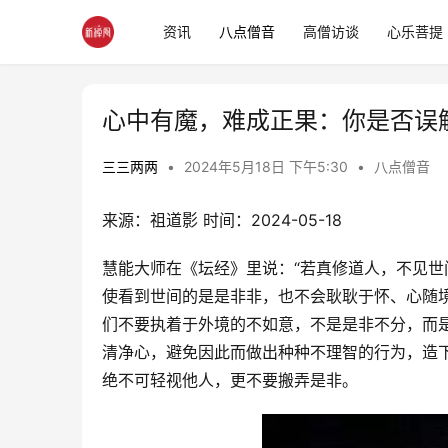
资讯
八点僧音
高僧访谈
心乐菩提
心中有魔，难成正果：你是否误解
三三两两
•
2024年5月18日 下午5:30
•
八点僧音
来源：祖道影 时间：2024-05-18
慧能大师在《坛经》里说：“若真修道人，不见世
使看到世间的是是非非，也不会耿耿于怀、心随境
们不要执着于外境的不如意，不是是非不分，而
清净心，避免因此而做出种种不理智的行为，造
绝不可轻视他人，更不要搬弄是非。