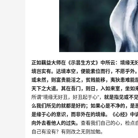
正如藕益大师在《示昙生方丈》中所云：境缘无
境岂实有。达境本空，便能素位而行，不愿乎外
或未然，则富贵能淫之，贫贱能移，夷狄患难能
天下之大道。其在吾门，则日，入如来室，坐如
所谓“境缘无好丑，好丑起于心”，
就是指见或不
么我们所见的就都是好的；
如果心是不净的，是
是缘于心的意识，而非外在的境缘。
《心经》中
向外去看他人的过失。
查看我们自己的心，检点
自己有没有？有则改之无则加勉。