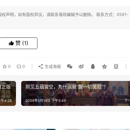
权声明，如有版权异议，请联系值班编辑予以删除。 联系方式：0591-
赞
(1)
0
0
生成海报
首正版
照见五蕴皆空，为什么就“度一切苦厄”？
午4:28
2024年5月18日 下午5:49
下