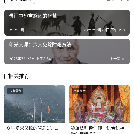
公
益
佛门中趋吉避凶的智慧
慈
善
上一篇
2025年7月23日 下午3:10
佛
印光大师：六大免除障难方法
教
人
2025年7月23日 下午3:54
下一篇
登录
注册
物
相关推荐
寺
院
八点僧音
八点僧音
巡
礼
视
频
众生多求贪欲的背后是……
静波法师谈信仰：信佛信神