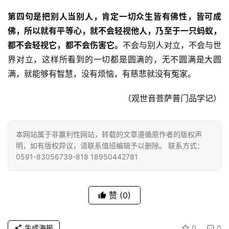
八
点
第四句是把别人当别人，肯定一切众生皆有佛性，皆可成
僧
佛，所以就有平等心，就不会轻视他人，乃至于一只蚂蚁，
音
都不会轻视它，都不会伤害它。
不会与别人对立，不会与世
界对立，这样所看到的一切都是圆满的，无不圆满是大圆
高
满，就能够有智慧，没有烦恼，有慈悲就没有冤家。
僧
访
（观世音菩萨普门品学记）
谈
心
本网站属于非赢利性网站，转载的文章遵循原作者的版权声
乐
明，如有版权异议，请联系值班编辑予以删除。 联系方式：
菩
0591-83056739-818 18950442781
提
赞
(0)
专
题
生成海报
0
0