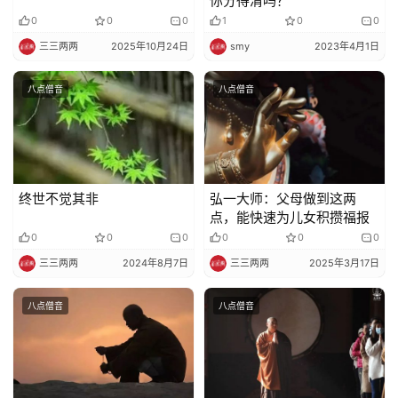
你分得清吗？
0
0
0
1
0
0
纪
录
三三两两
2025年10月24日
smy
2023年4月1日
八点僧音
八点僧音
佛
教
艺
术
终世不觉其非
弘一大师：父母做到这两
政
点，能快速为儿女积攒福报
策
0
0
0
0
0
0
法
三三两两
2024年8月7日
三三两两
2025年3月17日
规
八点僧音
八点僧音
免
责
声
明