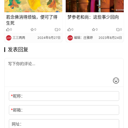
若念佛消得烦恼，便可了得
梦参老和尚：这些事少回向
生死
0
0
0
0
0
0
三三两两
2024年9月27日
编辑：庄雅婷
2023年8月24日
发表回复
*
昵称：
*
邮箱：
网址：