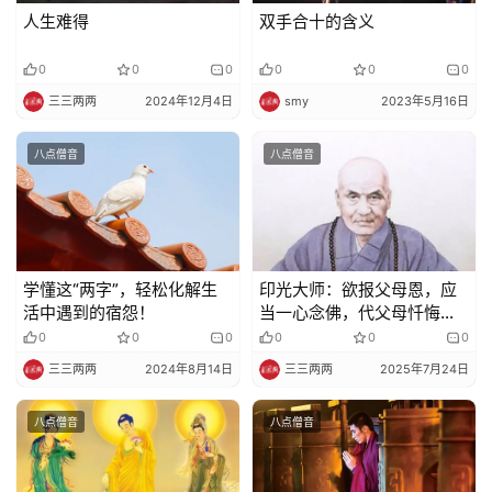
人生难得
双手合十的含义
0
0
0
0
0
0
三三两两
2024年12月4日
smy
2023年5月16日
八点僧音
八点僧音
学懂这“两字”，轻松化解生
印光大师：欲报父母恩，应
活中遇到的宿怨！
当一心念佛，代父母忏悔业
障
0
0
0
0
0
0
三三两两
2024年8月14日
三三两两
2025年7月24日
八点僧音
八点僧音