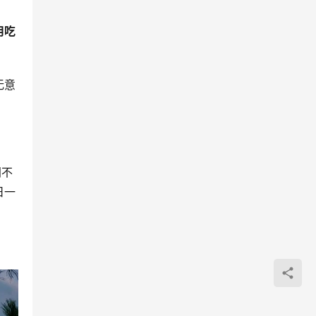
用吃
无意
间不
日一