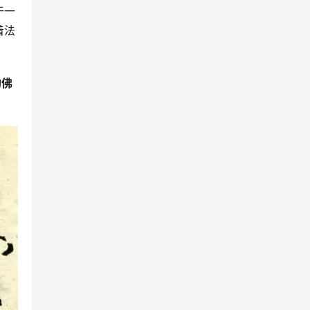
干一
着法
的佛