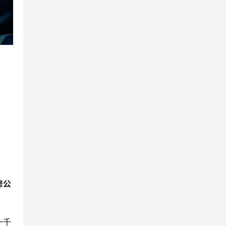
修公
一千