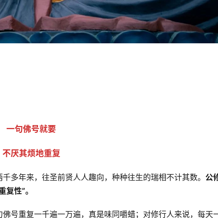
一句佛号就要
不厌其烦地重复
两千多年来，往圣前贤人人趣向，种种往生的瑞相不计其数。
公
重复性”。
句佛号重复一千遍一万遍，真是味同嚼蜡；对修行人来说，每天