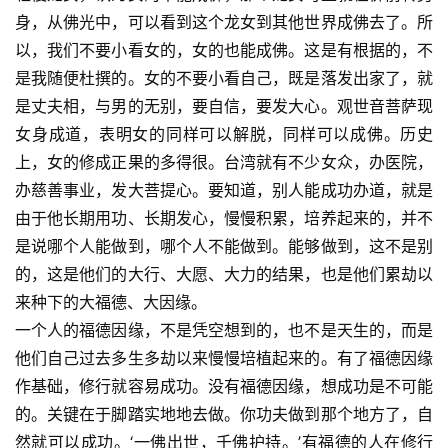
身，从佛光中，可以看到这个龙女到其他世界成佛去了。所
以，我们不要小看女的，女的也能成佛。这是有根据的，不
是我随便杜撰的。女的不要小看自己，既是落发出家了，就
是丈夫相，与男的无别，要自信，要发大心。观世音菩萨现
女身成道，表明女的同样可以解脱，同样可以成佛。历史
上，女的修成正果的多得很。台湾就有不少女众，办医院，
办慈善事业，发大菩提心。要知道，别人能成功办道，就是
由于他长期用功、长期发心，慢慢积累，培养起来的，并不
是说哪个人能做到，哪个人不能做到。能够做到，这不是别
的，这是他们的大行、大愿、大力的结果，也是他们累劫以
来种下的大福德、大因缘。
一个人的福德因缘，不是凭空想到的，也不是天生的，而是
资
他们自己过去多生多劫以来慢慢培植起来的。有了福德因缘
讯
作基础，修行就容易成功。没有福德因缘，想成功是不可能
的。关键在于脚踏实地地去做。你功夫做到那个地方了，自
八
然就可以成功。‘一佛出世，千佛护持。’有福德的人在修行