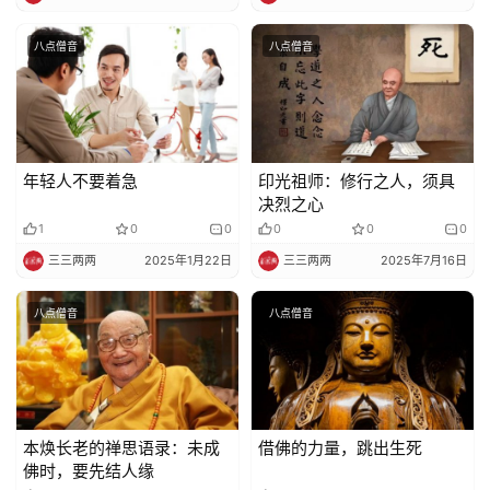
八点僧音
八点僧音
年轻人不要着急
印光祖师：修行之人，须具
决烈之心
1
0
0
0
0
0
三三两两
2025年1月22日
三三两两
2025年7月16日
八点僧音
八点僧音
本焕长老的禅思语录：未成
借佛的力量，跳出生死
佛时，要先结人缘