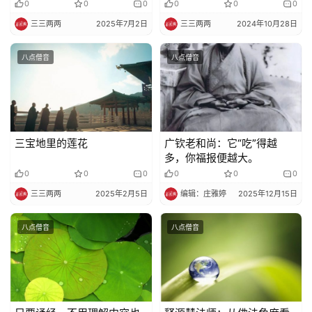
0
0
0
0
0
0
三三两两
2025年7月2日
三三两两
2024年10月28日
八点僧音
八点僧音
三宝地里的莲花
广钦老和尚：它“吃”得越
多，你福报便越大。
0
0
0
0
0
0
三三两两
2025年2月5日
编辑：庄雅婷
2025年12月15日
八点僧音
八点僧音