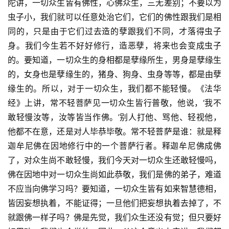
陀讲，一切众生皆有佛性，心佛众生，三无差别；不要以为
虫子小，我们就可以任意处治它们，它们的佛性跟我们是相
同的，只是由于它们过去造的孽跟我们不同，才落得虫子
身。我们今生若不好好修行，造恶孽，将来也会变成虫子
的。要知道，一切众生的身相都是孽缘所生，男身是孽缘生
的，女身也是孽缘生的，猪身、狗身、虫身等等，都是由孽
缘生的。所以，对于一切众生，我们都不能轻慢。《法华
经》上讲，常不轻菩萨见一切众生皆行普敬，他说，‘我不
敢轻慢汝等，汝等皆当作佛。’别人打他、骂他、轻视他，
他都不在意，还是对人毕恭毕敬。常不轻菩萨是谁：就是释
迦牟尼佛在因地修行中的一个菩萨行者。释迦牟尼佛成佛
了，对众生尚不敢轻慢，我们今天对一切众生还敢轻慢吗，
佛在因地中对一切众生尚如此恭敬，我们是佛的弟子，难道
不应当向佛学习吗？要知道，一切众生皆有如来智慧德相，
皆因妄想执着，不能证得；一旦他们把妄想执着去掉了，不
就跟佛一样子吗？佛是先觉，我们众生还没有觉；但只要好