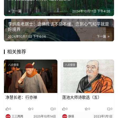
上一篇
2024年10月11日 下午4:26
李炳南老居士：念佛应该不急不缓，念到心气和平就是
好境界
2024年10月11日 下午6:06
下一篇
相关推荐
八点僧音
八点僧音
净慧长老：行亦禅
莲池大师诗歌选（五）
0
0
0
0
0
0
三三两两
2025年10月14日
静瑛
2023年1月1日