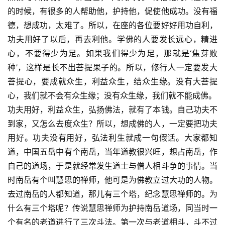
点
的时候，有很多的人帮助他，护持他，促使他成功。没有福
僧
音
德，想成功，太难了。所以，在座的各位要好好用功自利，
功夫用好了以后，再去利他。学佛的人要发长远心，精进
高
心，不要得少为足。如果我们得少为足，那就是‘焦芽败
僧
种’，这样是长不出菩提果子的。所以，修行人一定要发大
访
菩提心，要成就众生，利益众生，结众生缘。没有大菩提
谈
心，我们就不会有众生缘；没有众生缘，我们就不能成佛。
功夫用好，利益众生，弘扬佛法，就有了本钱。自己功夫不
心
到家，又怎么去度众生？所以，想成佛的人，一定要把功夫
乐
用好。功夫没有用好，弘法利生就成一句假话。大家都知
菩
道，中国五岳中有个南岳，当年道教很兴旺，想占南岳，作
提
自己的道场，于是就经常发生道士与僧人相斗争的事情。当
专
时南岳有个叫慧思的禅师，他可是为佛教立过大功的人物。
题
去过南岳的人都知道，那儿有三个塔，纪念慧思禅师的。为
什么有三个塔呢？传说慧思禅师为护持南岳道场，同当时一
公
个有名的老道进行了三次斗法。第一次与老道相斗，斗不过