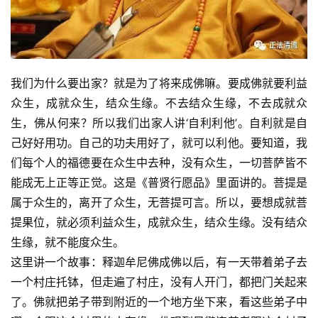
我们为什么要出家？就是为了将来成佛嘛。要成佛就要利益
众生，成就众生，结众生缘。不去结众生缘，不去成就众
生，佛从何来？所以我们出家人讲‘自利利他’。自利就是自
己好好用功。自己的功夫用好了，就可以利他。要知道，我
们每个人的福德要在众生中去种，没有众生，一切菩萨皆不
能成无上正等正觉。这是《普贤行愿品》里面讲的。菩提是
属于众生的，离开了众生，无菩提可言。所以，要想成就菩
提果位，就必须利益众生，成就众生，结众生缘。没有结众
生缘，就不能度众生。
这里讲一个故事：释迦牟尼佛成佛以后，有一天带着弟子去
一个村庄托钵，但走遍了村庄，没有人开门，都把门关起来
了。佛就把弟子带到附近的一个地方坐下来，看这些弟子中