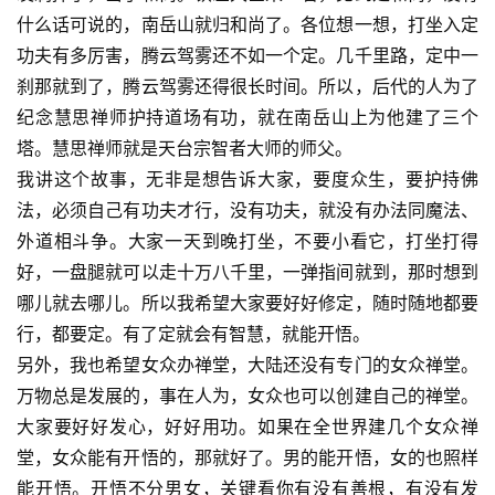
纪
什么话可说的，南岳山就归和尚了。各位想一想，打坐入定
录
功夫有多厉害，腾云驾雾还不如一个定。几千里路，定中一
刹那就到了，腾云驾雾还得很长时间。所以，后代的人为了
佛
教
纪念慧思禅师护持道场有功，就在南岳山上为他建了三个
艺
塔。慧思禅师就是天台宗智者大师的师父。
术
我讲这个故事，无非是想告诉大家，要度众生，要护持佛
法，必须自己有功夫才行，没有功夫，就没有办法同魔法、
政
外道相斗争。大家一天到晚打坐，不要小看它，打坐打得
策
好，一盘腿就可以走十万八千里，一弹指间就到，那时想到
法
哪儿就去哪儿。所以我希望大家要好好修定，随时随地都要
规
行，都要定。有了定就会有智慧，就能开悟。
另外，我也希望女众办禅堂，大陆还没有专门的女众禅堂。
免
责
万物总是发展的，事在人为，女众也可以创建自己的禅堂。
声
大家要好好发心，好好用功。如果在全世界建几个女众禅
明
堂，女众能有开悟的，那就好了。男的能开悟，女的也照样
能开悟。开悟不分男女，关键看你有没有善根，有没有发