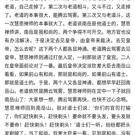
益
老道，自己走掉了。第二次与老道相斗，又斗不过，又走掉
慈
了。老道的本事很大，能腾云驾雾。第三次又与老道斗，这
善
一次慧思禅师的本事就大了。老道说南岳是他道士的，慧思
禅师讲，南岳是我和尚的，两个争得不可开交。地方官也没
佛
有办法解决。于是决定去见皇帝，由皇帝来裁决。去见皇
教
帝，怎么去呢？这下两个人都各显神通。老道腾云驾雾去见
人
登录
注册
物
皇帝，慧思禅师则通过打坐入定，一刹那就进了皇宫。二人
在皇帝面前论对了一番。最后皇帝决定派钦差大臣去南岳山
寺
看看，如果前山有和尚，那就是和尚的，如果前山有道士，
院
那就是道士的。于是，两个人又各显神通，都想早早赶回南
巡
岳山。老道依然是腾云驾雾，慧思禅师则在定中一下子就回
礼
南岳山了：大家想一想，腾云驾雾再快，也快不过心念啊。
慧思禅师回到南岳山，就对道士们说：‘你们的官司打输
视
了，你们赶快剃头，赶快剃头！要命就不要头发，要头发就
频
不要命！赶快剃头！赶快剃头！’道士们一听，纷纷都把头
发剃掉了，当了和尚。钦差大臣来一看，见到是和尚，没有