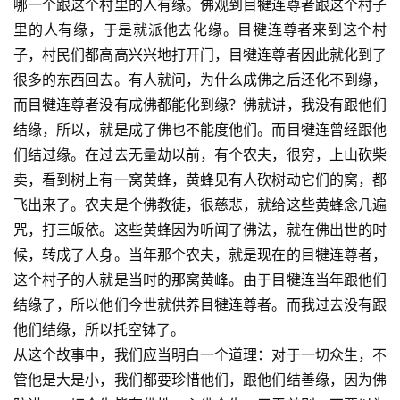
哪一个跟这个村里的人有缘。佛观到目犍连尊者跟这个村子
里的人有缘，于是就派他去化缘。目犍连尊者来到这个村
子，村民们都高高兴兴地打开门，目犍连尊者因此就化到了
很多的东西回去。有人就问，为什么成佛之后还化不到缘，
而目犍连尊者没有成佛都能化到缘？佛就讲，我没有跟他们
结缘，所以，就是成了佛也不能度他们。而目犍连曾经跟他
们结过缘。在过去无量劫以前，有个农夫，很穷，上山砍柴
卖，看到树上有一窝黄蜂，黄蜂见有人砍树动它们的窝，都
飞出来了。农夫是个佛教徒，很慈悲，就给这些黄蜂念几遍
咒，打三皈依。这些黄蜂因为听闻了佛法，就在佛出世的时
候，转成了人身。当年那个农夫，就是现在的目犍连尊者，
这个村子的人就是当时的那窝黄峰。由于目犍连当年跟他们
结缘了，所以他们今世就供养目犍连尊者。而我过去没有跟
他们结缘，所以托空钵了。
从这个故事中，我们应当明白一个道理：对于一切众生，不
管他是大是小，我们都要珍惜他们，跟他们结善缘，因为佛