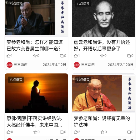
八点僧音
八点僧音
梦参老和尚：怎样才能知道
虚云老和尚讲，没有开悟还
已故六亲眷属生到哪一道？
好，开悟以后事更多了
1
0
0
1
0
0
三三两两
2024年4月2日
三三两两
2024年2月20日
八点僧音
八点僧音
原佛·观察|不落实讲经弘法、
梦参老和尚：诵经有无量的
大搞经忏佛事，未来中国佛
护法神
教将难以为继
0
0
0
2
0
0