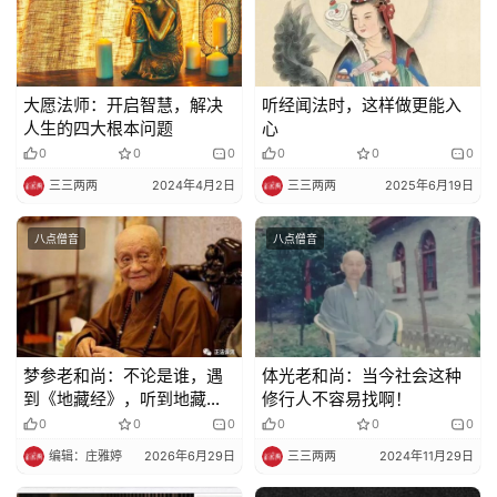
法
规
免
大愿法师：开启智慧，解决
听经闻法时，这样做更能入
责
人生的四大根本问题
心
声
0
0
0
0
0
0
明
三三两两
2024年4月2日
三三两两
2025年6月19日
八点僧音
八点僧音
梦参老和尚：不论是谁，遇
体光老和尚：当今社会这种
到《地藏经》，听到地藏王
修行人不容易找啊！
菩萨圣号都能成佛
0
0
0
0
0
0
编辑：庄雅婷
2026年6月29日
三三两两
2024年11月29日