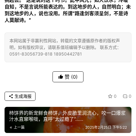
挑起去。”这是说的这个时节。此中风光，如人饮水，冷暖
乐
自知，不是言说所能表达的。到这地步的人，自然明白；未
菩
到这地步的人，说也没用。所谓“路逢剑客须呈剑，不是诗
提
人莫献诗。”
专
题
本网站属于非赢利性网站，转载的文章遵循原作者的版权声
明，如有版权异议，请联系值班编辑予以删除。 联系方式：
0591-83056739-818 18950442781
公
益
慈
赞
(0)
善
佛
生成海报
0
0
教
人
柿饼界的新宠鲜食柿饼，外皮脆里润流心，咬一口爆浆
登录
注册
物
汁水直窜喉咙，直呼“太过瘾了”……
上一篇
2025年2月25日 下午5:22
寺