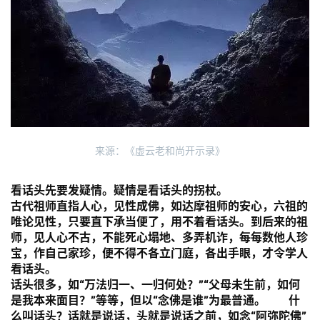
来源：《虚云老和尚开示录》
看话头先要发疑情。疑情是看话头的拐杖。
古代祖师直指人心，见性成佛，如达摩祖师的安心，六祖的
唯论见性，只要直下承当便了，用不着看话头。到后来的祖
师，见人心不古，不能死心塌地、多弄机诈，每每数他人珍
宝，作自己家珍，便不得不各立门庭，各出手眼，才令学人
看话头。
话头很多，如“万法归一、一归何处？”“父母未生前，如何
是我本来面目？”等等，但以“念佛是谁”为最普通。
什
么叫话头？话就是说话，头就是说话之前，如念“阿弥陀佛”