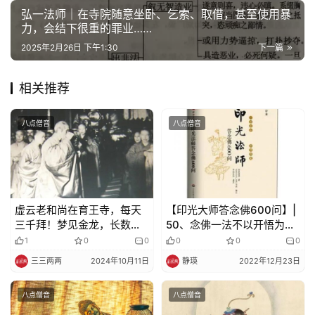
院
弘一法师｜在寺院随意坐卧、乞索、取借，甚至使用暴
力，会结下很重的罪业……
巡
礼
2025年2月26日 下午1:30
下一篇
视
相关推荐
频
八点僧音
八点僧音
纪
录
佛
虚云老和尚在育王寺，每天
【印光大师答念佛600问】|
教
三千拜！梦见金龙，长数
50、念佛一法不以开悟为
艺
丈，金光晃耀……
事，而念到极处亦能开悟，
1
0
0
0
0
0
术
为什么？
三三两两
2024年10月11日
静瑛
2022年12月23日
政
八点僧音
八点僧音
策