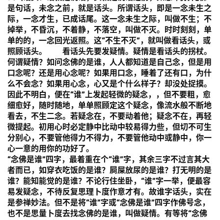
是句话，未念之前，就是话头。所谓话头，即是一念未生之
际，一念才生，已成话尾。这一念未生之际，叫做不生；不
掉举，不昏沉，不着静，不落空，叫做不灭。时时刻刻，单
单的的，一念回光返照。这“不生不灭”，就叫做看话头，或
照顾话头。
看话头先要发疑情。疑情是看话头的拐杖。
何谓疑情？如问念佛的是谁，人人都知道是自己念，但是用
口念呢？还是用心念呢？如果用口念，睡着了还有口，为什
么不会念？如果用心念，心又是个什么样子？却没处捉摸。
因此不明白，便在“谁”上发起轻微的疑念，，但不要粗，愈
细愈好，随时随地，单单照顾定这个疑念，像流水般不断地
看去，不生二念。若疑念在，不要动着他；疑念不在，再轻
微提起。初用心时必定静中比动中较易得力些，但切不可生
分别心，不要管他得力不得力，不要管他动中或静中，你一
心一意的用你的功好了。
“念佛是谁”四字，最着重在个“谁”字，其余三字不过言其大
者而已，如穿衣吃饭的是谁？屙屎放尿的是谁？打无明的是
谁？能知能觉的是谁？不论行住坐卧，“谁”字一举，便最容
易发疑念，不待反复思理卜度作意才有。故谁字话头，实在
是参禅妙法。但不是将“谁”字或“念佛是谁”四字作佛号念，
也不是思量卜度去找念佛的是谁，叫做疑情。有等将“念佛