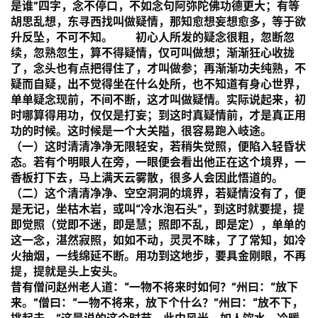
是谁”四字，念不停口，不如念句阿弥陀佛功德更大；有等
胡思乱想，东寻西找叫做疑情，那知愈想妄想愈多，等于欲
升反坠，不可不知。
初心人所发的疑念很粗，忽断忽
续，忽熟忽生，算不得疑情，仅可叫做想；渐渐狂心收拢
了，念头也有点把得住了，才叫做参；再渐渐功夫纯熟，不
资
疑而自疑，出不觉得坐在什么处所，也不知道有身心世界，
讯
单单疑念现前，不间不断，这才叫做疑情。实际说起来，初
时哪算得用功，仅仅是打妄；到这时真疑情前，才是真正用
八
功的时候。这时候是一个大关隘，很容易跑入岐途。
点
（一）这时清清净净无限轻安，若稍失觉照，便陷入轻昏状
僧
态。若有个明眼人在旁，一眼便会看出他正在这个境界，一
音
香板打下去，马上满天云雾散，很多人会因此悟道的。
（二）这个清清净净、空空洞洞的境界，若疑情没有了，便
是无记，坐枯木岩，或叫“冷水泡石头”，到这时就要提，提
高
即觉照（觉即不迷，即是慧；照即不乱，即是定），单单的
僧
这一念，湛然寂照，如如不动，灵灵不昧，了了常知，如冷
访
火抽烟，一线绵延不断。用功到这地步，要具金刚眼，不再
谈
提，提就是头上安头。
昔有僧问赵州老人道：“一物不将来时如何？”州曰：“放下
来。”僧曰：“一物不将来，放下个什么？”州曰：“放不下，
心