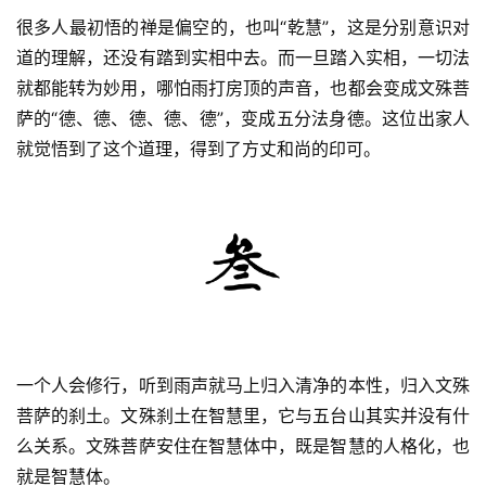
频
很多人最初悟的禅是偏空的，也叫“乾慧”，这是分别意识对
道的理解，还没有踏到实相中去。而一旦踏入实相，一切法
纪
就都能转为妙用，哪怕雨打房顶的声音，也都会变成文殊菩
录
萨的“德、德、德、德、德”，变成五分法身德。这位出家人
就觉悟到了这个道理，得到了方丈和尚的印可。
佛
教
艺
术
政
策
法
规
一个人会修行，听到雨声就马上归入清净的本性，归入文殊
菩萨的刹土。文殊刹土在智慧里，它与五台山其实并没有什
免
么关系。文殊菩萨安住在智慧体中，既是智慧的人格化，也
责
就是智慧体。
声