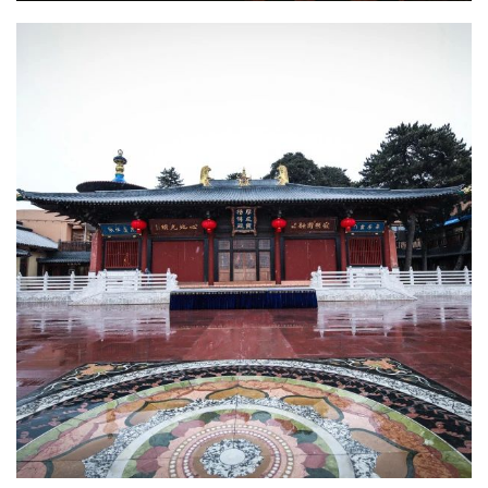
公
益
慈
善
佛
教
人
登录
注册
物
寺
院
巡
礼
视