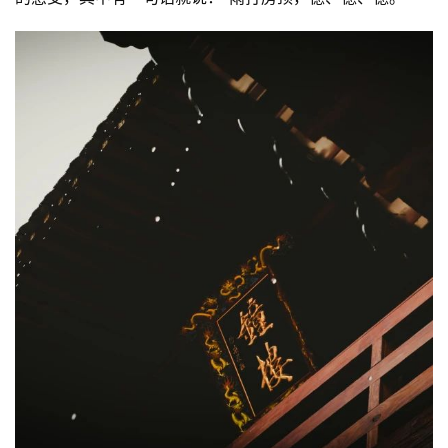
八
点
僧
音
高
僧
访
谈
心
乐
菩
提
专
题