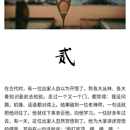
在古代时，有一位出家人自以为开悟了，到各大丛林、各大
善知识面前去检验。走过一个又一个门，都觉得：我没问
题，机锋、话语都对得上。结果碰到一位老禅师，一句话就
把他问住了。他就住下来亲近他，向他学习。一住好多年过
资
去，有一天，这位出家人忽然觉悟到了。他为大家讲述觉悟
讯
的感受，其中有一句话就说：“雨打房顶，德、德、德。”