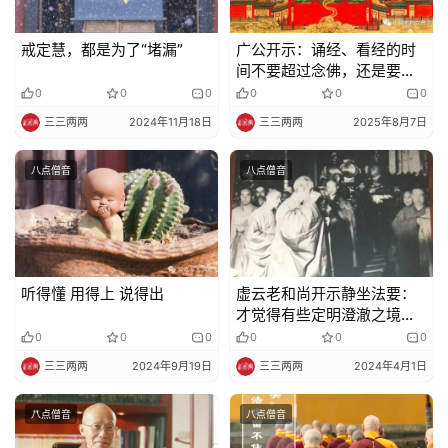
戒定慧，都是为了“堵漏”
广公开示：诵经、看经的时
间不要超过念佛，还是要以
念佛为主
0
0
0
0
0
0
三三两两
2024年11月18日
三三两两
2025年8月7日
八点僧音
八点僧音
听得懂 用得上 说得出
虚云老和尚开示静坐法要：
才觉得有些定明澄澈之境，
便生心动念而执著之，宜其
0
0
0
0
0
0
不能……
三三两两
2024年9月19日
三三两两
2024年4月1日
八点僧音
八点僧音