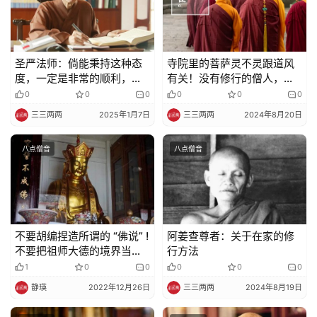
圣严法师：倘能秉持这种态
寺院里的菩萨灵不灵跟道风
度，一定是非常的顺利，而
有关！没有修行的僧人，寺
不会有太多的烦恼
院连龙天护法也留不住
0
0
0
0
0
0
三三两两
2025年1月7日
三三两两
2024年8月20日
八点僧音
八点僧音
不要胡编捏造所谓的 “佛说” !
阿姜查尊者：关于在家的修
不要把祖师大德的境界当成
行方法
自己的境界
1
0
0
0
0
0
静瑛
2022年12月26日
三三两两
2024年8月19日