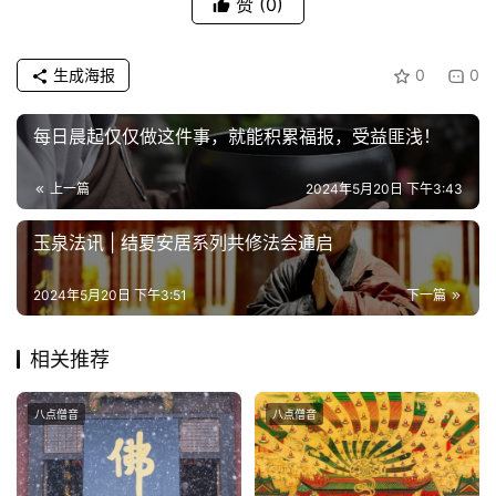
赞
(0)
生成海报
0
0
每日晨起仅仅做这件事，就能积累福报，受益匪浅！
上一篇
2024年5月20日 下午3:43
玉泉法讯 | 结夏安居系列共修法会通启
2024年5月20日 下午3:51
下一篇
相关推荐
八点僧音
八点僧音