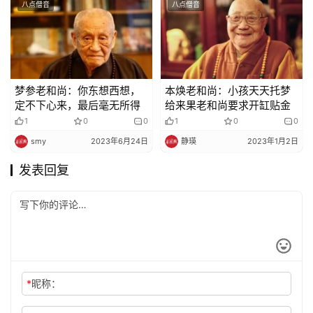
八点僧音
八点僧音
梦参老和尚：你东想西想，
本焕老和尚：小孩天天托梦
定不下心来，最后毫无所得
给来果老和尚要求开缸贴金
1
0
0
1
0
0
smy
2023年6月24日
静瑛
2023年1月2日
发表回复
*
昵称：