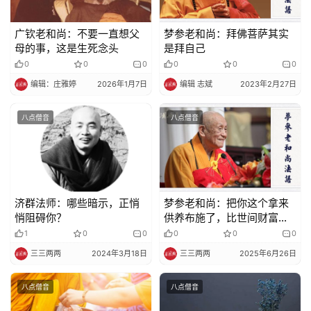
广钦老和尚：不要一直想父
梦参老和尚：拜佛菩萨其实
母的事，这是生死念头
是拜自己
0
0
0
0
0
0
编辑：庄雅婷
2026年1月7日
编辑 志斌
2023年2月27日
八点僧音
八点僧音
济群法师：哪些暗示，正悄
梦参老和尚：把你这个拿来
悄阻碍你？
供养布施了，比世间财富大
多少亿万倍
1
0
0
0
0
0
三三两两
2024年3月18日
三三两两
2025年6月26日
八点僧音
八点僧音