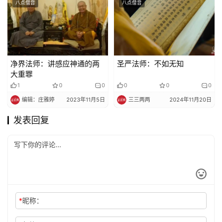
八点僧音
八点僧音
净界法师：讲感应神通的两
圣严法师：不如无知
大重罪
1
0
0
0
0
0
编辑：庄雅婷
2023年11月5日
三三两两
2024年11月20日
发表回复
*
昵称：