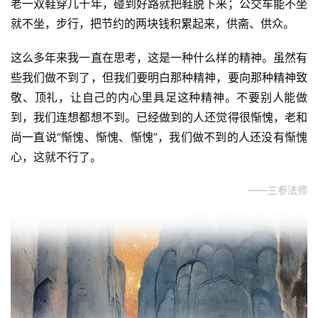
人
老一双鞋穿几十年，碰到好路就把鞋脱下来；公交车能不坐
登录
注册
物
就不坐，步行，把节约的两块钱积累起来，供斋、供众。
这么多年来我一直在思考，这是一种什么样的精神。虽然有
寺
院
些我们做不到了，但我们要明白那种精神，要向那种精神致
巡
敬、顶礼，让自己的内心里具足这种精神。不要别人能做
礼
到，我们连想都想不到。已经做到的人还觉得很惭愧，老和
尚一直说“惭愧、惭愧、惭愧”，我们做不到的人还没有惭愧
视
心，这就不行了。
频
——三参法师
纪
录
佛
教
艺
术