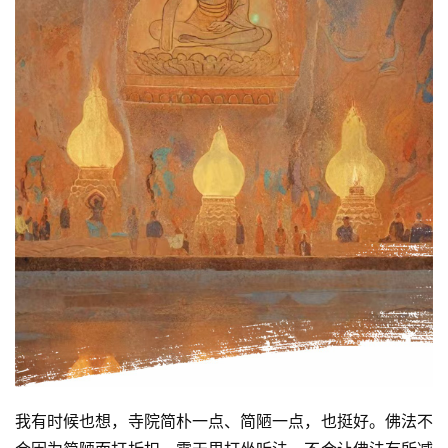
资
讯
八
点
僧
音
高
僧
我有时候也想，寺院简朴一点、简陋一点，也挺好。佛法不
访