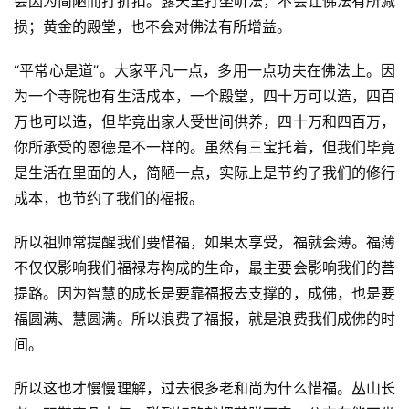
会因为简陋而打折扣。露天里打坐听法，不会让佛法有所减
谈
损；黄金的殿堂，也不会对佛法有所增益。
心
“平常心是道”。大家平凡一点，多用一点功夫在佛法上。因
乐
为一个寺院也有生活成本，一个殿堂，四十万可以造，四百
菩
万也可以造，但毕竟出家人受世间供养，四十万和四百万，
提
你所承受的恩德是不一样的。虽然有三宝托着，但我们毕竟
是生活在里面的人，简陋一点，实际上是节约了我们的修行
专
成本，也节约了我们的福报。
题
所以祖师常提醒我们要惜福，如果太享受，福就会薄。福薄
公
不仅仅影响我们福禄寿构成的生命，最主要会影响我们的菩
益
提路。因为智慧的成长是要靠福报去支撑的，成佛，也是要
慈
善
福圆满、慧圆满。所以浪费了福报，就是浪费我们成佛的时
间。
佛
所以这也才慢慢理解，过去很多老和尚为什么惜福。丛山长
教