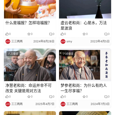
什么是福报？怎样培福报？
虚云老和尚：心是水，万法
是波浪
0
0
0
0
0
0
三三两两
2024年8月28日
smy
2023年4月5日
八点僧音
八点僧音
净慧老和尚：命运并非不可
梦参老和尚：为什么有的人
改变 关键是用对方法
一生尽享福？
0
0
0
0
0
0
三三两两
2025年4月7日
三三两两
2024年7月3日