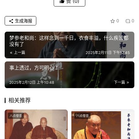
赞
(0)
生成海报
0
0
梦参老和尚：这样念到一千日，衣食丰溢，什么疾苦都
没有了
上一篇
2025年2月11日 下午12:45
事上透过，方可明心 ！
2025年2月12日 上午10:48
下一篇
相关推荐
八点僧音
八点僧音