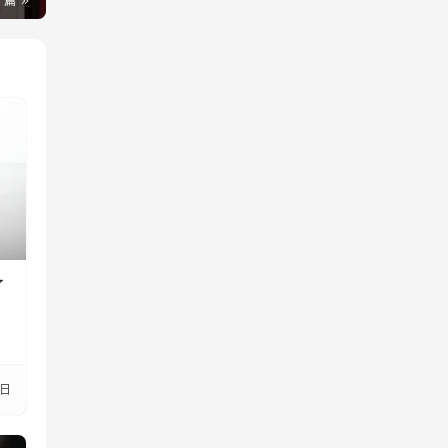
一篇
了
8日