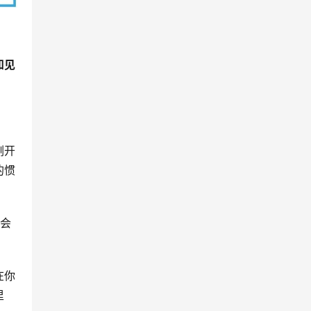
知见
刚开
的惯
也会
在你
里