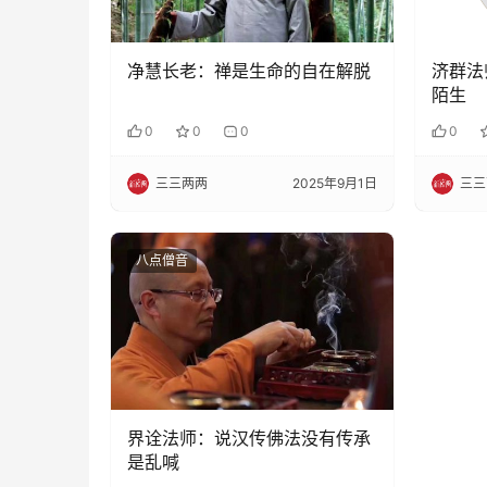
净慧长老：禅是生命的自在解脱
济群法
陌生
0
0
0
0
三三两两
2025年9月1日
三三
八点僧音
界诠法师：说汉传佛法没有传承
是乱喊