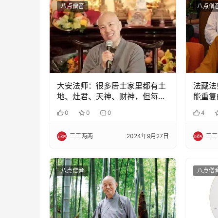
八点僧音
八点僧
大安法师：很多居士家里都有土
法藏法
地、灶君、天神、财神，但每逢
能重复
节日要做怎样供养?
0
0
0
4
三三两两
2024年9月27日
三三
八点僧音
八点僧