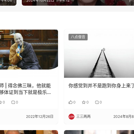
午4:06
2024年10月22日 下午4:12
下
音
八点僧音
师 | 得念佛三昧，他就能
你感觉到并不是跑到你身上来
够体证到当下就是极乐世
0
0
0
0
0
2022年12月26日
三三两两
2024年8月