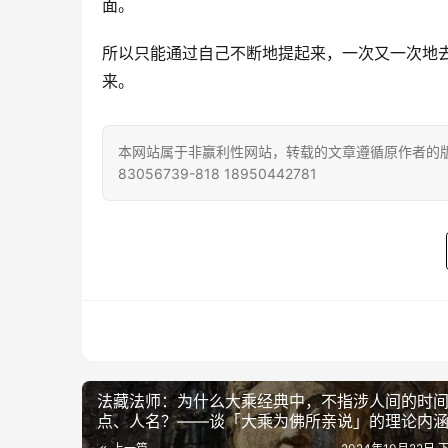
面。
所以只能通过自己不断地提起来，一次又一次地
来。
本网站属于非赢利性网站，转载的文章遵循原作者的版
83056739-818 18950442781
法藏法师：为什么大乘经典中，不指涉人间的时
点、人名？——谈「大乘为佛所亲说」的理论内