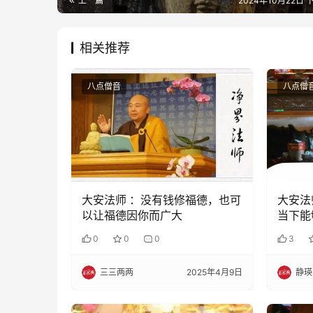
上一篇
2024年10月22日 下
相关推荐
八点僧音
八点僧
大安法师 ：没有钱修福德，也可
大安法
以让福德因你而广大
当下能
界
0
0
0
3
三三两两
2025年4月9日
静瑛