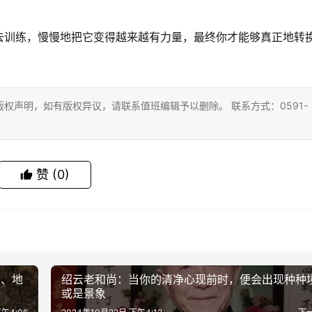
去训练，慢慢地把它变得越来越有力量，最终你才能够真正地转
权声明，如有版权异议，请联系值班编辑予以删除。 联系方式：0591-
赞
(0)
间、地
绍云老和尚：当你的清净心现前时，便会出现种种
涵
或是景象