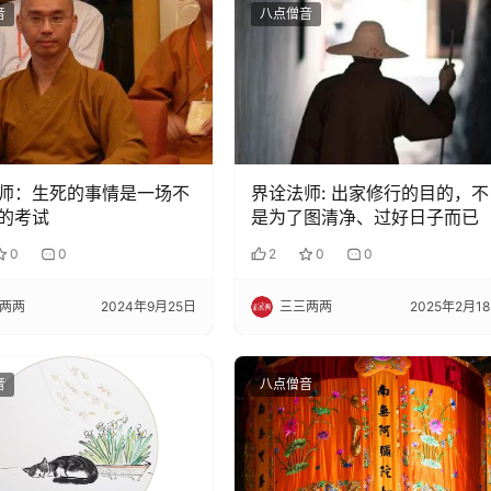
音
八点僧音
师：生死的事情是一场不
界诠法师: 出家修行的目的，不
的考试
是为了图清净、过好日子而已
0
0
2
0
0
两两
2024年9月25日
三三两两
2025年2月1
音
八点僧音