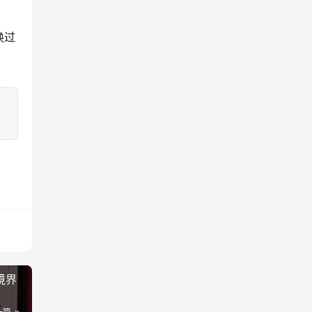
换过
境界