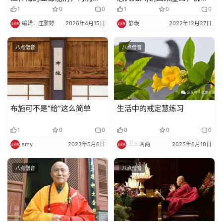
他的业障？
不灵。
1
0
0
1
0
0
编辑：庄雅婷
2026年4月15日
静瑛
2022年12月27日
八点僧音
八点僧音
布施可不是“给”这么简单
生活中的戒定慧练习
1
0
0
0
0
0
smy
2023年5月6日
三三两两
2025年6月10日
八点僧音
八点僧音