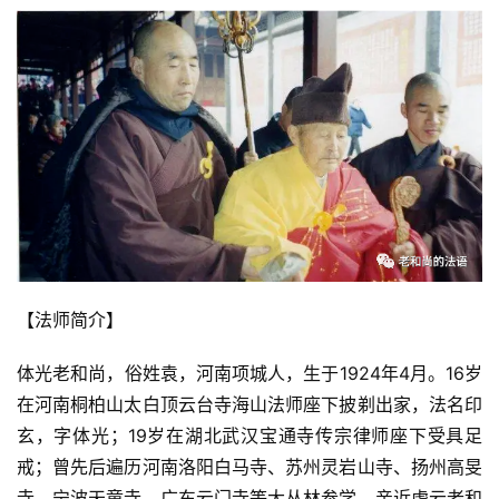
八
点
僧
音
高
僧
访
谈
心
乐
【法师简介】
菩
提
体光老和尚，俗姓袁，河南项城人，生于1924年4月。16岁
在河南桐柏山太白顶云台寺海山法师座下披剃出家，法名印
专
玄，字体光；19岁在湖北武汉宝通寺传宗律师座下受具足
题
戒；曾先后遍历河南洛阳白马寺、苏州灵岩山寺、扬州高旻
寺、宁波天童寺、广东云门寺等大丛林参学，亲近虚云老和