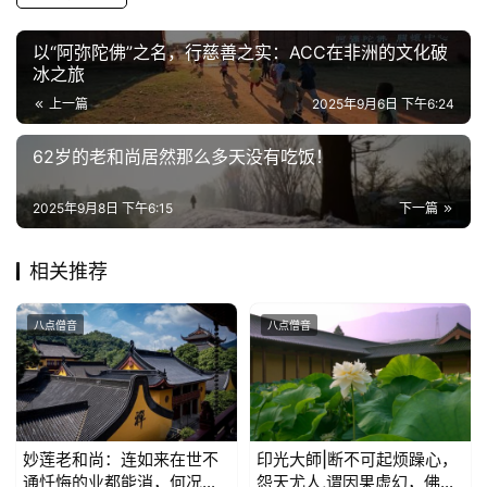
纪
以“阿弥陀佛”之名，行慈善之实：ACC在非洲的文化破
录
冰之旅
上一篇
2025年9月6日 下午6:24
佛
教
62岁的老和尚居然那么多天没有吃饭！
艺
术
2025年9月8日 下午6:15
下一篇
政
相关推荐
策
法
八点僧音
八点僧音
规
免
责
声
妙莲老和尚：连如来在世不
印光大師|断不可起烦躁心，
明
通忏悔的业都能消，何况其
怨天尤人,谓因果虚幻，佛法