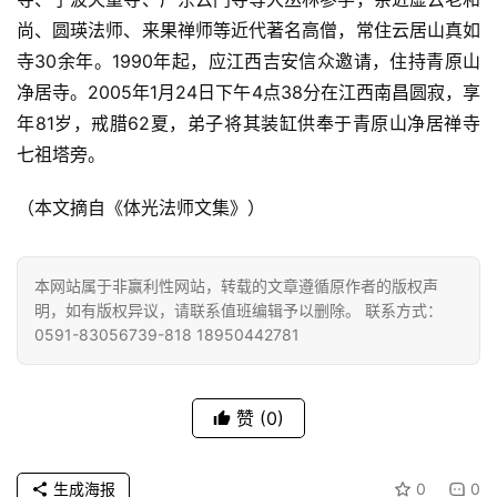
公
尚、圆瑛法师、来果禅师等近代著名高僧，常住云居山真如
益
寺30余年。1990年起，应江西吉安信众邀请，住持青原山
慈
净居寺。2005年1月24日下午4点38分在江西南昌圆寂，享
善
年81岁，戒腊62夏，弟子将其装缸供奉于青原山净居禅寺
七祖塔旁。
佛
教
（本文摘自《体光法师文集》）
人
登录
注册
物
本网站属于非赢利性网站，转载的文章遵循原作者的版权声
寺
明，如有版权异议，请联系值班编辑予以删除。 联系方式：
院
0591-83056739-818 18950442781
巡
礼
赞
(0)
视
频
生成海报
0
0