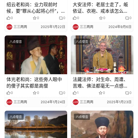
绍云老和尚：业力现前时
大安法师：老居士走了，皈
候，要“罪从心起将心忏”，
依证、衣袍、戒本该怎么处
光坐在那里不行
理？
0
0
0
0
0
0
三三两两
2025年1月22日
三三两两
2024年9月6日
八点僧音
八点僧音
体光老和尚：这些旁人眼中
法藏法师：对生命、周遭、
的傻子其实都是高僧
苦难、佛法都毫无一点感动
的人，他所学到的会是怎样
0
0
0
1
0
0
的佛法
三三两两
2024年1月24日
三三两两
2025年1月23日
八点僧音
八点僧音